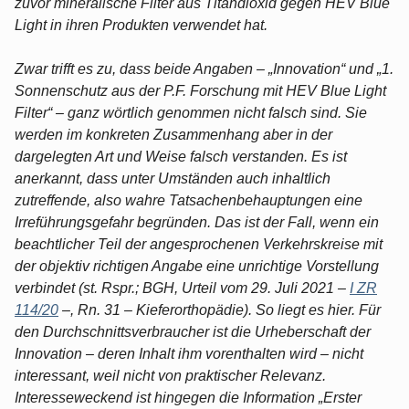
zuvor mineralische Filter aus Titandioxid gegen HEV Blue
Light in ihren Produkten verwendet hat.
Zwar trifft es zu, dass beide Angaben – „Innovation“ und „1.
Sonnenschutz aus der P.F. Forschung mit HEV Blue Light
Filter“ – ganz wörtlich genommen nicht falsch sind. Sie
werden im konkreten Zusammenhang aber in der
dargelegten Art und Weise falsch verstanden. Es ist
anerkannt, dass unter Umständen auch inhaltlich
zutreffende, also wahre Tatsachenbehauptungen eine
Irreführungsgefahr begründen. Das ist der Fall, wenn ein
beachtlicher Teil der angesprochenen Verkehrskreise mit
der objektiv richtigen Angabe eine unrichtige Vorstellung
verbindet (st. Rspr.; BGH, Urteil vom 29. Juli 2021 –
I ZR
114/20
–, Rn. 31 – Kieferorthopädie). So liegt es hier. Für
den Durchschnittsverbraucher ist die Urheberschaft der
Innovation – deren Inhalt ihm vorenthalten wird – nicht
interessant, weil nicht von praktischer Relevanz.
Interesseweckend ist hingegen die Information „Erster