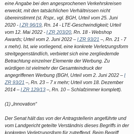
eine Angabe bei den angesprochenen Verkehrskreisen
erweckt, mit den tatsächlichen Verhältnissen nicht
übereinstimmt (st. Rspr., vgl. BGH, Urteil vom 25. Juni
2020 -
I ZR 96/19
, Rn. 14 - LTE-Geschwindigkeit; Urteil
vom 12. Mai 2022 -
I ZR 203/20
, Rn. 18 - Webshop
Awards; Urteil vom 2. Juni 2022 –
I ZR 93/21
–, Rn. 21 - 7
x mehr). Ist, wie vorliegend, eine konkrete Verletzungsform
streitgegenständlich, verbietet sich eine zergliedernde
Betrachtung einzelner Elemente der Werbung. Zu
würdigen ist vielmehr der Gesamteindruck der
angegriffenen Werbung (BGH, Urteil vom 2. Juni 2022 –
I
ZR 93/21
–, Rn. 23 – 7 x mehr; Urteil vom 18. Dezember
2014 –
I ZR 129/13
–, Rn. 10 – Schlafzimmer komplett).
(1) „Innovation“
Der Senat hält das von der Antragstellerin angeführte und
vom Landgericht geteilte Verständnis dieses Begriffs in der
konkreten Verletzungsform für zutreffend. Beim Begriff