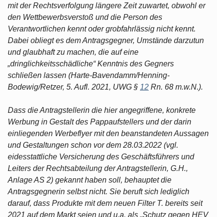
mit der Rechtsverfolgung längere Zeit zuwartet, obwohl er
den Wettbewerbsverstoß und die Person des
Verantwortlichen kennt oder grobfahrlässig nicht kennt.
Dabei obliegt es dem Antragsgegner, Umstände darzutun
und glaubhaft zu machen, die auf eine
„dringlichkeitsschädliche“ Kenntnis des Gegners
schließen lassen (Harte-Bavendamm/Henning-
Bodewig/Retzer, 5. Aufl. 2021, UWG §
12
Rn. 68 m.w.N.).
Dass die Antragstellerin die hier angegriffene, konkrete
Werbung in Gestalt des Pappaufstellers und der darin
einliegenden Werbeflyer mit den beanstandeten Aussagen
und Gestaltungen schon vor dem 28.03.2022 (vgl.
eidesstattliche Versicherung des Geschäftsführers und
Leiters der Rechtsabteilung der Antragstellerin, G.H.,
Anlage AS 2) gekannt haben soll, behauptet die
Antragsgegnerin selbst nicht. Sie beruft sich lediglich
darauf, dass Produkte mit dem neuen Filter T. bereits seit
2021 auf dem Markt seien und u.a. als „Schutz gegen HEV