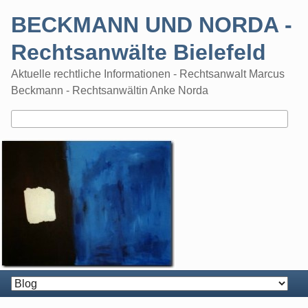
Skip
BECKMANN UND NORDA -
to
content
Rechtsanwälte Bielefeld
Aktuelle rechtliche Informationen - Rechtsanwalt Marcus
Beckmann - Rechtsanwältin Anke Norda