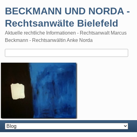
Skip
BECKMANN UND NORDA -
to
content
Rechtsanwälte Bielefeld
Aktuelle rechtliche Informationen - Rechtsanwalt Marcus
Beckmann - Rechtsanwältin Anke Norda