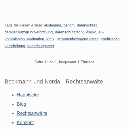
Tags für diesen Artikel:
auslegung
,
bericht
,
datenschutz
,
datenschutzgrundverordnung
,
datenschutzrecht
,
dsgvo
,
eu-
kommission
,
evaluation
,
kritik
,
personenbezogene daten
,
streitfragen
,
verarbeitung
,
verordnungstext
Pagination
Seite 1 von 1, insgesamt 1 Einträge
Beckmann und Norda - Rechtsanwälte
Hauptseite
Blog
Rechtsanwälte
Konzept