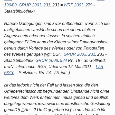
199/00
,
GRUR 2003, 231
, 233 =
WRP 2003, 279
-
Staatsbibliothek).
Nähere Darlegungen sind zwar entbehrlich, wenn sich die
maßgeblichen Umstände schon bei einem bloßen
Augenschein erkennen lassen. In solchen einfach
gelagerten Fällen kann der Kläger seiner Darlegungslast
bereits durch Vorlage des Werkes oder von Fotografien
des Werkes genügen (vgl. BGH,
GRUR 2003, 231
, 233 -
Staatsbibliothek;
GRUR 2008, 984
Rn. 19 - St. Gottfried,
mwN; zitiert nach: BGH, Urteil vom 12. Mai 2011 –
I ZR
53/10
– Seilzirkus, Rn. 24 - 25, juris).
Ist das jedoch nicht der Fall und lassen sich die den
Urheberrechtsschutz begründenden Umstände nicht ohne
weiteres dem Werk entnehmen, muss genau und deutlich
dargelegt werden, inwieweit eine künstlerische Gestaltung
gemäß §
2
Abs. 2 UrhG gegeben ist (so ausdrücklich für