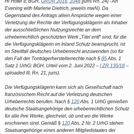
Hi Hotel II; BGH,
GRUR 2016, 1048
[juris Rn. 24] - An
Evening with Marlene Dietrich, jeweils mwN). Da
Gegenstand des Antrags allein Ansprüche wegen einer
Verletzung der Rechte der Verfügungsklägerin als Inhaber
der ausschließlichen Nutzungsrechte an dem
urheberrechtlich geschützten Werk „Titel entf“ sind, für die
die Verfügungsklägerin im Inland Schutz beansprucht, ist
im Streitfall deutsches Urheberrecht anzuwenden (so für
den Fall der Tonträgerherstellerrechte nach §
85
Abs. 1
Satz 1 UrhG: BGH, Urteil vom 2. Juni 2022 –
I ZR 135/18
–
uploaded III, Rn. 21, juris).
Die Verfügungsklägerin kann sich als Gesellschaft nach
französischem Recht auf die Verletzung deutschen
Urheberrechts berufen. Nach §
120
Abs. 1 UrhG genießen
deutsche Staatsangehörige den urheberrechtlichen Schutz
für alle ihre Werke, gleichviel, ob und wo die Werke
erschienen sind. Gemäß §
120
Abs. 2 Nr. 2 UrhG stehen
Staatsangehörige eines anderen Mitgliedstaates der