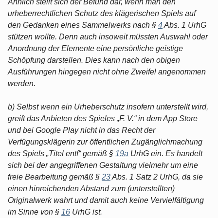
Ähnlich stellt sich der Befund dar, wenn man den
urheberrechtlichen Schutz des klägerischen Spiels auf
den Gedanken eines Sammelwerks nach §
4
Abs. 1 UrhG
stützen wollte. Denn auch insoweit müssten Auswahl oder
Anordnung der Elemente eine persönliche geistige
Schöpfung darstellen. Dies kann nach den obigen
Ausführungen hingegen nicht ohne Zweifel angenommen
werden.
b) Selbst wenn ein Urheberschutz insofern unterstellt wird,
greift das Anbieten des Spieles „F. V.“ in dem App Store
und bei Google Play nicht in das Recht der
Verfügungsklägerin zur öffentlichen Zugänglichmachung
des Spiels „Titel entf“ gemäß §
19a
UrhG ein. Es handelt
sich bei der angegriffenen Gestaltung vielmehr um eine
freie Bearbeitung gemäß §
23
Abs. 1 Satz 2 UrhG, da sie
einen hinreichenden Abstand zum (unterstellten)
Originalwerk wahrt und damit auch keine Vervielfältigung
im Sinne von §
16
UrhG ist.