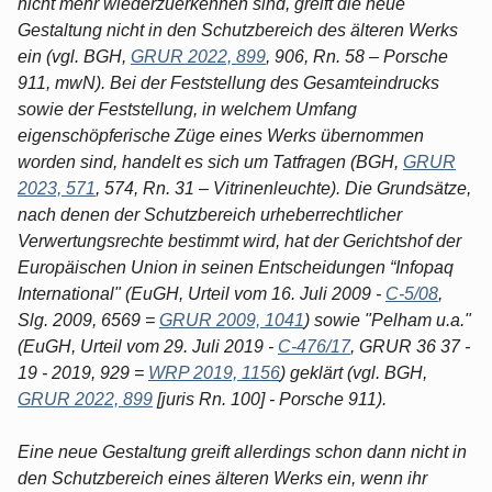
nicht mehr wiederzuerkennen sind, greift die neue
Gestaltung nicht in den Schutzbereich des älteren Werks
ein (vgl. BGH,
GRUR 2022, 899
, 906, Rn. 58 – Porsche
911, mwN). Bei der Feststellung des Gesamteindrucks
sowie der Feststellung, in welchem Umfang
eigenschöpferische Züge eines Werks übernommen
worden sind, handelt es sich um Tatfragen (BGH,
GRUR
2023, 571
, 574, Rn. 31 – Vitrinenleuchte). Die Grundsätze,
nach denen der Schutzbereich urheberrechtlicher
Verwertungsrechte bestimmt wird, hat der Gerichtshof der
Europäischen Union in seinen Entscheidungen “Infopaq
International" (EuGH, Urteil vom 16. Juli 2009 -
C-5/08
,
Slg. 2009, 6569 =
GRUR 2009, 1041
) sowie "Pelham u.a."
(EuGH, Urteil vom 29. Juli 2019 -
C-476/17
, GRUR 36 37 -
19 - 2019, 929 =
WRP 2019, 1156
) geklärt (vgl. BGH,
GRUR 2022, 899
[juris Rn. 100] - Porsche 911).
Eine neue Gestaltung greift allerdings schon dann nicht in
den Schutzbereich eines älteren Werks ein, wenn ihr