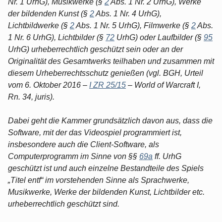
Nr. 1 UrhG), Musikwerke (§
2
Abs. 1 Nr. 2 UrhG), Werke
der bildenden Kunst (§
2
Abs. 1 Nr. 4 UrhG),
Lichtbildwerke (§
2
Abs. 1 Nr. 5 UrhG), Filmwerke (§
2
Abs.
1 Nr. 6 UrhG), Lichtbilder (§
72
UrhG) oder Laufbilder (§
95
UrhG) urheberrechtlich geschützt sein oder an der
Originalität des Gesamtwerks teilhaben und zusammen mit
diesem Urheberrechtsschutz genießen (vgl. BGH, Urteil
vom 6. Oktober 2016 –
I ZR 25/15
– World of Warcraft I,
Rn. 34, juris).
Dabei geht die Kammer grundsätzlich davon aus, dass die
Software, mit der das Videospiel programmiert ist,
insbesondere auch die Client-Software, als
Computerprogramm im Sinne von §§
69a
ff. UrhG
geschützt ist und auch einzelne Bestandteile des Spiels
„Titel entf“ im vorstehenden Sinne als Sprachwerke,
Musikwerke, Werke der bildenden Kunst, Lichtbilder etc.
urheberrechtlich geschützt sind.