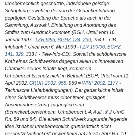
urheberrechtlich geschützte, individuelle geistige
Schöpfung sowohl in der von der Gedankenführung
geprägten Gestaltung der Sprache als auch in der
Sammlung, Auswahl, Einteilung und Anordnung des
Stoffes zum Ausdruck kommen (BGH, Urteil vom 16.
Januar 1997 -
I ZR 9/95
,
BGHZ 134, 250
, 254 f. - CB-
infobank I; Urteil vom 6. Mai 1999 -
I ZR 199/96
,
BGHZ
141, 329
, 333 f. - Tele-Info-CD). Soweit die schöpferische
Kraft eines Schriftwerkes dagegen allein im innovativen
Charakter seines Inhalts liegt, kommt ein
Urheberrechtsschutz nicht in Betracht (BGH, Urteil vom 11.
April 2002,
GRUR 2002, 958
, 959 =
WRP 2002, 1177
-
Technische Lieferbedingungen). Der gedankliche Inhalt
eines Schriftwerkes muss einer freien geistigen
Auseinandersetzung zugänglich sein
(Schricker/Loewenheim, Urheberrecht, 4. Aufl., §
2
UrhG
Rn. 59 und 84). Die einem Schriftwerk zugrunde liegende
Idee ist daher urheberrechtlich grundsätzlich nicht
geschützt (Schricker/Loewenheim aaO §
24
UrhG Rn. 19;