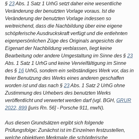
§
23
Abs. 1 Satz 1 UrhG setzt daher eine wesentliche
Veränderung der benutzten Vorlage voraus. Ist die
Veränderung der benutzten Vorlage indessen so
weitreichend, dass die Nachbildung über eine eigene
schöpferische Ausdruckskraft verfügt und die entlehnten
eigenpersönlichen Züge des Originals angesichts der
Eigenart der Nachbildung verblassen, liegt keine
Bearbeitung oder andere Umgestaltung im Sinne des §
23
Abs. 1 Satz 1 UrhG und keine Vervielfältigung im Sinne
des §
16
UrhG, sondern ein selbständiges Werk vor, das in
freier Benutzung des Werks eines anderen geschaffen
worden ist und das nach §
23
Abs. 1 Satz 2 UrhG ohne
Zustimmung des Urhebers des benutzten Werks
veröffentlicht und verwertet werden darf (vgl. BGH,
GRUR
2022, 899
[juris Rn. 56] - Porsche 911, mwN).
Aus diesen Grundsätzen ergibt sich folgende
Prüfungsfolge: Zunächst ist im Einzelnen festzustellen,
welche objektiven Merkmale die schöpferische