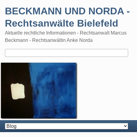
Skip
BECKMANN UND NORDA -
to
content
Rechtsanwälte Bielefeld
Aktuelle rechtliche Informationen - Rechtsanwalt Marcus
Beckmann - Rechtsanwältin Anke Norda