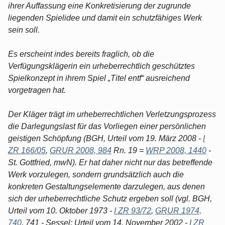
ihrer Auffassung eine Konkretisierung der zugrunde
liegenden Spielidee und damit ein schutzfähiges Werk
sein soll.
Es erscheint indes bereits fraglich, ob die
Verfügungsklägerin ein urheberrechtlich geschütztes
Spielkonzept in ihrem Spiel „Titel entf“ ausreichend
vorgetragen hat.
Der Kläger trägt im urheberrechtlichen Verletzungsprozess
die Darlegungslast für das Vorliegen einer persönlichen
geistigen Schöpfung (BGH, Urteil vom 19. März 2008 -
I
ZR 166/05
,
GRUR 2008, 984
Rn. 19 =
WRP 2008, 1440
-
St. Gottfried, mwN). Er hat daher nicht nur das betreffende
Werk vorzulegen, sondern grundsätzlich auch die
konkreten Gestaltungselemente darzulegen, aus denen
sich der urheberrechtliche Schutz ergeben soll (vgl. BGH,
Urteil vom 10. Oktober 1973 -
I ZR 93/72
,
GRUR 1974,
740
, 741 - Sessel; Urteil vom 14. November 2002 -
I ZR