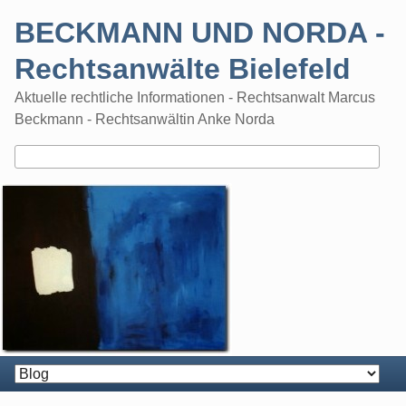
Skip
BECKMANN UND NORDA -
to
content
Rechtsanwälte Bielefeld
Aktuelle rechtliche Informationen - Rechtsanwalt Marcus
Beckmann - Rechtsanwältin Anke Norda