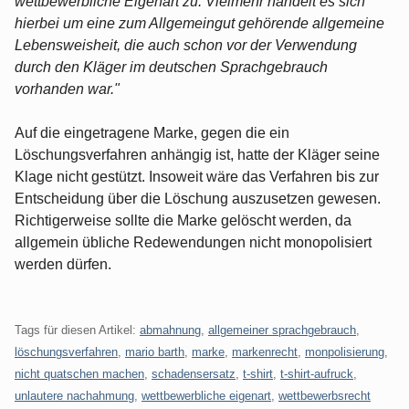
wettbewerbliche Eigenart zu. Vielmehr handelt es sich
hierbei um eine zum Allgemeingut gehörende allgemeine
Lebensweisheit, die auch schon vor der Verwendung
durch den Kläger im deutschen Sprachgebrauch
vorhanden war."
Auf die eingetragene Marke, gegen die ein
Löschungsverfahren anhängig ist, hatte der Kläger seine
Klage nicht gestützt. Insoweit wäre das Verfahren bis zur
Entscheidung über die Löschung auszusetzen gewesen.
Richtigerweise sollte die Marke gelöscht werden, da
allgemein übliche Redewendungen nicht monopolisiert
werden dürfen.
Tags für diesen Artikel:
abmahnung
,
allgemeiner sprachgebrauch
,
löschungsverfahren
,
mario barth
,
marke
,
markenrecht
,
monpolisierung
,
nicht quatschen machen
,
schadensersatz
,
t-shirt
,
t-shirt-aufruck
,
unlautere nachahmung
,
wettbewerbliche eigenart
,
wettbewerbsrecht