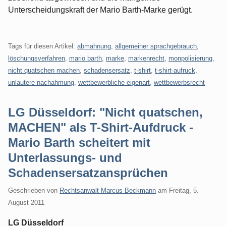
Unterscheidungskraft der Mario Barth-Marke gerügt.
Tags für diesen Artikel:
abmahnung
,
allgemeiner sprachgebrauch
,
löschungsverfahren
,
mario barth
,
marke
,
markenrecht
,
monpolisierung
,
nicht quatschen machen
,
schadensersatz
,
t-shirt
,
t-shirt-aufruck
,
unlautere nachahmung
,
wettbewerbliche eigenart
,
wettbewerbsrecht
LG Düsseldorf: "Nicht quatschen,
MACHEN" als T-Shirt-Aufdruck -
Mario Barth scheitert mit
Unterlassungs- und
Schadensersatzansprüchen
Geschrieben von
Rechtsanwalt Marcus Beckmann
am
Freitag, 5.
August 2011
LG Düsseldorf