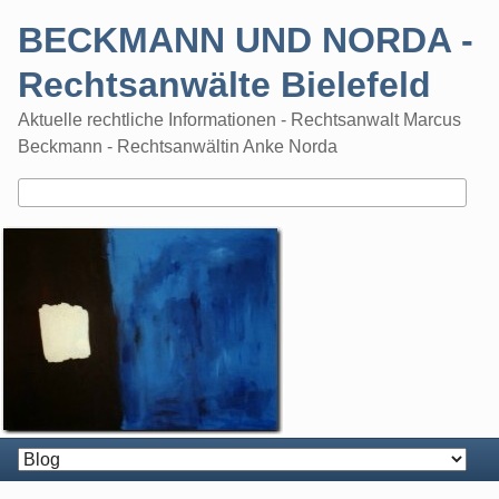
Skip
BECKMANN UND NORDA -
to
content
Rechtsanwälte Bielefeld
Aktuelle rechtliche Informationen - Rechtsanwalt Marcus
Beckmann - Rechtsanwältin Anke Norda