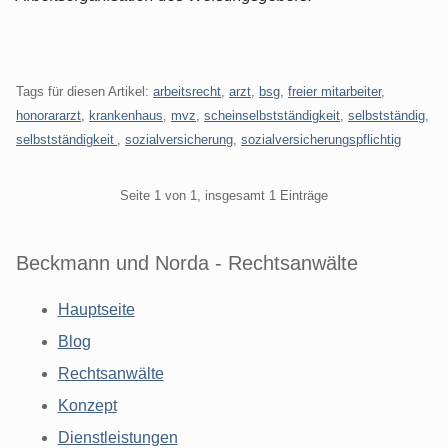
Tags für diesen Artikel:
arbeitsrecht
,
arzt
,
bsg
,
freier mitarbeiter
,
honorararzt
,
krankenhaus
,
mvz
,
scheinselbstständigkeit
,
selbstständig
,
selbstständigkeit
,
sozialversicherung
,
sozialversicherungspflichtig
Pagination
Seite 1 von 1, insgesamt 1 Einträge
Beckmann und Norda - Rechtsanwälte
Hauptseite
Blog
Rechtsanwälte
Konzept
Dienstleistungen