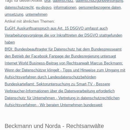
Tags für diesen Artikel:
bfdi
,
datenschutz
,
datenschutzgundversorgung
,
datenschutzrecht
,
eu-dsgvo
,
informationen
,
personenbezogene daten
,
umsetzung
,
unternehmen
Artikel mit ähnlichen Themen:
EuGH: Auskunftsanspruch aus Art. 15 DSGVO umfasst auch
Verarbeitungsvorgänge die vor Inkrafttreten der DSGVO stattgefunden
haben
BfDI: Bundesbeauftragter für Datenschutz hat dem Bundespresseamt
den Betrieb der Facebook Fanpage der Bundesregierung untersagt
Internet World Business-Beitrag von Rechtsanwalt Marcus Beckmann:
Wenn der Datenschützer klingelt - Tipps und Hinweise zum Umgang mit
Aufsichtsverfahren durch Landesdatenschutzbehörden
Bundeskartellamt: Sektoruntersuchung zu Smart-TV - Bessere
Verbraucher-Informationen über die Datenverarbeitung erforderlich
Datenschutz für Unternehmen - Vertretung in datenschutzrechtlichen
Aufsichtsverfahren - Wir beraten Unternehmen bundesweit
Beckmann und Norda - Rechtsanwälte