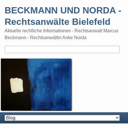
Skip
BECKMANN UND NORDA -
to
content
Rechtsanwälte Bielefeld
Aktuelle rechtliche Informationen - Rechtsanwalt Marcus
Beckmann - Rechtsanwältin Anke Norda