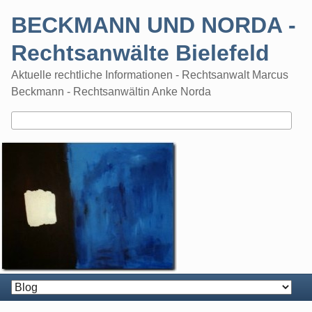
Skip
BECKMANN UND NORDA -
to
content
Rechtsanwälte Bielefeld
Aktuelle rechtliche Informationen - Rechtsanwalt Marcus
Beckmann - Rechtsanwältin Anke Norda