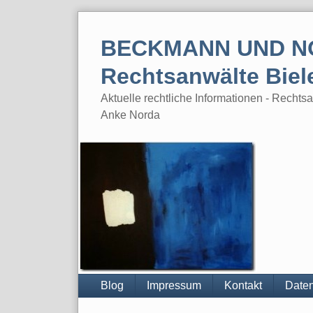
Skip
to
BECKMANN UND N
content
Rechtsanwälte Biel
Aktuelle rechtliche Informationen - Rech
Anke Norda
Blog
Impressum
Kontakt
Daten