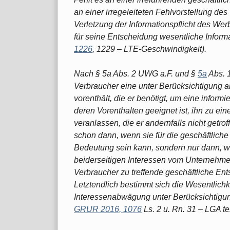
an einer irregeleiteten Fehlvorstellung des
Verletzung der Informationspflicht des We
für seine Entscheidung wesentliche Inform
1226
, 1229 – LTE-Geschwindigkeit).
Nach § 5a Abs. 2 UWG a.F. und §
5a
Abs. 1
Verbraucher eine unter Berücksichtigung a
vorenthält, die er benötigt, um eine informi
deren Vorenthalten geeignet ist, ihn zu ei
veranlassen, die er andernfalls nicht getrof
schon dann, wenn sie für die geschäftlich
Bedeutung sein kann, sondern nur dann, w
beiderseitigen Interessen vom Unternehmer
Verbraucher zu treffende geschäftliche E
Letztendlich bestimmt sich die Wesentlichke
Interessenabwägung unter Berücksichtigu
GRUR 2016, 1076
Ls. 2 u. Rn. 31 – LGA te