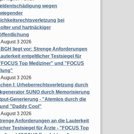
eldentschädigung wegen
wiegender
ichkeitsrechtsverletzung bei
olter und hartnäckiger
öffentlichung
 August 3 2026
t BGH liegt vor: Strenge Anforderungen
auterkeit entgeltlicher Testsiegel für
- "FOCUS Top Mediziner" und "FOCUS
lung"
 August 3 2026
hen I: Urheberrechtsverletzung durch
ikgenerator SUNO durch Memorisierung
put-Generierung - "Atemlos durch die
 und "Daddy Cool"
 August 3 2026
renge Anforderungen an die Lauterkeit
licher Testsiegel für Ärzte - "FOCUS Top