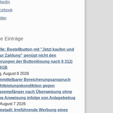
nkedin
cebook
tter
le Einträge
le: Bestellbutton mit "Jetzt kaufen und
zur Zahlung" genügt nicht den
rungen der Buttonlösung nach § 312j
 BGB
, August 8 2026
nmittelbarer Bereicherungsanspruch
htleistungskondiktion gegen
gsempfänger nach Überweisung ohne
me Anweisung infolge von Anlagebetrug
, August 7 2026
stadt: Irreführende Werbung eines