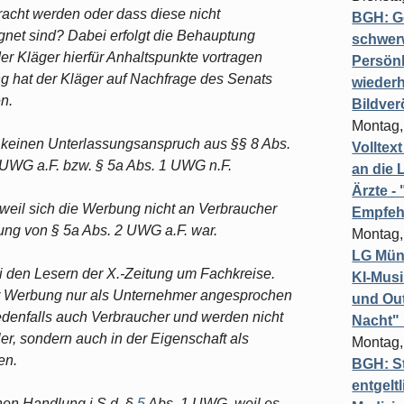
bracht werden oder dass diese nicht
BGH: G
net sind? Dabei erfolgt die Behauptung
schwer
r Kläger hierfür Anhaltspunkte vortragen
Persönl
g hat der Kläger auf Nachfrage des Senats
wiederh
n.
Bildver
Montag,
h keinen Unterlassungsanspruch aus §§ 8 Abs.
Volltex
 2 UWG a.F. bzw. § 5a Abs. 1 UWG n.F.
an die L
Ärzte 
 weil sich die Werbung nicht an Verbraucher
Empfeh
ung von § 5a Abs. 2 UWG a.F. war.
Montag,
LG Münc
ei den Lesern der X.-Zeitung um Fachkreise.
KI-Mus
der Werbung nur als Unternehmer angesprochen
und Out
edenfalls auch Verbraucher und werden nicht
Nacht"
ler, sondern auch in der Eigenschaft als
Montag,
en.
BGH: St
entgelt
chen Handlung i.S.d. §
5
Abs. 1 UWG, weil es