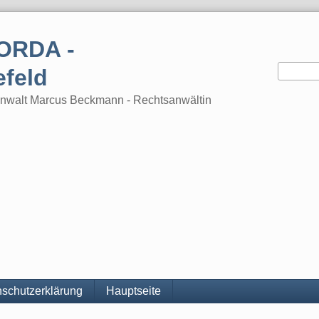
ORDA -
efeld
tsanwalt Marcus Beckmann - Rechtsanwältin
schutzerklärung
Hauptseite