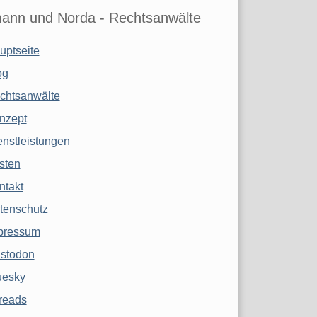
ann und Norda - Rechtsanwälte
uptseite
og
chtsanwälte
nzept
enstleistungen
sten
ntakt
tenschutz
pressum
stodon
uesky
reads