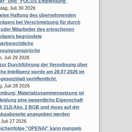
ner" und "FOCUS Empfehlung"
tag, Juli 30 2026
eine Haftung des übernehmenden
rägers bei Verschmelzung für durch
oder Mitarbeiter des erloschenen
trägers begründete
erbsrechtliche
assungsansprüche
, Juli 29 2026
 zur Durchführung der Verordnung über
che Intelligenz wurde am 28.07.2026 im
esetzblatt veröffentlicht.
g, Juli 28 2026
mburg: Materialzusammensetzung ist
leidung eine wesentliche Eigenschaft
 312j Abs. 2 BGB und muss auf der
labgabeseite angegeben werden
 Juli 27 2026
eichenfolge "OPENAI" kann mangels