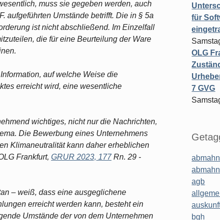
 wesentlich, muss sie gegeben werden, auch
Untersc
. aufgeführten Umstände betrifft. Die in § 5a
für Sof
rderung ist nicht abschließend. Im Einzelfall
einget
zuteilen, die für eine Beurteilung der Ware
Samstag
inen.
OLG Fra
Zuständ
 Information, auf welche Weise die
Urheber
tes erreicht wird, eine wesentliche
7 GVG
Samstag
nehmend wichtiges, nicht nur die Nachrichten,
hema. Die Bewerbung eines Unternehmens
Getagg
hen Klimaneutralität kann daher erheblichen
(OLG Frankfurt,
GRUR 2023, 177
Rn. 29 -
abmahn
abmahn
agb
an – weiß, dass eine ausgeglichene
allgeme
ungen erreicht werden kann, besteht ein
auskunf
dlegende Umstände der von dem Unternehmen
bgh