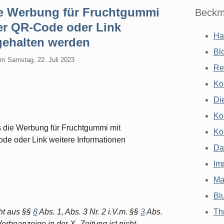
ge Werbung für Fruchtgummi
Beckm
er QR-Code oder Link
Ha
gehalten werden
Bl
am
Samstag, 22. Juli 2023
Re
Ko
Di
Ko
 die Werbung für Fruchtgummi mit
Ko
ode oder Link weitere Informationen
Da
Im
Ma
Bl
cht aus §§
8
Abs. 1, Abs. 3 Nr. 2 i.V.m. §§
3
Abs.
Th
beanzeige in der X.-Zeitung ist nicht