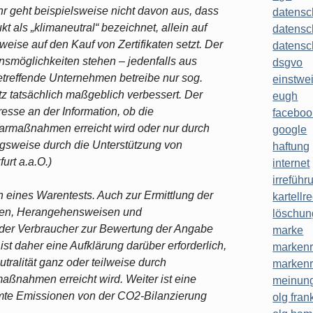
hr geht beispielsweise nicht davon aus, dass
datensc
 als „klimaneutral“ bezeichnet, allein auf
datensc
ise auf den Kauf von Zertifikaten setzt. Der
datensc
nsmöglichkeiten stehen – jedenfalls aus
dsgvo
etreffende Unternehmen betreibe nur sog.
einstwe
z tatsächlich maßgeblich verbessert. Der
eugh
resse an der Information, ob die
faceboo
parmaßnahmen erreicht wird oder nur durch
google
gsweise durch die Unterstützung von
haftung
urt a.a.O.)
internet
irreführ
en eines Warentests. Auch zur Ermittlung der
kartellr
erien, Herangehensweisen und
löschun
der Verbraucher zur Bewertung der Angabe
marke
ist daher eine Aufklärung darüber erforderlich,
markenr
ralität ganz oder teilweise durch
markenr
nahmen erreicht wird. Weiter ist eine
meinung
mmte Emissionen von der CO2-Bilanzierung
olg frank