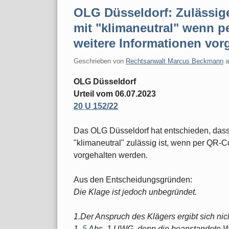
OLG Düsseldorf: Zulässi
mit "klimaneutral" wenn p
weitere Informationen vor
Geschrieben von
Rechtsanwalt Marcus Beckmann
OLG Düsseldorf
Urteil vom 06.07.2023
20 U 152/22
Das OLG Düsseldorf hat entschieden, dass
"klimaneutral" zulässig ist, wenn per QR-C
vorgehalten werden.
Aus den Entscheidungsgründen:
Die Klage ist jedoch unbegründet.
1.Der Anspruch des Klägers ergibt sich ni
1,
5
Abs. 1 UWG, denn die beanstandete Wer