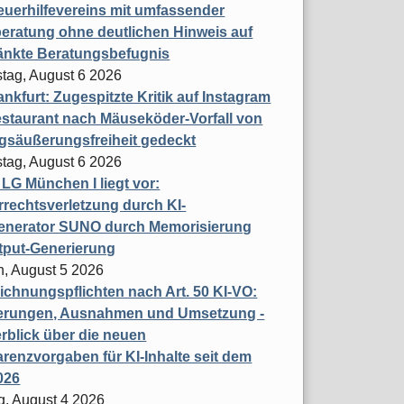
uerhilfevereins mit umfassender
eratung ohne deutlichen Hinweis auf
änkte Beratungsbefugnis
tag, August 6 2026
nkfurt: Zugespitzte Kritik auf Instagram
staurant nach Mäuseköder-Vorfall von
gsäußerungsfreiheit gedeckt
tag, August 6 2026
t LG München I liegt vor:
rechtsverletzung durch KI-
enerator SUNO durch Memorisierung
tput-Generierung
h, August 5 2026
chnungspflichten nach Art. 50 KI-VO:
erungen, Ausnahmen und Umsetzung -
rblick über die neuen
renzvorgaben für KI-Inhalte seit dem
026
g, August 4 2026