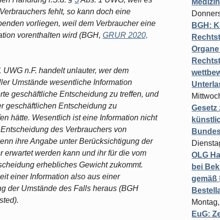
Medizi
 Verbrauchers fehlt, so kann doch eine
Donners
rbenden vorliegen, weil dem Verbraucher eine
BGH: K
ation vorenthalten wird (BGH,
GRUR 2020,
Rechtst
Organe 
Rechts
 UWG n.F. handelt unlauter, wer dem
wettbew
ller Umstände wesentliche Information
Unterl
erte geschäftliche Entscheidung zu treffen, und
Mittwoch
ner geschäftlichen Entscheidung zu
Gesetz
fen hätte. Wesentlich ist eine Information nicht
künstli
e Entscheidung des Verbrauchers von
Bundesg
enn ihre Angabe unter Berücksichtigung der
Diensta
 erwartet werden kann und ihr für die vom
OLG Ha
ntscheidung erhebliches Gewicht zukommt.
bei Bek
it einer Information also aus einer
gemäß §
ng der Umstände des Falls heraus (BGH
Bestel
sted).
Montag,
EuG: Z