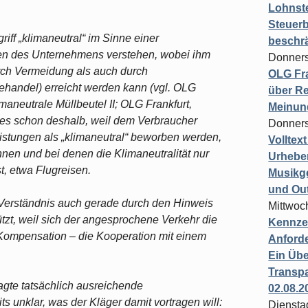
Lohnste
Steuerb
iff „klimaneutral“ im Sinne einer
beschr
en des Unternehmens verstehen, wobei ihm
Donners
urch Vermeidung als auch durch
OLG Fra
handel) erreicht werden kann (vgl. OLG
über Re
maneutrale Müllbeutel II; OLG Frankfurt,
Meinun
Dies schon deshalb, weil dem Verbraucher
Donners
istungen als „klimaneutral“ beworben werden,
Volltex
nnen und bei denen die Klimaneutralität nur
Urheber
, etwa Flugreisen.
Musikg
und Ou
 Verständnis auch gerade durch den Hinweis
Mittwoc
tzt, weil sich der angesprochene Verkehr die
Kennzei
r Kompensation – die Kooperation mit einem
Anford
Ein Übe
Transpa
lagte tatsächlich ausreichende
02.08.2
ts unklar, was der Kläger damit vortragen will:
Diensta