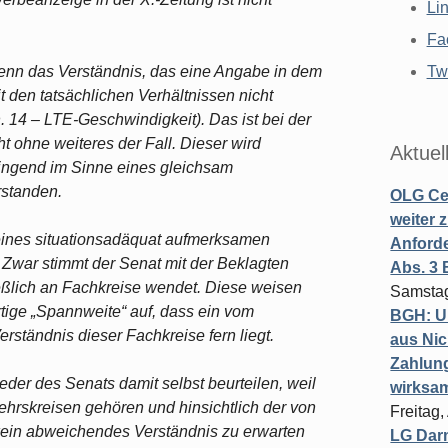
Li
Fa
enn das Verständnis, das eine Angabe in dem
Twi
 den tatsächlichen Verhältnissen nicht
 14 – LTE-Geschwindigkeit). Das ist bei der
t ohne weiteres der Fall. Dieser wird
Aktuel
wingend im Sinne eines gleichsam
rstanden.
OLG Cel
weiter 
 eines situationsadäquat aufmerksamen
Anforde
. Zwar stimmt der Senat mit der Beklagten
Abs. 3
ießlich an Fachkreise wendet. Diese weisen
Samstag
rtige „Spannweite“ auf, dass ein vom
BGH: U
ständnis dieser Fachkreise fern liegt.
aus Nic
Zahlun
der des Senats damit selbst beurteilen, weil
wirksa
hrskreisen gehören und hinsichtlich der von
Freitag
ein abweichendes Verständnis zu erwarten
LG Darm