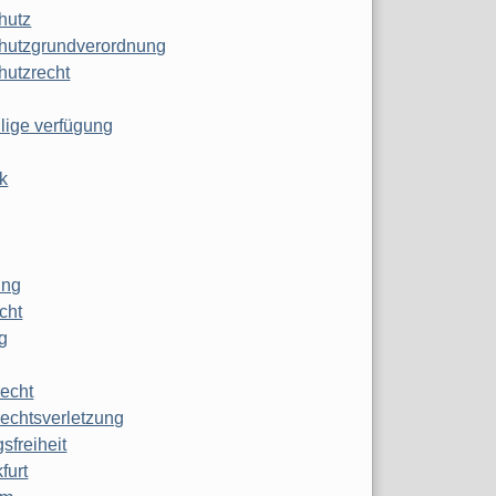
hutz
hutzgrundverordnung
hutzrecht
ilige verfügung
k
ung
echt
g
echt
echtsverletzung
sfreiheit
furt