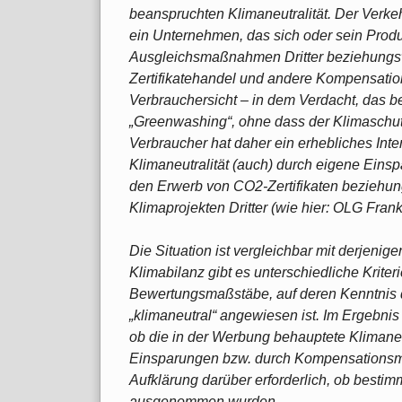
beanspruchten Klimaneutralität. Der Verke
ein Unternehmen, das sich oder sein Produkt
Ausgleichsmaßnahmen Dritter beziehungswe
Zertifikatehandel und andere Kompensatio
Verbrauchersicht – in dem Verdacht, das b
„Greenwashing“, ohne dass der Klimaschut
Verbraucher hat daher ein erhebliches Inte
Klimaneutralität (auch) durch eigene Eins
den Erwerb von CO2-Zertifikaten beziehun
Klimaprojekten Dritter (wie hier: OLG Frankf
Die Situation ist vergleichbar mit derjenig
Klimabilanz gibt es unterschiedliche Krit
Bewertungsmaßstäbe, auf deren Kenntnis 
„klimaneutral“ angewiesen ist. Im Ergebnis 
ob die in der Werbung behauptete Klimaneut
Einsparungen bzw. durch Kompensationsmaß
Aufklärung darüber erforderlich, ob besti
ausgenommen wurden.