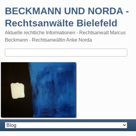
Skip
BECKMANN UND NORDA -
to
content
Rechtsanwälte Bielefeld
Aktuelle rechtliche Informationen - Rechtsanwalt Marcus
Beckmann - Rechtsanwältin Anke Norda