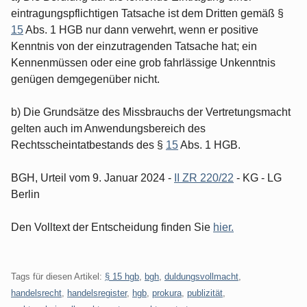
eintragungspflichtigen Tatsache ist dem Dritten gemäß §
15
Abs. 1 HGB nur dann verwehrt, wenn er positive
Kenntnis von der einzutragenden Tatsache hat; ein
Kennenmüssen oder eine grob fahrlässige Unkenntnis
genügen demgegenüber nicht.
b) Die Grundsätze des Missbrauchs der Vertretungsmacht
gelten auch im Anwendungsbereich des
Rechtsscheintatbestands des §
15
Abs. 1 HGB.
BGH, Urteil vom 9. Januar 2024 -
II ZR 220/22
- KG - LG
Berlin
Den Volltext der Entscheidung finden Sie
hier.
Tags für diesen Artikel:
§ 15 hgb
,
bgh
,
duldungsvollmacht
,
handelsrecht
,
handelsregister
,
hgb
,
prokura
,
publizität
,