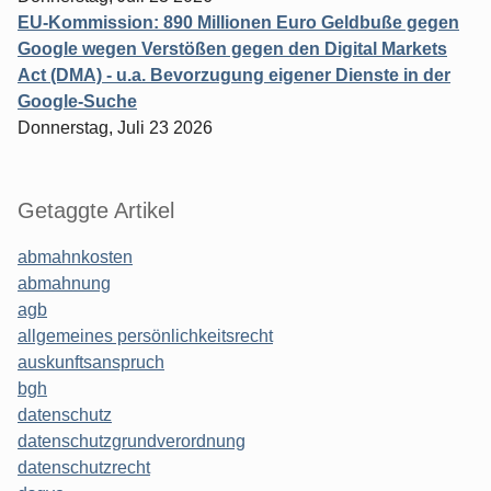
EU-Kommission: 890 Millionen Euro Geldbuße gegen
Google wegen Verstößen gegen den Digital Markets
Act (DMA) - u.a. Bevorzugung eigener Dienste in der
Google-Suche
Donnerstag, Juli 23 2026
Getaggte Artikel
abmahnkosten
abmahnung
agb
allgemeines persönlichkeitsrecht
auskunftsanspruch
bgh
datenschutz
datenschutzgrundverordnung
datenschutzrecht