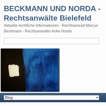
Skip
BECKMANN UND NORDA -
to
content
Rechtsanwälte Bielefeld
Aktuelle rechtliche Informationen - Rechtsanwalt Marcus
Beckmann - Rechtsanwältin Anke Norda