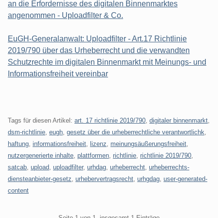
an die Erfordernisse des digitalen Binnenmarktes
angenommen - Uploadfilter & Co.
EuGH-Generalanwalt: Uploadfilter - Art.17 Richtlinie
2019/790 über das Urheberrecht und die verwandten
Schutzrechte im digitalen Binnenmarkt mit Meinungs- und
Informationsfreiheit vereinbar
Tags für diesen Artikel:
art. 17 richtlinie 2019/790
,
digitaler binnenmarkt
,
dsm-richtlinie
,
eugh
,
gesetz über die urheberrechtliche verantwortlichk
,
haftung
,
informationsfreiheit
,
lizenz
,
meinungsäußerungsfreiheit
,
nutzergenerierte inhalte
,
plattformen
,
richtlinie
,
richtlinie 2019/790
,
satcab
,
upload
,
uploadfilter
,
urhdag
,
urheberrecht
,
urheberrechts-
diensteanbieter-gesetz
,
urhebervertragsrecht
,
urhgdag
,
user-generated-
content
Pagination
Seite 1 von 1, insgesamt 1 Einträge