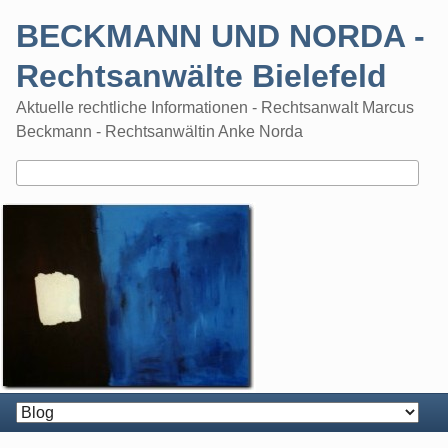
Skip
BECKMANN UND NORDA -
to
content
Rechtsanwälte Bielefeld
Aktuelle rechtliche Informationen - Rechtsanwalt Marcus
Beckmann - Rechtsanwältin Anke Norda