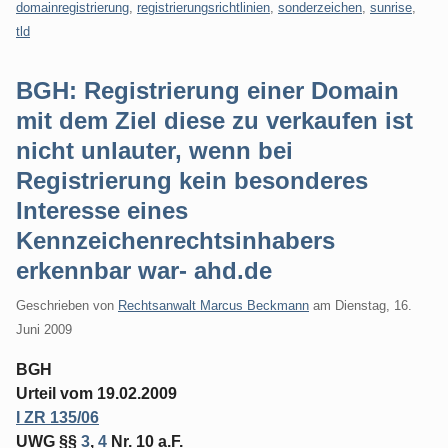
domainregistrierung
,
registrierungsrichtlinien
,
sonderzeichen
,
sunrise
,
tld
BGH: Registrierung einer Domain
mit dem Ziel diese zu verkaufen ist
nicht unlauter, wenn bei
Registrierung kein besonderes
Interesse eines
Kennzeichenrechtsinhabers
erkennbar war- ahd.de
Geschrieben von
Rechtsanwalt Marcus Beckmann
am
Dienstag, 16.
Juni 2009
BGH
Urteil vom 19.02.2009
I ZR 135/06
UWG §§
3
,
4
Nr. 10 a.F.