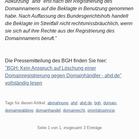
Abkürzung "ahd" erst nach der Registrierung des
Domainnamens auf die Beklagte in Benutzung genommen
habe. Nach Auffassung des Bundesgerichtshofs handelt
die Beklagte im Streitfall nicht rechtsmissbräuchlich, wenn
sie sich auf ihre Rechte aus der Registrierung des
Domainnamens beruft."
Die Pressemitteilung des BGH finden Sie hier:
"BGH: Kein Anspruch auf Löschung einer
Domainregistrierung gegen Domainhändler - ahd.de"
vollständig lesen
Tags für diesen Artikel:
abmahnung
,
ahd
,
ahd.de
,
bgh
,
domain
,
domaingrabbing
,
domainhandel
,
domainrecht
,
prioritätsprinzip
Pagination
Seite 1 von 1, insgesamt 3 Einträge