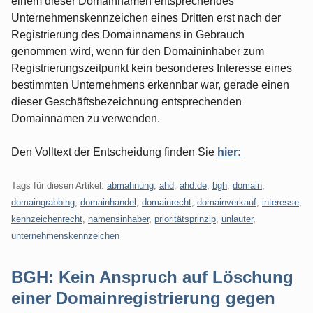
einem dieser Domainnamen entsprechendes
Unternehmenskennzeichen eines Dritten erst nach der
Registrierung des Domainnamens in Gebrauch
genommen wird, wenn für den Domaininhaber zum
Registrierungszeitpunkt kein besonderes Interesse eines
bestimmten Unternehmens erkennbar war, gerade einen
dieser Geschäftsbezeichnung entsprechenden
Domainnamen zu verwenden.
Den Volltext der Entscheidung finden Sie
hier:
Tags für diesen Artikel:
abmahnung
,
ahd
,
ahd.de
,
bgh
,
domain
,
domaingrabbing
,
domainhandel
,
domainrecht
,
domainverkauf
,
interesse
,
kennzeichenrecht
,
namensinhaber
,
prioritätsprinzip
,
unlauter
,
unternehmenskennzeichen
BGH: Kein Anspruch auf Löschung
einer Domainregistrierung gegen