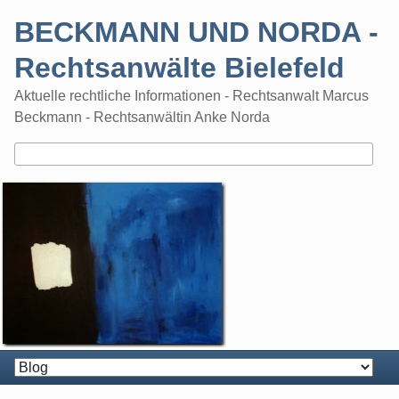
Skip
BECKMANN UND NORDA -
to
content
Rechtsanwälte Bielefeld
Aktuelle rechtliche Informationen - Rechtsanwalt Marcus
Beckmann - Rechtsanwältin Anke Norda