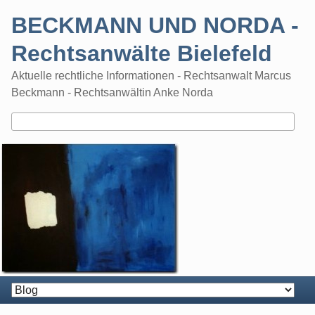
Skip
BECKMANN UND NORDA -
to
content
Rechtsanwälte Bielefeld
Aktuelle rechtliche Informationen - Rechtsanwalt Marcus
Beckmann - Rechtsanwältin Anke Norda