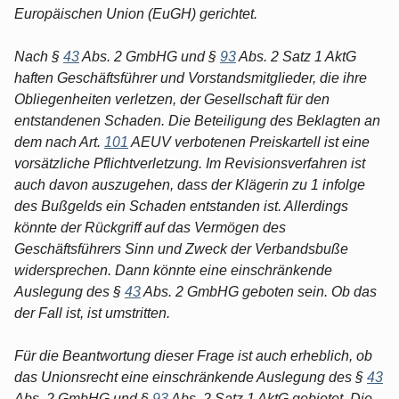
Europäischen Union (EuGH) gerichtet.
Nach §
43
Abs. 2 GmbHG und §
93
Abs. 2 Satz 1 AktG
haften Geschäftsführer und Vorstandsmitglieder, die ihre
Obliegenheiten verletzen, der Gesellschaft für den
entstandenen Schaden. Die Beteiligung des Beklagten an
dem nach Art.
101
AEUV verbotenen Preiskartell ist eine
vorsätzliche Pflichtverletzung. Im Revisionsverfahren ist
auch davon auszugehen, dass der Klägerin zu 1 infolge
des Bußgelds ein Schaden entstanden ist. Allerdings
könnte der Rückgriff auf das Vermögen des
Geschäftsführers Sinn und Zweck der Verbandsbuße
widersprechen. Dann könnte eine einschränkende
Auslegung des §
43
Abs. 2 GmbHG geboten sein. Ob das
der Fall ist, ist umstritten.
Für die Beantwortung dieser Frage ist auch erheblich, ob
das Unionsrecht eine einschränkende Auslegung des §
43
Abs. 2 GmbHG und §
93
Abs. 2 Satz 1 AktG gebietet. Die