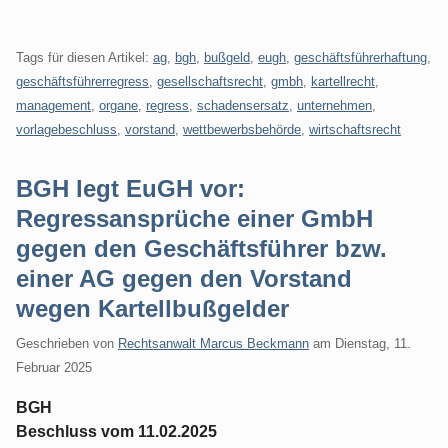
Tags für diesen Artikel:
ag
,
bgh
,
bußgeld
,
eugh
,
geschäftsführerhaftung
,
geschäftsführerregress
,
gesellschaftsrecht
,
gmbh
,
kartellrecht
,
management
,
organe
,
regress
,
schadensersatz
,
unternehmen
,
vorlagebeschluss
,
vorstand
,
wettbewerbsbehörde
,
wirtschaftsrecht
BGH legt EuGH vor:
Regressansprüche einer GmbH
gegen den Geschäftsführer bzw.
einer AG gegen den Vorstand
wegen Kartellbußgelder
Geschrieben von
Rechtsanwalt Marcus Beckmann
am
Dienstag, 11.
Februar 2025
BGH
Beschluss vom 11.02.2025