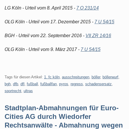
LG Köln - Urteil vom 8. April 2015 -
7 O 231/14
OLG Köln - Urteil vom 17. Dezember 2015 -
7 U 54/15
BGH - Urteil vom 22. September 2016 -
VII ZR 14/16
OLG Köln - Urteil vom 9. März 2017 -
7 U 54/15
Tags für diesen Artikel:
1. fc köln
,
ausschreitungen
,
böller
,
böllerwurf
,
bgh
,
dfb
,
dfl
,
fußball
,
fußballfan
,
pyros
,
regress
,
schadensersatz
,
sportrecht
,
ultras
Stadtplan-Abmahnungen für Euro-
Cities AG durch Wiedorfer
Rechtsanwälte - Abmahnung wegen