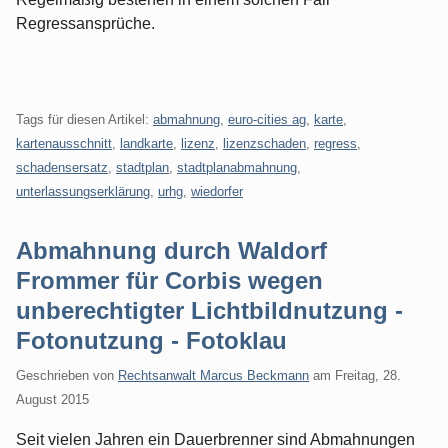
Regressansprüche.
Tags für diesen Artikel:
abmahnung
,
euro-cities ag
,
karte
,
kartenausschnitt
,
landkarte
,
lizenz
,
lizenzschaden
,
regress
,
schadensersatz
,
stadtplan
,
stadtplanabmahnung
,
unterlassungserklärung
,
urhg
,
wiedorfer
Abmahnung durch Waldorf
Frommer für Corbis wegen
unberechtigter Lichtbildnutzung -
Fotonutzung - Fotoklau
Geschrieben von
Rechtsanwalt Marcus Beckmann
am
Freitag, 28.
August 2015
Seit vielen Jahren ein Dauerbrenner sind Abmahnungen