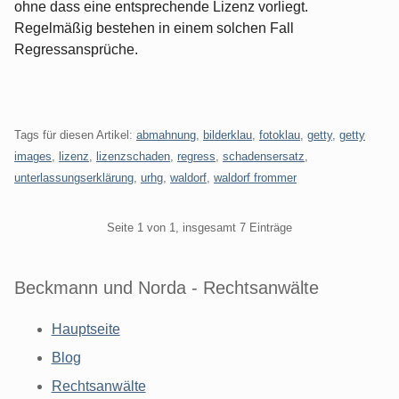
ohne dass eine entsprechende Lizenz vorliegt.
Regelmäßig bestehen in einem solchen Fall
Regressansprüche.
Tags für diesen Artikel:
abmahnung
,
bilderklau
,
fotoklau
,
getty
,
getty
images
,
lizenz
,
lizenzschaden
,
regress
,
schadensersatz
,
unterlassungserklärung
,
urhg
,
waldorf
,
waldorf frommer
Pagination
Seite 1 von 1, insgesamt 7 Einträge
Beckmann und Norda - Rechtsanwälte
Hauptseite
Blog
Rechtsanwälte