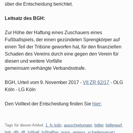
über die Entscheidung berichtet.
Leitsatz des BGH:
Zur Höhe der Haftung eines Zuschauers eines
Fußballspiels, der einen gezündeten Sprengkörper auf
einen Teil der Tribüne geworfen hat, für den finanziellen
Schaden des Vereins durch eine gegen den Verein für
diesen und weitere Vorfälle
gemeinsam verhängte Verbandsstrafe.
BGH, Urteil vom 9. November 2017 -
VII ZR 62/17
- OLG
Köln - LG Köln
Den Volltext der Entscheidung finden Sie
hier:
Tags für diesen Artikel:
1. fc köln
,
ausschreitungen
,
böller
,
böllerwurf
,
bgh
,
dfb
,
dfl
,
fußball
,
fußballfan
,
pyros
,
regress
,
schadensersatz
,