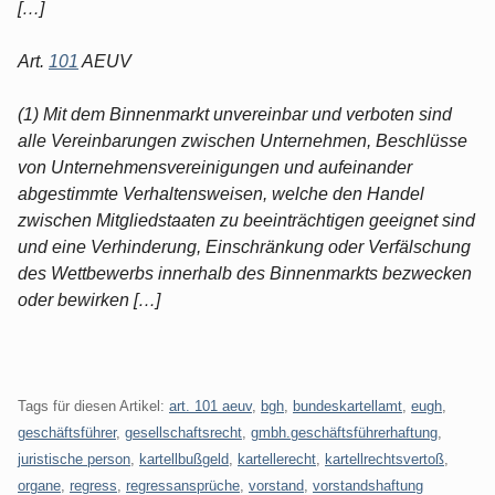
[…]
Art.
101
AEUV
(1) Mit dem Binnenmarkt unvereinbar und verboten sind
alle Vereinbarungen zwischen Unternehmen, Beschlüsse
von Unternehmensvereinigungen und aufeinander
abgestimmte Verhaltensweisen, welche den Handel
zwischen Mitgliedstaaten zu beeinträchtigen geeignet sind
und eine Verhinderung, Einschränkung oder Verfälschung
des Wettbewerbs innerhalb des Binnenmarkts bezwecken
oder bewirken […]
Tags für diesen Artikel:
art. 101 aeuv
,
bgh
,
bundeskartellamt
,
eugh
,
geschäftsführer
,
gesellschaftsrecht
,
gmbh.geschäftsführerhaftung
,
juristische person
,
kartellbußgeld
,
kartellerecht
,
kartellrechtsvertoß
,
organe
,
regress
,
regressansprüche
,
vorstand
,
vorstandshaftung