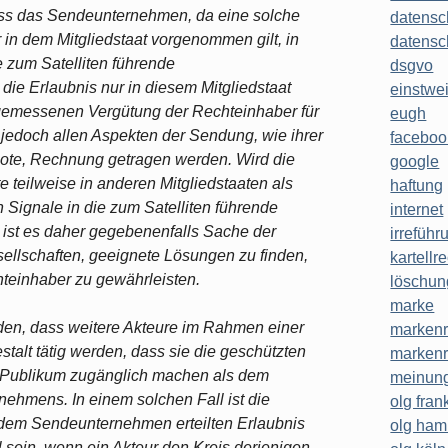
 dass das Sendeunternehmen, da eine solche
datensc
r in dem Mitgliedstaat vorgenommen gilt, in
datensc
 zum Satelliten führende
dsgvo
ie Erlaubnis nur in diesem Mitgliedstaat
einstwe
gemessenen Vergütung der Rechteinhaber für
eugh
jedoch allen Aspekten der Sendung, wie ihrer
faceboo
uote, Rechnung getragen werden. Wird die
google
e teilweise in anderen Mitgliedstaaten als
haftung
 Signale in die zum Satelliten führende
internet
ist es daher gegebenenfalls Sache der
irreführ
ellschaften, geeignete Lösungen zu finden,
kartellr
einhaber zu gewährleisten.
löschun
marke
den, dass weitere Akteure im Rahmen einer
markenr
stalt tätig werden, dass sie die geschützten
markenr
Publikum zugänglich machen als dem
meinung
ehmens. In einem solchen Fall ist die
olg frank
r dem Sendeunternehmen erteilten Erlaubnis
olg ha
l sein, wenn ein Akteur den Kreis derjenigen,