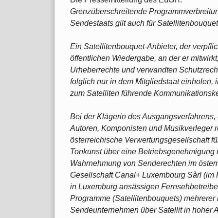
Grenzüberschreitende Programmverbreitung
Sendestaats gilt auch für Satellitenbouque
Ein Satellitenbouquet-Anbieter, der verpflic
öffentlichen Wiedergabe, an der er mitwirk
Urheberrechte und verwandten Schutzrech
folglich nur in dem Mitgliedstaat einholen
zum Satelliten führende Kommunikationsk
Bei der Klägerin des Ausgangsverfahrens, 
Autoren, Komponisten und Musikverleger 
österreichische Verwertungsgesellschaft fü
Tonkunst über eine Betriebsgenehmigung m
Wahrnehmung von Senderechten im österre
Gesellschaft Canal+ Luxembourg Sàrl (im 
in Luxemburg ansässigen Fernsehbetreiber,
Programme (Satellitenbouquets) mehrerer 
Sendeunternehmen über Satellit in hoher Au