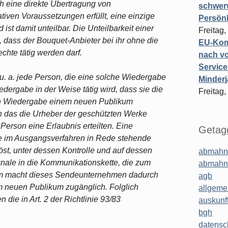
ch eine direkte Übertragung von
schwer
iven Voraussetzungen erfüllt, eine einzige
Persönl
 ist damit unteilbar. Die Unteilbarkeit einer
Freitag,
 dass der Bouquet-Anbieter bei ihr ohne die
EU-Komm
chte tätig werden darf.
nach vo
Service
 u. a. jede Person, die eine solche Wiedergabe
Minderj
dergabe in der Weise tätig wird, dass sie die
Freitag,
den Wiedergabe einem neuen Publikum
n das die Urheber der geschützten Werke
Person eine Erlaubnis erteilten. Eine
Getagg
die im Ausgangsverfahren in Rede stehende
t, unter dessen Kontrolle und auf dessen
abmahn
ale in die Kommunikationskette, die zum
abmahn
dem macht dieses Sendeunternehmen dadurch
agb
m neuen Publikum zugänglich. Folglich
allgeme
die in Art. 2 der Richtlinie 93/83
auskunf
bgh
datensc