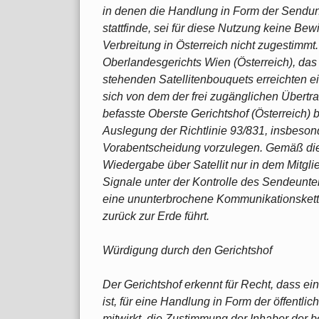
in denen die Handlung in Form der Sendung
stattfinde, sei für diese Nutzung keine Bew
Verbreitung in Österreich nicht zugestimmt.
Oberlandesgerichts Wien (Österreich), das u
stehenden Satellitenbouquets erreichten e
sich von dem der frei zugänglichen Übert
befasste Oberste Gerichtshof (Österreich) 
Auslegung der Richtlinie 93/831, insbesonde
Vorabentscheidung vorzulegen. Gemäß dies
Wiedergabe über Satellit nur in dem Mitgli
Signale unter der Kontrolle des Sendeunt
eine ununterbrochene Kommunikationskett
zurück zur Erde führt.
Würdigung durch den Gerichtshof
Der Gerichtshof erkennt für Recht, dass ein
ist, für eine Handlung in Form der öffentlic
mitwirkt, die Zustimmung der Inhaber der 