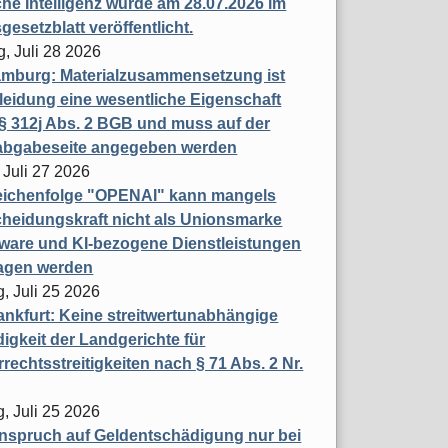
che Intelligenz wurde am 28.07.2026 im
esetzblatt veröffentlicht.
g, Juli 28 2026
mburg: Materialzusammensetzung ist
leidung eine wesentliche Eigenschaft
 312j Abs. 2 BGB und muss auf der
labgabeseite angegeben werden
 Juli 27 2026
eichenfolge "OPENAI" kann mangels
heidungskraft nicht als Unionsmarke
tware und KI-bezogene Dienstleistungen
ragen werden
, Juli 25 2026
nkfurt: Keine streitwertunabhängige
igkeit der Landgerichte für
rechtsstreitigkeiten nach § 71 Abs. 2 Nr.
, Juli 25 2026
nspruch auf Geldentschädigung nur bei