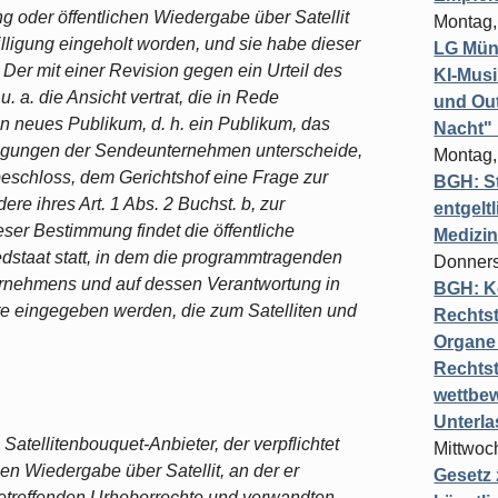
 oder öffentlichen Wiedergabe über Satellit
Montag,
illigung eingeholt worden, und sie habe dieser
LG Münc
 Der mit einer Revision gegen ein Urteil des
KI-Mus
. a. die Ansicht vertrat, die in Rede
und Out
in neues Publikum, d. h. ein Publikum, das
Nacht"
ragungen der Sendeunternehmen unterscheide,
Montag,
beschloss, dem Gerichtshof eine Frage zur
BGH: St
re ihres Art. 1 Abs. 2 Buchst. b, zur
entgelt
er Bestimmung findet die öffentliche
Medizi
edstaat statt, in dem die programmtragenden
Donners
ernehmens und auf dessen Verantwortung in
BGH: K
e eingegeben werden, die zum Satelliten und
Rechtst
Organe 
Rechts
wettbew
Unterl
 Satellitenbouquet-Anbieter, der verpflichtet
Mittwoch
hen Wiedergabe über Satellit, an der er
Gesetz
betreffenden Urheberrechte und verwandten