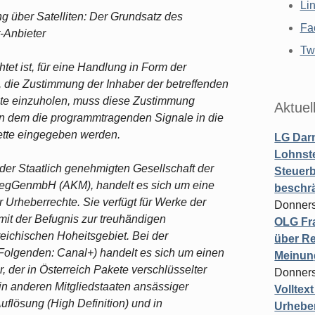
Li
 über Satelliten: Der Grundsatz des
Fa
t-Anbieter
Twi
htet ist, für eine Handlung in Form der
t, die Zustimmung der Inhaber der betreffenden
te einzuholen, muss diese Zustimmung
Aktuel
, in dem die programmtragenden Signale in die
ette eingegeben werden.
LG Darm
Lohnste
der Staatlich genehmigten Gesellschaft der
Steuerb
regGenmbH (AKM), handelt es sich um eine
beschr
r Urheberrechte. Sie verfügt für Werke der
Donners
it der Befugnis zur treuhändigen
OLG Fra
ichischen Hoheitsgebiet. Bei der
über Re
Folgenden: Canal+) handelt es sich um einen
Meinun
 der in Österreich Pakete verschlüsselter
Donners
in anderen Mitgliedstaaten ansässiger
Volltex
flösung (High Definition) und in
Urheber