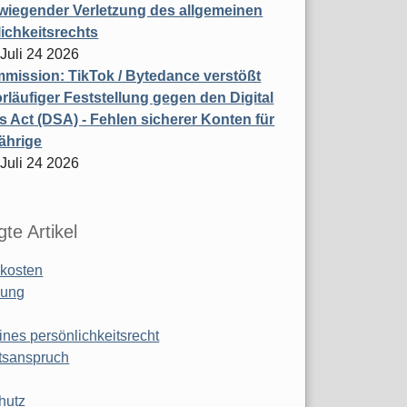
wiegender Verletzung des allgemeinen
ichkeitsrechts
 Juli 24 2026
ission: TikTok / Bytedance verstößt
rläufiger Feststellung gegen den Digital
s Act (DSA) - Fehlen sicherer Konten für
ährige
 Juli 24 2026
te Artikel
kosten
ung
ines persönlichkeitsrecht
tsanspruch
hutz