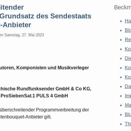
itender
Beckm
 Grundsatz des Sendestaats
Ha
t-Anbieter
Bl
am
Samstag, 27. Mai 2023
Re
Ko
Di
Autoren, Komponisten und Musikverleger
Ko
Ko
Da
eichische Rundfunksender GmbH & Co KG,
 ProSiebenSat.1 PULS 4 GmbH
Im
Ma
überschreitender Programmverbreitung der
Bl
tenbouquet-Anbieter gilt.
Th