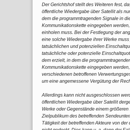
Der Gerichtshof stellt des Weiteren fest,
öffentliche Wiedergabe über Satellit als nu
dem die programmtragenden Signale in die
Kommunikationskette eingegeben werden, d
einholen muss. Bei der Festlegung der an
eine solche Wiedergabe ihrer Werke muss 
tatsächlichen und potenziellen Einschaltq
tatsächliche oder potenzielle Einschaltquot
dem erzielt, in dem die programmtragenden
Kommunikationskette eingegeben werden, 
verschiedenen betroffenen Verwertungsges
um eine angemessene Vergütung der Recht
Allerdings kann nicht ausgeschlossen wer
öffentlichen Wiedergabe über Satellit derge
Werke oder Gegenstände einem größeren 
Zielpublikum des betreffenden Sendeuntern
Tätigkeit der betreffenden Akteure von de
nicht gedeckt. Dies kann u. a. dann der Fal