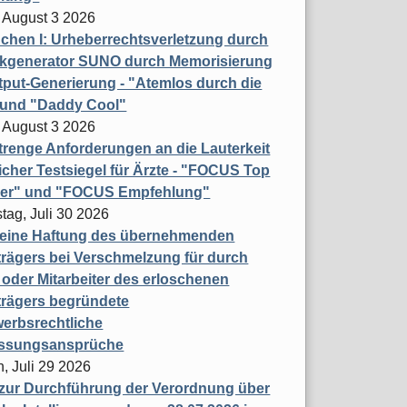
 August 3 2026
hen I: Urheberrechtsverletzung durch
ikgenerator SUNO durch Memorisierung
put-Generierung - "Atemlos durch die
 und "Daddy Cool"
 August 3 2026
renge Anforderungen an die Lauterkeit
licher Testsiegel für Ärzte - "FOCUS Top
ner" und "FOCUS Empfehlung"
tag, Juli 30 2026
eine Haftung des übernehmenden
rägers bei Verschmelzung für durch
oder Mitarbeiter des erloschenen
trägers begründete
erbsrechtliche
assungsansprüche
, Juli 29 2026
 zur Durchführung der Verordnung über