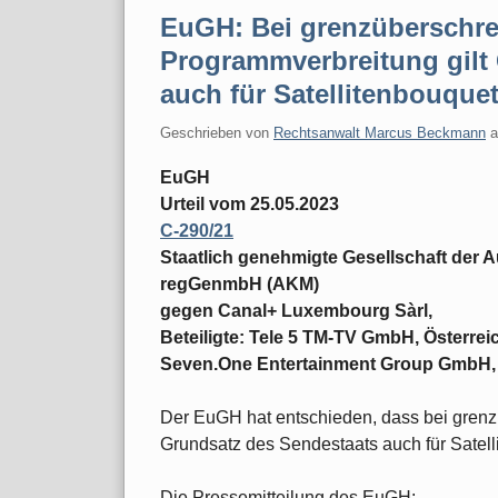
EuGH: Bei grenzüberschre
Programmverbreitung gilt
auch für Satellitenbouque
Geschrieben von
Rechtsanwalt Marcus Beckmann
EuGH
Urteil vom 25.05.2023
C-290/21
Staatlich genehmigte Gesellschaft der 
regGenmbH (AKM)
gegen Canal+ Luxembourg Sàrl,
Beteiligte: Tele 5 TM-TV GmbH, Österr
Seven.One Entertainment Group GmbH,
Der EuGH hat entschieden, dass bei grenz
Grundsatz des Sendestaats auch für Satelli
Die Pressemitteilung des EuGH: