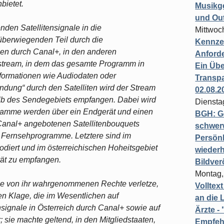
bietet.
Musikg
und Ou
den Satellitensignale in die
Mittwoc
überwiegenden Teil durch die
Kennzei
en durch Canal+, in den anderen
Anford
estream, in dem das gesamte Programm in
Ein Übe
Informationen wie Audiodaten oder
Transpa
endung“ durch den Satelliten wird der Stream
02.08.2
alb des Sendegebiets empfangen. Dabei wird
Diensta
ogramme werden über ein Endgerät und einen
BGH: G
Canal+ angebotenen Satellitenbouquets
schwer
e Fernsehprogramme. Letztere sind im
Persönl
odiert und im österreichischen Hoheitsgebiet
wiederh
tät zu empfangen.
Bildver
Montag,
die von ihr wahrgenommenen Rechte verletze,
Volltex
en Klage, die im Wesentlichen auf
an die L
nsignale in Österreich durch Canal+ sowie auf
Ärzte 
 sie machte geltend, in den Mitgliedstaaten,
Empfeh