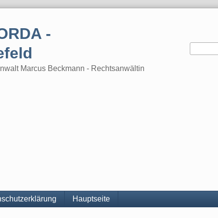
ORDA -
efeld
tsanwalt Marcus Beckmann - Rechtsanwältin
schutzerklärung
Hauptseite