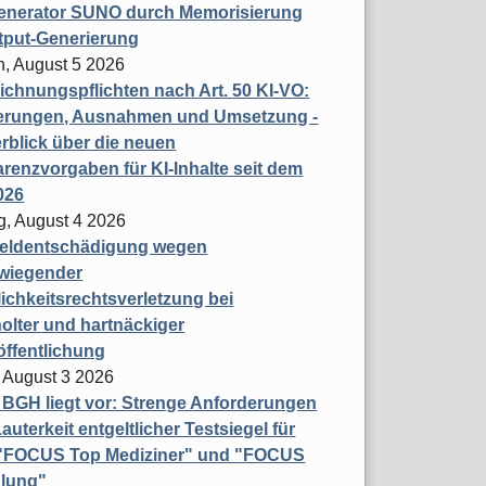
enerator SUNO durch Memorisierung
tput-Generierung
h, August 5 2026
chnungspflichten nach Art. 50 KI-VO:
erungen, Ausnahmen und Umsetzung -
rblick über die neuen
renzvorgaben für KI-Inhalte seit dem
026
g, August 4 2026
eldentschädigung wegen
wiegender
ichkeitsrechtsverletzung bei
olter und hartnäckiger
öffentlichung
 August 3 2026
t BGH liegt vor: Strenge Anforderungen
auterkeit entgeltlicher Testsiegel für
- "FOCUS Top Mediziner" und "FOCUS
lung"