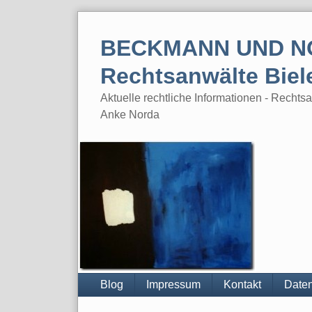
Skip
to
BECKMANN UND N
content
Rechtsanwälte Biel
Aktuelle rechtliche Informationen - Rech
Anke Norda
Blog
Impressum
Kontakt
Daten