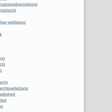
hutzgrundverordnung
hutzrecht
ilige verfügung
k
ung
echt
g
echt
echtsverletzung
sfreiheit
furt
mm