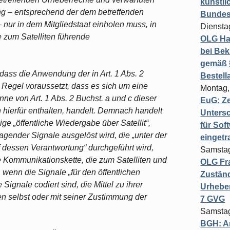
künstli
g – entsprechend der dem betreffenden
Bundesg
nur in dem Mitgliedstaat einholen muss, in
Diensta
 zum Satelliten führende
OLG Ha
bei Bek
gemäß §
 dass die Anwendung der in Art. 1 Abs. 2
Bestel
n Regel voraussetzt, dass es sich um eine
Montag,
inne von Art. 1 Abs. 2 Buchst. a und c dieser
EuG: Z
 hierfür enthalten, handelt. Demnach handelt
Untersc
ge „öffentliche Wiedergabe über Satellit“,
für Sof
gender Signale ausgelöst wird, die „unter der
einget
dessen Verantwortung“ durchgeführt wird,
Samstag
 Kommunikationskette, die zum Satelliten und
OLG Fra
 wenn die Signale „für den öffentlichen
Zuständ
Signale codiert sind, die Mittel zu ihrer
Urheber
 selbst oder mit seiner Zustimmung der
7 GVG
.
Samstag
BGH: A