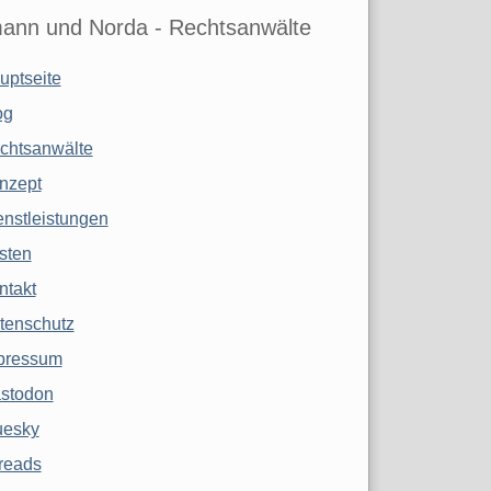
ann und Norda - Rechtsanwälte
uptseite
og
chtsanwälte
nzept
enstleistungen
sten
ntakt
tenschutz
pressum
stodon
uesky
reads