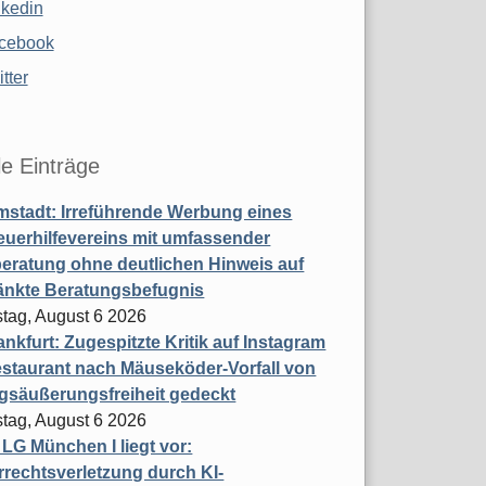
nkedin
cebook
tter
le Einträge
stadt: Irreführende Werbung eines
uerhilfevereins mit umfassender
eratung ohne deutlichen Hinweis auf
änkte Beratungsbefugnis
tag, August 6 2026
nkfurt: Zugespitzte Kritik auf Instagram
staurant nach Mäuseköder-Vorfall von
gsäußerungsfreiheit gedeckt
tag, August 6 2026
t LG München I liegt vor:
rechtsverletzung durch KI-