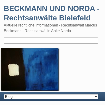
Skip
BECKMANN UND NORDA -
to
content
Rechtsanwälte Bielefeld
Aktuelle rechtliche Informationen - Rechtsanwalt Marcus
Beckmann - Rechtsanwältin Anke Norda