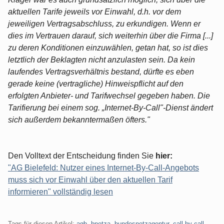
aktuellen Tarife jeweils vor Einwahl, d.h. vor dem
jeweiligen Vertragsabschluss, zu erkundigen. Wenn er
dies im Vertrauen darauf, sich weiterhin über die Firma [...]
zu deren Konditionen einzuwählen, getan hat, so ist dies
letztlich der Beklagten nicht anzulasten sein. Da kein
laufendes Vertragsverhältnis bestand, dürfte es eben
gerade keine (vertragliche) Hinweispflicht auf den
erfolgten Anbieter- und Tarifwechsel gegeben haben. Die
Tarifierung bei einem sog. „Internet-By-Call"-Dienst ändert
sich außerdem bekanntermaßen öfters."
Den Volltext der Entscheidung finden Sie
hier:
"AG Bielefeld: Nutzer eines Internet-By-Call-Angebots
muss sich vor Einwahl über den aktuellen Tarif
informieren" vollständig lesen
Tags für diesen Artikel:
agb
,
bnetza
,
bundesnetzagentur
,
call-by-call
,