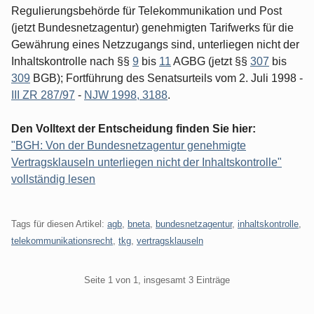
Regulierungsbehörde für Telekommunikation und Post
(jetzt Bundesnetzagentur) genehmigten Tarifwerks für die
Gewährung eines Netzzugangs sind, unterliegen nicht der
Inhaltskontrolle nach §§
9
bis
11
AGBG (jetzt §§
307
bis
309
BGB); Fortführung des Senatsurteils vom 2. Juli 1998 -
III ZR 287/97
-
NJW 1998, 3188
.
Den Volltext der Entscheidung finden Sie hier:
"BGH: Von der Bundesnetzagentur genehmigte
Vertragsklauseln unterliegen nicht der Inhaltskontrolle"
vollständig lesen
Tags für diesen Artikel:
agb
,
bneta
,
bundesnetzagentur
,
inhaltskontrolle
,
telekommunikationsrecht
,
tkg
,
vertragsklauseln
Pagination
Seite 1 von 1, insgesamt 3 Einträge