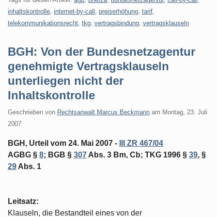
inhaltskontrolle
,
internet-by-call
,
preiserhöhung
,
tarif
,
telekommunikationsrecht
,
tkg
,
vertragsbindung
,
vertragsklauseln
BGH: Von der Bundesnetzagentur
genehmigte Vertragsklauseln
unterliegen nicht der
Inhaltskontrolle
Geschrieben von
Rechtsanwalt Marcus Beckmann
am
Montag, 23. Juli
2007
BGH, Urteil vom 24. Mai 2007 -
III ZR 467/04
AGBG §
8
; BGB §
307
Abs. 3 Bm, Cb; TKG 1996 §
39
, §
29
Abs. 1
Leitsatz:
Klauseln, die Bestandteil eines von der