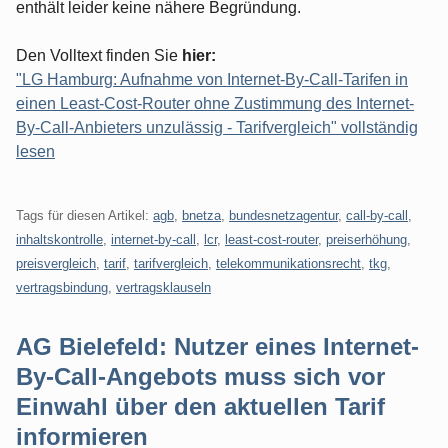
enthält leider keine nähere Begründung.
Den Volltext finden Sie
hier:
"LG Hamburg: Aufnahme von Internet-By-Call-Tarifen in
einen Least-Cost-Router ohne Zustimmung des Internet-
By-Call-Anbieters unzulässig - Tarifvergleich" vollständig
lesen
Tags für diesen Artikel:
agb
,
bnetza
,
bundesnetzagentur
,
call-by-call
,
inhaltskontrolle
,
internet-by-call
,
lcr
,
least-cost-router
,
preiserhöhung
,
preisvergleich
,
tarif
,
tarifvergleich
,
telekommunikationsrecht
,
tkg
,
vertragsbindung
,
vertragsklauseln
AG Bielefeld: Nutzer eines Internet-
By-Call-Angebots muss sich vor
Einwahl über den aktuellen Tarif
informieren