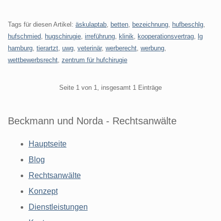
Tags für diesen Artikel:
äskulaptab
,
betten
,
bezeichnung
,
hufbeschlg
,
hufschmied
,
hugschirugie
,
irreführung
,
klinik
,
kooperationsvertrag
,
lg
hamburg
,
tierartzt
,
uwg
,
veterinär
,
werberecht
,
werbung
,
wettbewerbsrecht
,
zentrum für hufchirugie
Pagination
Seite 1 von 1, insgesamt 1 Einträge
Beckmann und Norda - Rechtsanwälte
Hauptseite
Blog
Rechtsanwälte
Konzept
Dienstleistungen