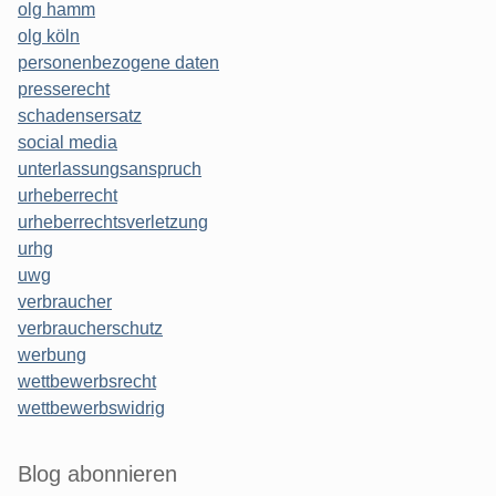
olg hamm
olg köln
personenbezogene daten
presserecht
schadensersatz
social media
unterlassungsanspruch
urheberrecht
urheberrechtsverletzung
urhg
uwg
verbraucher
verbraucherschutz
werbung
wettbewerbsrecht
wettbewerbswidrig
Blog abonnieren