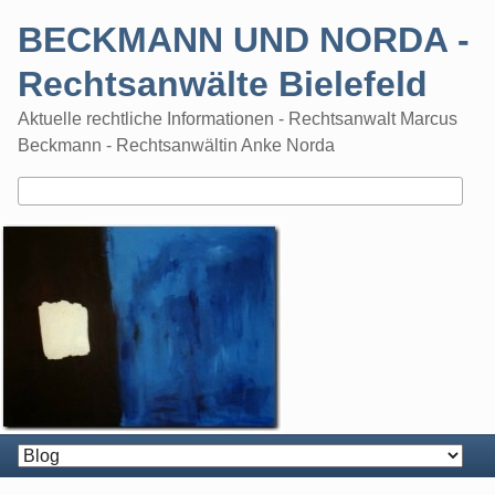
Skip
BECKMANN UND NORDA -
to
content
Rechtsanwälte Bielefeld
Aktuelle rechtliche Informationen - Rechtsanwalt Marcus
Beckmann - Rechtsanwältin Anke Norda