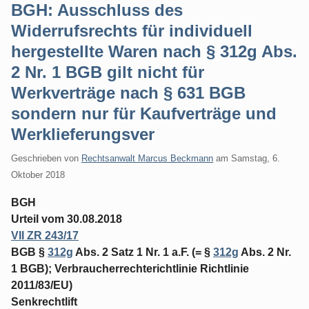
BGH: Ausschluss des
Widerrufsrechts für individuell
hergestellte Waren nach § 312g Abs.
2 Nr. 1 BGB gilt nicht für
Werkverträge nach § 631 BGB
sondern nur für Kaufverträge und
Werklieferungsver
Geschrieben von
Rechtsanwalt Marcus Beckmann
am
Samstag, 6.
Oktober 2018
BGH
Urteil vom 30.08.2018
VII ZR 243/17
BGB §
312g
Abs. 2 Satz 1 Nr. 1 a.F. (= §
312g
Abs. 2 Nr.
1 BGB); Verbraucherrechterichtlinie Richtlinie
2011/83/EU)
Senkrechtlift