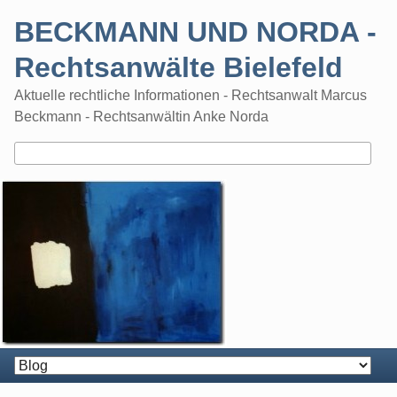
Skip
BECKMANN UND NORDA -
to
content
Rechtsanwälte Bielefeld
Aktuelle rechtliche Informationen - Rechtsanwalt Marcus
Beckmann - Rechtsanwältin Anke Norda