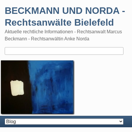
Skip
BECKMANN UND NORDA -
to
content
Rechtsanwälte Bielefeld
Aktuelle rechtliche Informationen - Rechtsanwalt Marcus
Beckmann - Rechtsanwältin Anke Norda