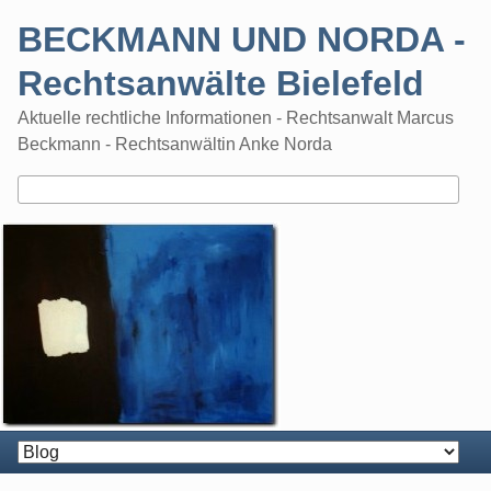
Skip
BECKMANN UND NORDA -
to
content
Rechtsanwälte Bielefeld
Aktuelle rechtliche Informationen - Rechtsanwalt Marcus
Beckmann - Rechtsanwältin Anke Norda