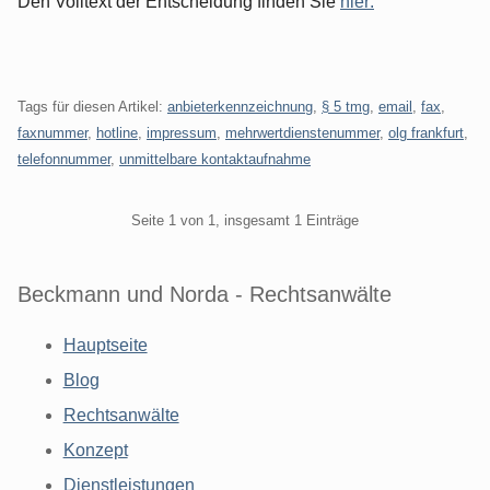
Den Volltext der Entscheidung finden Sie
hier:
Tags für diesen Artikel:
anbieterkennzeichnung
,
§ 5 tmg
,
email
,
fax
,
faxnummer
,
hotline
,
impressum
,
mehrwertdienstenummer
,
olg frankfurt
,
telefonnummer
,
unmittelbare kontaktaufnahme
Pagination
Seite 1 von 1, insgesamt 1 Einträge
Beckmann und Norda - Rechtsanwälte
Hauptseite
Blog
Rechtsanwälte
Konzept
Dienstleistungen