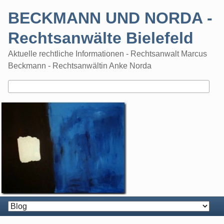
Skip
BECKMANN UND NORDA -
to
content
Rechtsanwälte Bielefeld
Aktuelle rechtliche Informationen - Rechtsanwalt Marcus
Beckmann - Rechtsanwältin Anke Norda