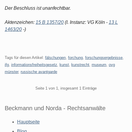
Der Beschluss ist unanfechtbar.
Aktenzeichen:
15 B 1357/20
(I. Instanz: VG Köln -
13 L
1463/20
-)
Tags für diesen Artikel:
fälschungen
,
forchung
,
forschungsergebnisse
,
ifg
,
informationsfreiheitsgesetz
,
kunst
,
kunstrecht
,
museum
,
ovg
münster
,
russische avantgarde
Pagination
Seite 1 von 1, insgesamt 1 Einträge
Beckmann und Norda - Rechtsanwälte
Hauptseite
Blog