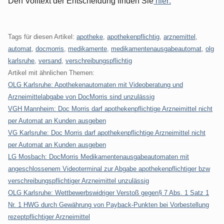
Den Volltext der Entscheidung finden Sie
hier:
Tags für diesen Artikel:
apotheke
,
apothekenpflichtig
,
arznemittel
,
automat
,
docmorris
,
medikamente
,
medikamentenausgabeautomat
,
olg
karlsruhe
,
versand
,
verschreibungspflichtig
Artikel mit ähnlichen Themen:
OLG Karlsruhe: Apothekenautomaten mit Videoberatung und
Arzneimittelabgabe von DocMorris sind unzulässig
VGH Mannheim: Doc Morris darf apothekenpflichtige Arzneimittel nicht
per Automat an Kunden ausgeben
VG Karlsruhe: Doc Morris darf apothekenpflichtige Arzneimittel nicht
per Automat an Kunden ausgeben
LG Mosbach: DocMorris Medikamentenausgabeautomaten mit
angeschlossenem Videoterminal zur Abgabe apothekenpflichtiger bzw
verschreibungspflichtiger Arzneimittel unzulässig
OLG Karlsruhe: Wettbewerbswidriger Verstoß gegen§ 7 Abs. 1 Satz 1
Nr. 1 HWG durch Gewährung von Payback-Punkten bei Vorbestellung
rezeptpflichtiger Arzneimittel