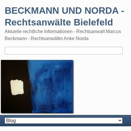
Skip
BECKMANN UND NORDA -
to
content
Rechtsanwälte Bielefeld
Aktuelle rechtliche Informationen - Rechtsanwalt Marcus
Beckmann - Rechtsanwältin Anke Norda