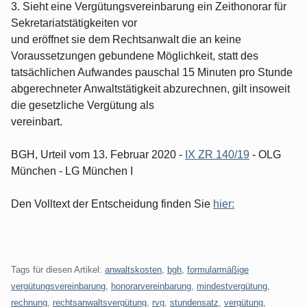
3. Sieht eine Vergütungsvereinbarung ein Zeithonorar für
Sekretariatstätigkeiten vor
und eröffnet sie dem Rechtsanwalt die an keine
Voraussetzungen gebundene Möglichkeit, statt des
tatsächlichen Aufwandes pauschal 15 Minuten pro Stunde
abgerechneter Anwaltstätigkeit abzurechnen, gilt insoweit
die gesetzliche Vergütung als
vereinbart.
BGH, Urteil vom 13. Februar 2020 -
IX ZR 140/19
- OLG
München - LG München I
Den Volltext der Entscheidung finden Sie
hier:
Tags für diesen Artikel:
anwaltskosten
,
bgh
,
formularmäßige
vergütungsvereinbarung
,
honorarvereinbarung
,
mindestvergütung
,
rechnung
,
rechtsanwaltsvergütung
,
rvg
,
stundensatz
,
vergütung
,