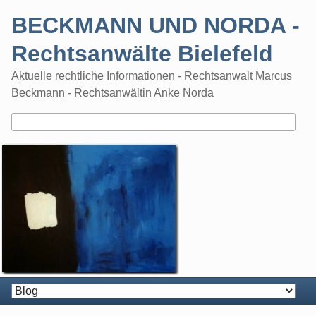
Skip
BECKMANN UND NORDA -
to
content
Rechtsanwälte Bielefeld
Aktuelle rechtliche Informationen - Rechtsanwalt Marcus
Beckmann - Rechtsanwältin Anke Norda