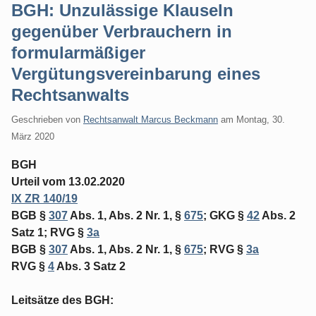
BGH: Unzulässige Klauseln
gegenüber Verbrauchern in
formularmäßiger
Vergütungsvereinbarung eines
Rechtsanwalts
Geschrieben von
Rechtsanwalt Marcus Beckmann
am
Montag, 30.
März 2020
BGH
Urteil vom 13.02.2020
IX ZR 140/19
BGB §
307
Abs. 1, Abs. 2 Nr. 1, §
675
; GKG §
42
Abs. 2
Satz 1; RVG §
3a
BGB §
307
Abs. 1, Abs. 2 Nr. 1, §
675
; RVG §
3a
RVG §
4
Abs. 3 Satz 2
Leitsätze des BGH: