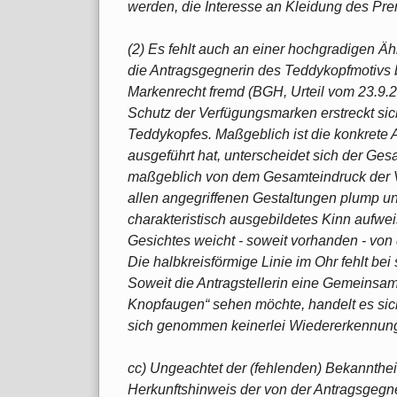
werden, die Interesse an Kleidung des P
(2) Es fehlt auch an einer hochgradigen Ähnl
die Antragsgegnerin des Teddykopfmotivs b
Markenrecht fremd (BGH, Urteil vom 23.9.
Schutz der Verfügungsmarken erstreckt sic
Teddykopfes. Maßgeblich ist die konkrete 
ausgeführt hat, unterscheidet sich der Ge
maßgeblich von dem Gesamteindruck der V
allen angegriffenen Gestaltungen plump u
charakteristisch ausgebildetes Kinn aufwe
Gesichtes weicht - soweit vorhanden - von
Die halbkreisförmige Linie im Ohr fehlt be
Soweit die Antragstellerin eine Gemeinsam
Knopfaugen“ sehen möchte, handelt es sich
sich genommen keinerlei Wiedererkennun
cc) Ungeachtet der (fehlenden) Bekannthei
Herkunftshinweis der von der Antragsgegn