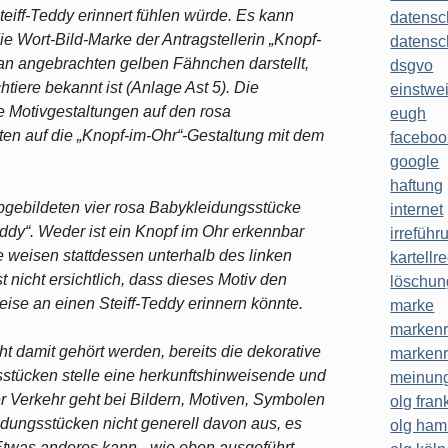
teiff-Teddy erinnert fühlen würde. Es kann
datensc
Wort-Bild-Marke der Antragstellerin „Knopf-
datensc
ran angebrachten gelben Fähnchen darstellt,
dsgvo
iere bekannt ist (Anlage Ast 5). Die
einstwe
die Motivgestaltungen auf den rosa
eugh
en auf die „Knopf-im-Ohr“-Gestaltung mit dem
faceboo
google
haftung
abgebildeten vier rosa Babykleidungsstücke
internet
eddy“. Weder ist ein Knopf im Ohr erkennbar
irreführ
 weisen stattdessen unterhalb des linken
kartellr
ist nicht ersichtlich, dass dieses Motiv den
löschun
ise an einen Steiff-Teddy erinnern könnte.
marke
markenr
cht damit gehört werden, bereits die dekorative
markenr
tücken stelle eine herkunftshinweisende und
meinung
r Verkehr geht bei Bildern, Motiven, Symbolen
olg frank
idungsstücken nicht generell davon aus, es
olg ha
twas anderes kann - wie oben ausgeführt -