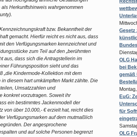
Rechts
sie als Herkunftshinweis wahrgenommen
wettbew
unty).
Unterl
Mittwoch
te Kennzeichnungskraft bzw. Bekanntheit der
Gesetz
ft gemacht. Hierfür reicht es nicht aus, dass
künstli
e mit den Verfügungsmarken kennzeichnet und
Bundesg
eidungsstücke zum Teil auf den „berühmten
Diensta
t aus, dass sich die Antragstellerin im
OLG Ha
iner Führungsposition sieht und das
bei Bek
018 „die Kindermode-Kollektion mit dem
gemäß §
 in diesem hart umkämpften Markt zählte. Die
Bestel
anteilen, Umsatzzahlen und
Montag,
 konkret vorzutragen. Soweit ihr
EuG: Z
 dass ein bestimmtes Jackenmodell der
Untersc
von über 10.000,- € erzielt hat, reicht dies
für Sof
t der Verfügungsmarken auf dem mutmaßlich
einget
 begründen. Der angesprochene
Samstag
espalten und auf solche Personen begrenzt
OLG Fra