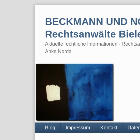
Skip
to
BECKMANN UND N
content
Rechtsanwälte Biel
Aktuelle rechtliche Informationen - Rech
Anke Norda
Blog
Impressum
Kontakt
Daten