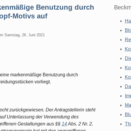
rkenmäßige Benutzung durch
Beckm
pf-Motivs auf
Ha
Bl
am
Samstag, 26. Juni 2021
Re
Ko
Di
Ko
 keine markenmäßige Benutzung durch
Ko
eidungsstücken vorliegt.
Da
Im
Ma
echt zurückgewiesen. Der Antragstellerin steht
Bl
 auf Unterlassung der Verwendung des
riffenen Gestaltungen aus §§
14
Abs. 2 Nr. 2,
Th
Antragsgegnerin hat mit den angegriffenen