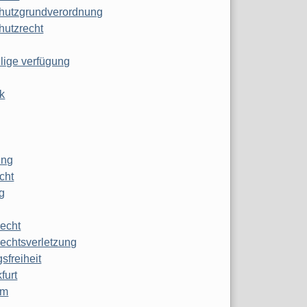
hutzgrundverordnung
hutzrecht
ilige verfügung
k
ung
echt
g
echt
echtsverletzung
sfreiheit
furt
mm