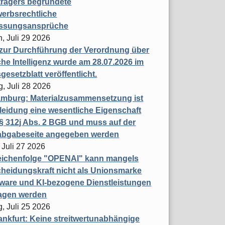
trägers begründete
erbsrechtliche
assungsansprüche
, Juli 29 2026
 zur Durchführung der Verordnung über
che Intelligenz wurde am 28.07.2026 im
esetzblatt veröffentlicht.
g, Juli 28 2026
mburg: Materialzusammensetzung ist
leidung eine wesentliche Eigenschaft
 312j Abs. 2 BGB und muss auf der
labgabeseite angegeben werden
 Juli 27 2026
eichenfolge "OPENAI" kann mangels
heidungskraft nicht als Unionsmarke
tware und KI-bezogene Dienstleistungen
ragen werden
, Juli 25 2026
nkfurt: Keine streitwertunabhängige