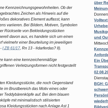
über Re
edene Kennzeichnungsgewohnheiten. Ob der
Meinun
ngebrachtes Zeichen als Hinweis auf die
Donners
loßes dekoratives Element auffasst, kann
Volltex
ens variieren. Bei Bildern, Motiven, Symbolen
Urheber
 der Rückseite von Bekleidungsstücken
Musikg
nerell davon aus, es handele sich um einen
und Ou
arf vielmehr einer Beurteilung im jeweiligen
Mittwoc
 -
I ZB 61/17
, Rn 13 - #darferdas? II).
Kennzei
Anford
ätze kann eine kennzeichenmäßige
Ein Übe
ffenen Verletzungsformen nicht festgestellt
Transpa
02.08.2
Diensta
eten Kleidungsstücke, die noch Gegenstand
BGH: G
e im Brustbereich das Motiv eines oder
schwer
eter Teddybärenköpfe auf. Bei dem blauen
Persönl
öpfe mit minimalistisch stilisierten
wiederh
rosa Kleidungsstücken nach Anlage Ast 1
Bildver