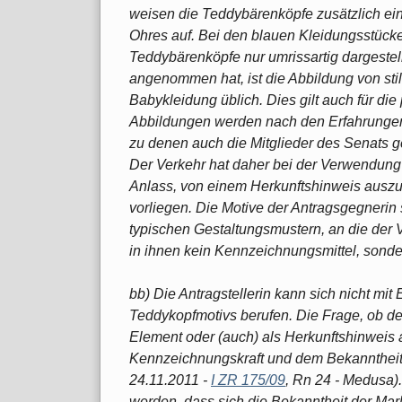
weisen die Teddybärenköpfe zusätzlich ein
Ohres auf. Bei den blauen Kleidungsstücke
Teddybärenköpfe nur umrissartig dargestell
angenommen hat, ist die Abbildung von sti
Babykleidung üblich. Dies gilt auch für die
Abbildungen werden nach den Erfahrunge
zu denen auch die Mitglieder des Senats 
Der Verkehr hat daher bei der Verwendung
Anlass, von einem Herkunftshinweis ausz
vorliegen. Die Motive der Antragsgegnerin 
typischen Gestaltungsmustern, an die der V
in ihnen kein Kennzeichnungsmittel, sonde
bb) Die Antragstellerin kann sich nicht mit 
Teddykopfmotivs berufen. Die Frage, ob der
Element oder (auch) als Herkunftshinweis a
Kennzeichnungskraft und dem Bekanntheit
24.11.2011 -
I ZR 175/09
, Rn 24 - Medusa)
werden, dass sich die Bekanntheit der Mar