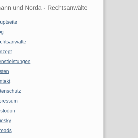
ann und Norda - Rechtsanwälte
uptseite
og
chtsanwälte
nzept
enstleistungen
sten
ntakt
tenschutz
pressum
stodon
uesky
reads