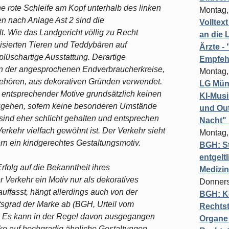
e rote Schleife am Kopf unterhalb des linken
Montag,
n nach Anlage Ast 2 sind die
Volltex
t. Wie das Landgericht völlig zu Recht
an die L
lisierten Tieren und Teddybären auf
Ärzte 
 plüschartige Ausstattung. Derartige
Empfeh
n der angesprochenen Endverbraucherkreise,
Montag,
gehören, aus dekorativen Gründen verwendet.
LG Münc
 entsprechender Motive grundsätzlich keinen
KI-Mus
ugehen, sofern keine besonderen Umstände
und Out
sind eher schlicht gehalten und entsprechen
Nacht"
erkehr vielfach gewöhnt ist. Der Verkehr sieht
Montag,
rn ein kindgerechtes Gestaltungsmotiv.
BGH: St
entgelt
Erfolg auf die Bekanntheit ihres
Medizi
 Verkehr ein Motiv nur als dekoratives
Donners
uffasst, hängt allerdings auch von der
BGH: K
sgrad der Marke ab (BGH, Urteil vom
Rechtst
. Es kann in der Regel davon ausgegangen
Organe 
ke auf hochgradig ähnliche Gestaltungen