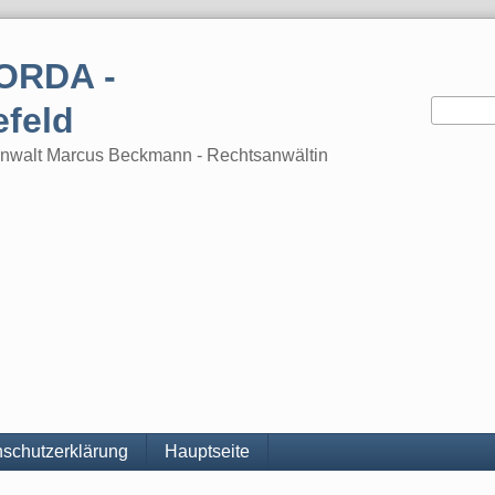
ORDA -
efeld
tsanwalt Marcus Beckmann - Rechtsanwältin
schutzerklärung
Hauptseite