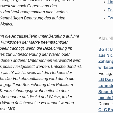
Li
soweit sie noch Gegenstand des
Fa
s den Verfügungsmarken nicht verletzt
 markenmäßigen Benutzung des auf den
Twi
Motivs.
 die Antragstellerin unter Berufung auf ihre
Aktuel
 Funktionen der Marke beeinträchtigen
beeinträchtigt, wenn die Bezeichnung im
BGH: U
es zur Unterscheidung der Waren oder
aus Nic
 denen anderer Unternehmen verwendet wird.
Zahlun
positiv festgestellt werden. Entscheidend ist,
wirksa
„auch“ als Hinweis auf die Herkunft der
Freitag
t. Die Verkehrsauffassung wird durch die
LG Darm
e angegriffene Bezeichnung dem Publikum
Lohnste
die Kennzeichnungsgewohnheiten in dem
Steuerb
besondere auf die Art und Weise, in der
beschr
en Waren üblicherweise verwendet werden
Donners
ose MO).
OLG Fra