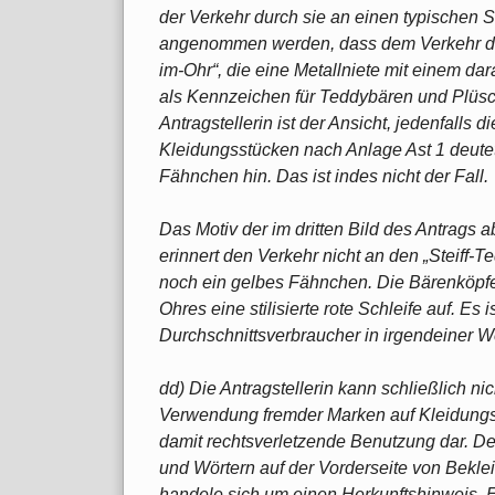
der Verkehr durch sie an einen typischen S
angenommen werden, dass dem Verkehr die 
im-Ohr“, die eine Metallniete mit einem da
als Kennzeichen für Teddybären und Plüscht
Antragstellerin ist der Ansicht, jedenfalls 
Kleidungsstücken nach Anlage Ast 1 deutet
Fähnchen hin. Das ist indes nicht der Fall.
Das Motiv der im dritten Bild des Antrags 
erinnert den Verkehr nicht an den „Steiff-T
noch ein gelbes Fähnchen. Die Bärenköpfe
Ohres eine stilisierte rote Schleife auf. Es 
Durchschnittsverbraucher in irgendeiner We
dd) Die Antragstellerin kann schließlich ni
Verwendung fremder Marken auf Kleidungss
damit rechtsverletzende Benutzung dar. De
und Wörtern auf der Vorderseite von Bekle
handele sich um einen Herkunftshinweis. E