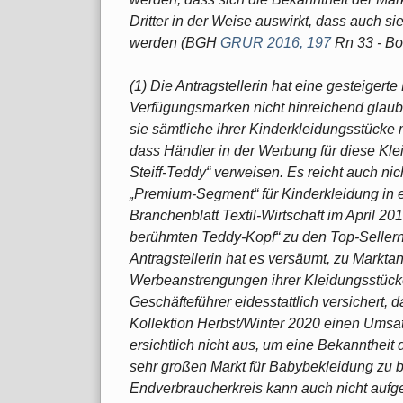
Dritter in der Weise auswirkt, dass auch 
werden (BGH
GRUR 2016, 197
Rn 33 - Bo
(1) Die Antragstellerin hat eine gesteiger
Verfügungsmarken nicht hinreichend glaubha
sie sämtliche ihrer Kinderkleidungsstück
dass Händler in der Werbung für diese Kl
Steiff-Teddy“ verweisen. Es reicht auch nich
„Premium-Segment“ für Kinderkleidung in e
Branchenblatt Textil-Wirtschaft im April 2
berühmten Teddy-Kopf“ zu den Top-Sellern
Antragstellerin hat es versäumt, zu Markt
Werbeanstrengungen ihrer Kleidungsstücke
Geschäfteführer eidesstattlich versichert,
Kollektion Herbst/Winter 2020 einen Umsatz 
ersichtlich nicht aus, um eine Bekannthei
sehr großen Markt für Babybekleidung zu
Endverbraucherkreis kann auch nicht aufg