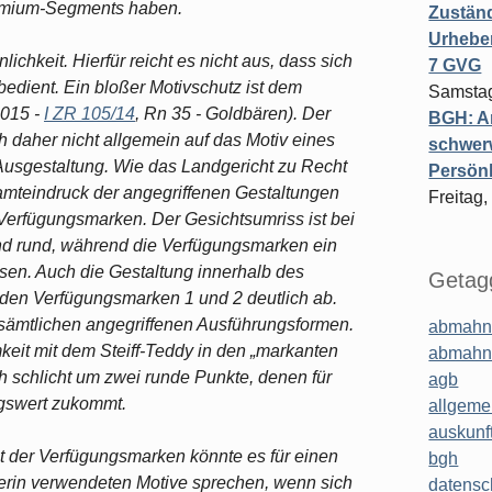
remium-Segments haben.
Zuständ
Urheber
ichkeit. Hierfür reicht es nicht aus, dass sich
7 GVG
edient. Ein bloßer Motivschutz ist dem
Samstag
2015 -
I ZR 105/14
, Rn 35 - Goldbären). Der
BGH: A
h daher nicht allgemein auf das Motiv eines
schwer
Ausgestaltung. Wie das Landgericht zu Recht
Persönl
samteindruck der angegriffenen Gestaltungen
Freitag,
erfügungsmarken. Der Gesichtsumriss ist bei
nd rund, während die Verfügungsmarken ein
isen. Auch die Gestaltung innerhalb des
Getagg
 den Verfügungsmarken 1 und 2 deutlich ab.
i sämtlichen angegriffenen Ausführungsformen.
abmahn
keit mit dem Steiff-Teddy in den „markanten
abmahn
 schlicht um zwei runde Punkte, denen für
agb
gswert zukommt.
allgeme
auskunf
t der Verfügungsmarken könnte es für einen
bgh
erin verwendeten Motive sprechen, wenn sich
datensc