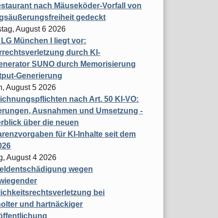
staurant nach Mäuseköder-Vorfall von
gsäußerungsfreiheit gedeckt
tag, August 6 2026
t LG München I liegt vor:
rechtsverletzung durch KI-
enerator SUNO durch Memorisierung
tput-Generierung
h, August 5 2026
chnungspflichten nach Art. 50 KI-VO:
erungen, Ausnahmen und Umsetzung -
rblick über die neuen
renzvorgaben für KI-Inhalte seit dem
026
g, August 4 2026
eldentschädigung wegen
wiegender
ichkeitsrechtsverletzung bei
olter und hartnäckiger
öffentlichung