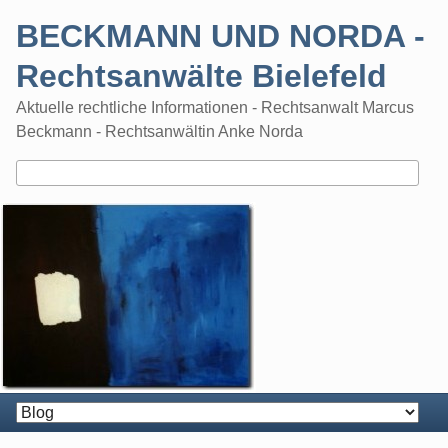
Skip
BECKMANN UND NORDA -
to
content
Rechtsanwälte Bielefeld
Aktuelle rechtliche Informationen - Rechtsanwalt Marcus
Beckmann - Rechtsanwältin Anke Norda