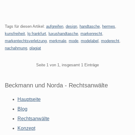
Tags für diesen Artikel:
aufgreifen
,
design
,
handtasche
,
hermes
,
kunsfreiheit
,
lg frankfurt
,
luxushandtasche
,
markenrecht
,
markentechtsverletzung
,
merkmale
,
mode
,
modelabel
,
moderecht
,
nachahmung
,
plagiat
Pagination
Seite 1 von 1, insgesamt 1 Einträge
Beckmann und Norda - Rechtsanwälte
Hauptseite
Blog
Rechtsanwälte
Konzept