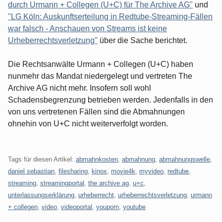
durch Urmann + Collegen (U+C) für The Archive AG"
und
"LG Köln: Auskunftserteilung in Redtube-Streaming-Fällen
war falsch - Anschauen von Streams ist keine
Urheberrechtsverletzung"
über die Sache berichtet.
Die Rechtsanwälte Urmann + Collegen (U+C) haben
nunmehr das Mandat niedergelegt und vertreten The
Archive AG nicht mehr. Insofern soll wohl
Schadensbegrenzung betrieben werden. Jedenfalls in den
von uns vertretenen Fällen sind die Abmahnungen
ohnehin von U+C nicht weiterverfolgt worden.
Tags für diesen Artikel:
abmahnkosten
,
abmahnung
,
abmahnungswelle
,
daniel sebastian
,
filesharing
,
kinox
,
movie4k
,
myvideo
,
redtube
,
streaming
,
streamingportal
,
the archive ag
,
u+c
,
unterlassungserklärung
,
urheberrecht
,
urheberrechtsverletzung
,
urmann
+ collegen
,
video
,
videoportal
,
youporn
,
youtube