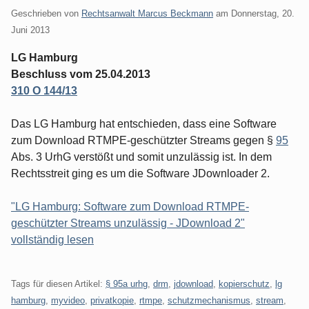
Geschrieben von
Rechtsanwalt Marcus Beckmann
am
Donnerstag, 20.
Juni 2013
LG Hamburg
Beschluss vom 25.04.2013
310 O 144/13
Das LG Hamburg hat entschieden, dass eine Software
zum Download RTMPE-geschützter Streams gegen §
95
Abs. 3 UrhG verstößt und somit unzulässig ist. In dem
Rechtsstreit ging es um die Software JDownloader 2.
"LG Hamburg: Software zum Download RTMPE-
geschützter Streams unzulässig - JDownload 2"
vollständig lesen
Tags für diesen Artikel:
§ 95a urhg
,
drm
,
jdownload
,
kopierschutz
,
lg
hamburg
,
myvideo
,
privatkopie
,
rtmpe
,
schutzmechanismus
,
stream
,