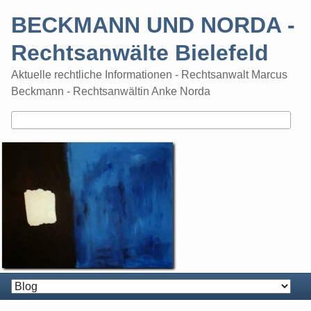
Skip
BECKMANN UND NORDA -
to
content
Rechtsanwälte Bielefeld
Aktuelle rechtliche Informationen - Rechtsanwalt Marcus
Beckmann - Rechtsanwältin Anke Norda