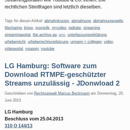
rechtlichen Streitfragen sind letztlich dieselben.
Tags für diesen Artikel:
abmahnkosten
,
abmahnung
,
abmahnungswelle
,
filesharing
,
kinox
,
movie4k
,
myvideo
,
redtube
,
streaming
,
streamingportal
,
the archive ag
,
u+c
,
unterlassungserklärung
,
urheberrecht
,
urheberrechtsverletzung
,
urmann + collegen
,
video
,
videoportal
,
youporn
,
youtube
LG Hamburg: Software zum
Download RTMPE-geschützter
Streams unzulässig - JDonwload 2
Geschrieben von
Rechtsanwalt Marcus Beckmann
am
Donnerstag, 20.
Juni 2013
LG Hamburg
Beschluss vom 25.04.2013
310 O 144/13