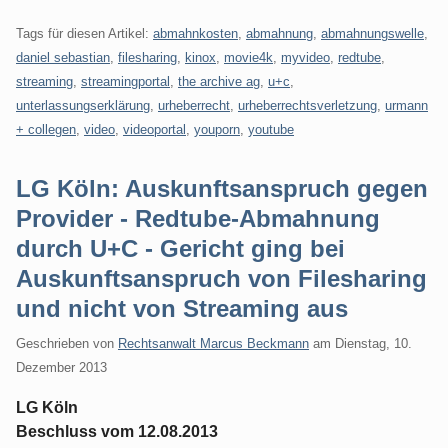
Tags für diesen Artikel:
abmahnkosten
,
abmahnung
,
abmahnungswelle
,
daniel sebastian
,
filesharing
,
kinox
,
movie4k
,
myvideo
,
redtube
,
streaming
,
streamingportal
,
the archive ag
,
u+c
,
unterlassungserklärung
,
urheberrecht
,
urheberrechtsverletzung
,
urmann
+ collegen
,
video
,
videoportal
,
youporn
,
youtube
LG Köln: Auskunftsanspruch gegen
Provider - Redtube-Abmahnung
durch U+C - Gericht ging bei
Auskunftsanspruch von Filesharing
und nicht von Streaming aus
Geschrieben von
Rechtsanwalt Marcus Beckmann
am
Dienstag, 10.
Dezember 2013
LG Köln
Beschluss vom 12.08.2013