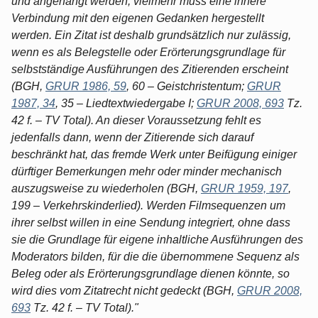
und angehängt werden; vielmehr muss eine innere
Verbindung mit den eigenen Gedanken hergestellt
werden. Ein Zitat ist deshalb grundsätzlich nur zulässig,
wenn es als Belegstelle oder Erörterungsgrundlage für
selbstständige Ausführungen des Zitierenden erscheint
(BGH,
GRUR 1986, 59
, 60 – Geistchristentum;
GRUR
1987, 34
, 35 – Liedtextwiedergabe I;
GRUR 2008, 693
Tz.
42 f. – TV Total). An dieser Voraussetzung fehlt es
jedenfalls dann, wenn der Zitierende sich darauf
beschränkt hat, das fremde Werk unter Beifügung einiger
dürftiger Bemerkungen mehr oder minder mechanisch
auszugsweise zu wiederholen (BGH,
GRUR 1959, 197
,
199 – Verkehrskinderlied). Werden Filmsequenzen um
ihrer selbst willen in eine Sendung integriert, ohne dass
sie die Grundlage für eigene inhaltliche Ausführungen des
Moderators bilden, für die die übernommene Sequenz als
Beleg oder als Erörterungsgrundlage dienen könnte, so
wird dies vom Zitatrecht nicht gedeckt (BGH,
GRUR 2008,
693
Tz. 42 f. – TV Total)."