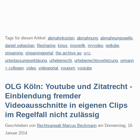
Tags für diesen Artikel:
abmahnkosten
,
abmahnung
,
abmahnungswelle
,
daniel sebastian
,
filesharing
,
kinox
,
movie4k
,
myvideo
,
redtube
,
streaming
,
streamingportal
,
the archive ag
,
u+c
,
unterlassungserklärung
,
urheberrecht
,
urheberrechtsverletzung
,
urmann
+ collegen
,
video
,
videoportal
,
youporn
,
youtube
OLG Köln: Youtube und Zitatrecht -
Einblendung fremder
Videoausschnitte in eigenen Clips
im Regelfall nicht zulässig
Geschrieben von
Rechtsanwalt Marcus Beckmann
am
Donnerstag, 16.
Januar 2014