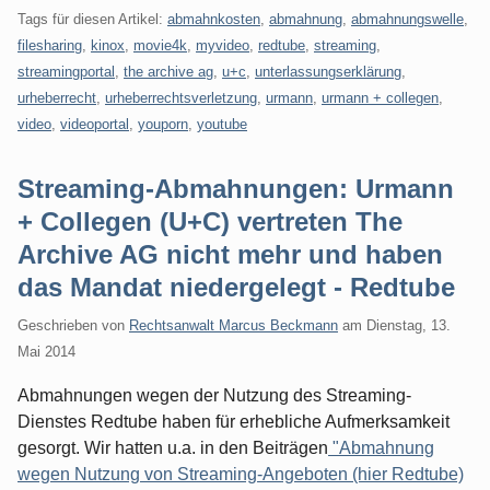
Tags für diesen Artikel:
abmahnkosten
,
abmahnung
,
abmahnungswelle
,
filesharing
,
kinox
,
movie4k
,
myvideo
,
redtube
,
streaming
,
streamingportal
,
the archive ag
,
u+c
,
unterlassungserklärung
,
urheberrecht
,
urheberrechtsverletzung
,
urmann
,
urmann + collegen
,
video
,
videoportal
,
youporn
,
youtube
Streaming-Abmahnungen: Urmann
+ Collegen (U+C) vertreten The
Archive AG nicht mehr und haben
das Mandat niedergelegt - Redtube
Geschrieben von
Rechtsanwalt Marcus Beckmann
am
Dienstag, 13.
Mai 2014
Abmahnungen wegen der Nutzung des Streaming-
Dienstes Redtube haben für erhebliche Aufmerksamkeit
gesorgt. Wir hatten u.a. in den Beiträgen
"Abmahnung
wegen Nutzung von Streaming-Angeboten (hier Redtube)