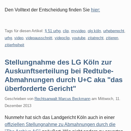
Den Volltext der Entscheidung finden Sie
hier:
Tags für diesen Artikel:
§ 51 urhg
,
clip
,
myvideo
,
olg köln
,
urheberrecht
,
urhg
,
video
,
videoausschnitt
,
videoclip
,
youtube
,
zitatrecht
,
zitieren
,
zitierfreiheit
Stellungnahme des LG Köln zur
Auskunftserteilung bei Redtube-
Abmahnungen durch U+C aka "das
überforderte Gericht"
Geschrieben von
Rechtsanwalt Marcus Beckmann
am
Mittwoch, 11.
Dezember 2013
Nunmehr hat sich das Landgericht Köln auch in einer
offiziellen Stellungnahme zu Abmahnungen durch die