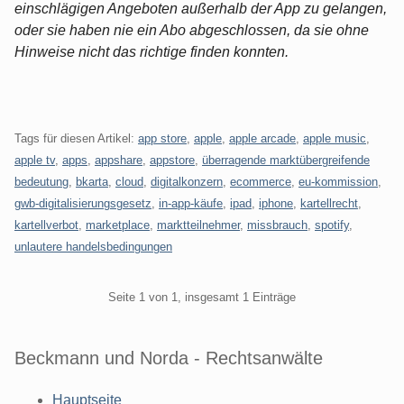
einschlägigen Angeboten außerhalb der App zu gelangen,
oder sie haben nie ein Abo abgeschlossen, da sie ohne
Hinweise nicht das richtige finden konnten.
Tags für diesen Artikel:
app store
,
apple
,
apple arcade
,
apple music
,
apple tv
,
apps
,
appshare
,
appstore
,
überragende marktübergreifende
bedeutung
,
bkarta
,
cloud
,
digitalkonzern
,
ecommerce
,
eu-kommission
,
gwb-digitalisierungsgesetz
,
in-app-käufe
,
ipad
,
iphone
,
kartellrecht
,
kartellverbot
,
marketplace
,
marktteilnehmer
,
missbrauch
,
spotify
,
unlautere handelsbedingungen
Pagination
Seite 1 von 1, insgesamt 1 Einträge
Beckmann und Norda - Rechtsanwälte
Hauptseite