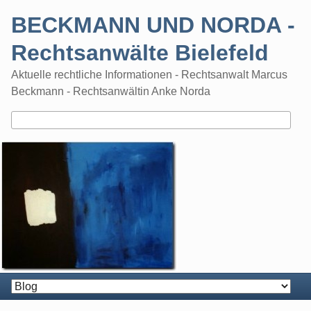
Skip
BECKMANN UND NORDA -
to
content
Rechtsanwälte Bielefeld
Aktuelle rechtliche Informationen - Rechtsanwalt Marcus
Beckmann - Rechtsanwältin Anke Norda