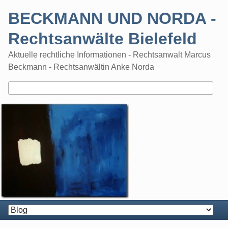
Skip
BECKMANN UND NORDA -
to
content
Rechtsanwälte Bielefeld
Aktuelle rechtliche Informationen - Rechtsanwalt Marcus
Beckmann - Rechtsanwältin Anke Norda