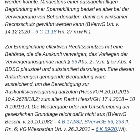
werden könnte. Mindestens einer aussagekräftigen
Begründung einer Sperrerklärung bedarf es aber bei der
Verweigerung von Behördenakten, damit ein wirksamer
Rechtsschutz gewährt werden kann (BVerwG Urt. v.
14.12.2020 –
6 C 11.18
Rn. 27 m.w.N.).
Zur Ermöglichung effektiven Rechtsschutzes hat eine
Behörde, die die Auskunft verweigert, das Vorliegen der
Verweigerungsgründe nach §
56
Abs. 2 i.V.m. §
57
Abs. 4
BDSG plausibel und substantiiert darzulegen. Eine diesen
Anforderungen genügende Begründung wäre
ausreichend, um die Berechtigung zur
Auskunftsverweigerung darzutun (HessVGH 20.10.2019 –
10 A 2678/18.Z; zum alten Recht HessVGH 17.4.2018 – 10
A 1991/17). Die Wiedergabe oder nur Umschreibung der
gesetzlichen Grundlage reicht dafür nicht aus (BVerwG
Beschl. v. 29.10.1982 –
4 B 172/82
,
BVerwGE 66, 233
ff.
Rn. 6; VG Wiesbaden Urt. v. 26.3.2021 –
6 K 59/20
.WI).