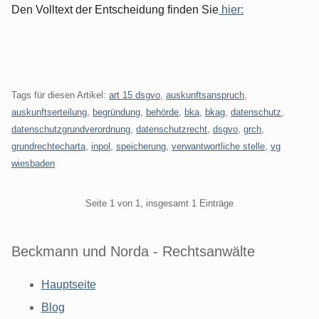
Den Volltext der Entscheidung finden Sie
hier:
Tags für diesen Artikel:
art 15 dsgvo
,
auskunftsanspruch
,
auskunftserteilung
,
begründung
,
behörde
,
bka
,
bkag
,
datenschutz
,
datenschutzgrundverordnung
,
datenschutzrecht
,
dsgvo
,
grch
,
grundrechtecharta
,
inpol
,
speicherung
,
verwantwortliche stelle
,
vg
wiesbaden
Pagination
Seite 1 von 1, insgesamt 1 Einträge
Beckmann und Norda - Rechtsanwälte
Hauptseite
Blog