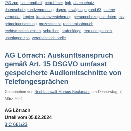
253 zpo
,
bestimmtheit
,
betroffener
,
bgh
,
datenschutz
,
datenschutzgrundverordnung
,
dsgvo
,
erwägungsgrund 63
,
interne
vermerke
,
kopien
,
krankenversicherung
,
personenbezogene daten
,
pkv
,
prämeinanpassung
,
prozessrecht
,
rechtsmissbrauch
,
rechtsmissbräuchlich
,
schreiben
,
stufenklage
,
treu und glauben
,
unterlagen zpo
,
verarbeiteinde stelle
AG Lörrach: Auskunftsanspruch
gemäß Art. 15 DSGVO umfasst
gespeicherte Audiomitschnitte von
Telefongesprächen
Geschrieben von
Rechtsanwalt Marcus Beckmann
am
Donnerstag, 7.
März 2024
AG Lörrach
Urteil vom 05.02.2024
3 C 661/23