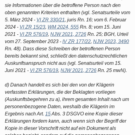
sie Informationen über die betroffene Person nach den
oben genannten Kriterien enthalten (vgl. Senatsurteile vom
5. März 2024 -
VI ZR 330/21
, juris Rn. 16; vom 6. Februar
2024 -
VI ZR 15/23
,
WM 2024, 555
Rn. 8; vom 15. Juni
2021 -
VI ZR 576/19
,
NJW 2021, 2726
Rn. 25; BGH, Urteil
vom 27. September 2023 -
IV ZR 177/22
,
NJW 2023, 3490
Rn. 48). Dass diese Schreiben der betroffenen Person
bereits bekannt sind, schließt den datenschutzrechtlichen
Auskunftsanspruch nicht aus (vgl. Senatsurteil vom 15.
Juni 2021 -
VI ZR 576/19
,
NJW 2021, 2726
Rn. 25 mwN).
d) Danach handelt es sich bei den von der Klägerin
verfassten Erklärungen, die der Beklagten vorliegen
(Auskunftsbegehren zu a), ihrem gesamten Inhalt nach um
personenbezogene Daten, weshalb die Klägerin im
Ergebnis nach Art.
15
Abs. 3 DSGVO eine Kopie dieser
Erklärungen fordern kann, auch wenn sich der Begriff der
Kopie in dieser Vorschrift nicht auf ein Dokument als