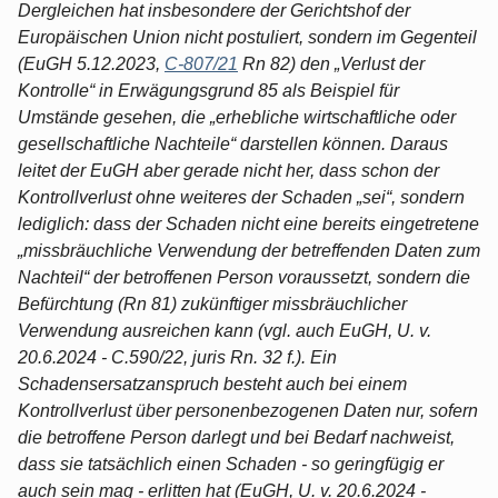
Dergleichen hat insbesondere der Gerichtshof der
Europäischen Union nicht postuliert, sondern im Gegenteil
(EuGH 5.12.2023,
C-807/21
Rn 82) den „Verlust der
Kontrolle“ in Erwägungsgrund 85 als Beispiel für
Umstände gesehen, die „erhebliche wirtschaftliche oder
gesellschaftliche Nachteile“ darstellen können. Daraus
leitet der EuGH aber gerade nicht her, dass schon der
Kontrollverlust ohne weiteres der Schaden „sei“, sondern
lediglich: dass der Schaden nicht eine bereits eingetretene
„missbräuchliche Verwendung der betreffenden Daten zum
Nachteil“ der betroffenen Person voraussetzt, sondern die
Befürchtung (Rn 81) zukünftiger missbräuchlicher
Verwendung ausreichen kann (vgl. auch EuGH, U. v.
20.6.2024 - C.590/22, juris Rn. 32 f.). Ein
Schadensersatzanspruch besteht auch bei einem
Kontrollverlust über personenbezogenen Daten nur, sofern
die betroffene Person darlegt und bei Bedarf nachweist,
dass sie tatsächlich einen Schaden - so geringfügig er
auch sein mag - erlitten hat (EuGH, U. v. 20.6.2024 -