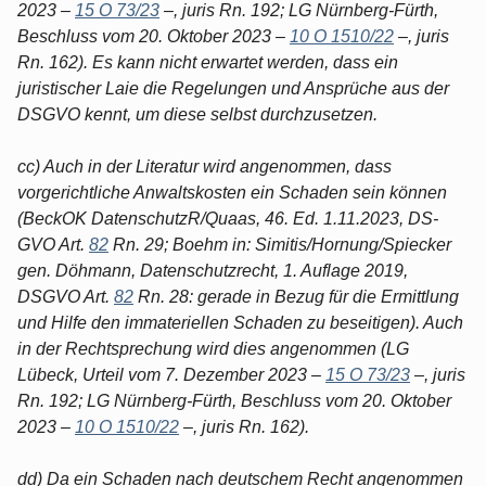
2023 –
15 O 73/23
–, juris Rn. 192; LG Nürnberg-Fürth,
Beschluss vom 20. Oktober 2023 –
10 O 1510/22
–, juris
Rn. 162). Es kann nicht erwartet werden, dass ein
juristischer Laie die Regelungen und Ansprüche aus der
DSGVO kennt, um diese selbst durchzusetzen.
cc) Auch in der Literatur wird angenommen, dass
vorgerichtliche Anwaltskosten ein Schaden sein können
(BeckOK DatenschutzR/Quaas, 46. Ed. 1.11.2023, DS-
GVO Art.
82
Rn. 29; Boehm in: Simitis/Hornung/Spiecker
gen. Döhmann, Datenschutzrecht, 1. Auflage 2019,
DSGVO Art.
82
Rn. 28: gerade in Bezug für die Ermittlung
und Hilfe den immateriellen Schaden zu beseitigen). Auch
in der Rechtsprechung wird dies angenommen (LG
Lübeck, Urteil vom 7. Dezember 2023 –
15 O 73/23
–, juris
Rn. 192; LG Nürnberg-Fürth, Beschluss vom 20. Oktober
2023 –
10 O 1510/22
–, juris Rn. 162).
dd) Da ein Schaden nach deutschem Recht angenommen