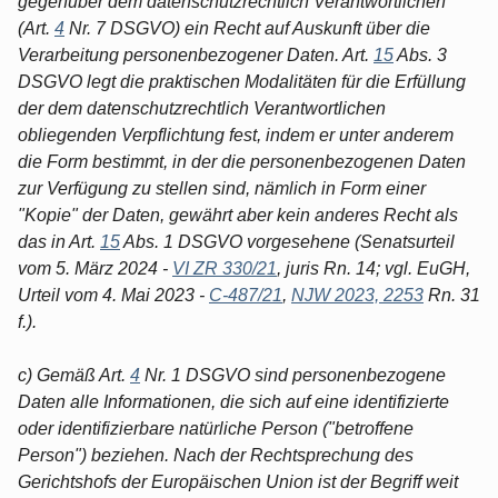
gegenüber dem datenschutzrechtlich Verantwortlichen
(Art.
4
Nr. 7 DSGVO) ein Recht auf Auskunft über die
Verarbeitung personenbezogener Daten. Art.
15
Abs. 3
DSGVO legt die praktischen Modalitäten für die Erfüllung
der dem datenschutzrechtlich Verantwortlichen
obliegenden Verpflichtung fest, indem er unter anderem
die Form bestimmt, in der die personenbezogenen Daten
zur Verfügung zu stellen sind, nämlich in Form einer
"Kopie" der Daten, gewährt aber kein anderes Recht als
das in Art.
15
Abs. 1 DSGVO vorgesehene (Senatsurteil
vom 5. März 2024 -
VI ZR 330/21
, juris Rn. 14; vgl. EuGH,
Urteil vom 4. Mai 2023 -
C-487/21
,
NJW 2023, 2253
Rn. 31
f.).
c) Gemäß Art.
4
Nr. 1 DSGVO sind personenbezogene
Daten alle Informationen, die sich auf eine identifizierte
oder identifizierbare natürliche Person ("betroffene
Person") beziehen. Nach der Rechtsprechung des
Gerichtshofs der Europäischen Union ist der Begriff weit