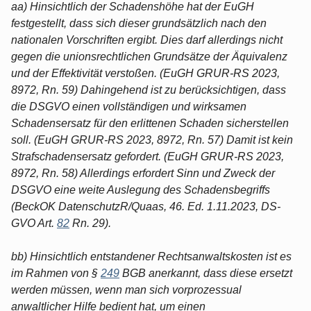
aa) Hinsichtlich der Schadenshöhe hat der EuGH
festgestellt, dass sich dieser grundsätzlich nach den
nationalen Vorschriften ergibt. Dies darf allerdings nicht
gegen die unionsrechtlichen Grundsätze der Äquivalenz
und der Effektivität verstoßen. (EuGH GRUR-RS 2023,
8972, Rn. 59) Dahingehend ist zu berücksichtigen, dass
die DSGVO einen vollständigen und wirksamen
Schadensersatz für den erlittenen Schaden sicherstellen
soll. (EuGH GRUR-RS 2023, 8972, Rn. 57) Damit ist kein
Strafschadensersatz gefordert. (EuGH GRUR-RS 2023,
8972, Rn. 58) Allerdings erfordert Sinn und Zweck der
DSGVO eine weite Auslegung des Schadensbegriffs
(BeckOK DatenschutzR/Quaas, 46. Ed. 1.11.2023, DS-
GVO Art.
82
Rn. 29).
bb) Hinsichtlich entstandener Rechtsanwaltskosten ist es
im Rahmen von §
249
BGB anerkannt, dass diese ersetzt
werden müssen, wenn man sich vorprozessual
anwaltlicher Hilfe bedient hat, um einen