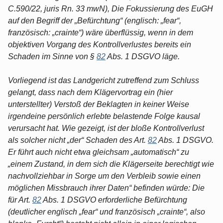
C.590/22, juris Rn. 33 mwN), Die Fokussierung des EuGH
auf den Begriff der „Befürchtung“ (englisch: „fear“,
französisch: „crainte“) wäre überflüssig, wenn in dem
objektiven Vorgang des Kontrollverlustes bereits ein
Schaden im Sinne von §
82
Abs. 1 DSGVO läge.
Vorliegend ist das Landgericht zutreffend zum Schluss
gelangt, dass nach dem Klägervortrag ein (hier
unterstellter) Verstoß der Beklagten in keiner Weise
irgendeine persönlich erlebte belastende Folge kausal
verursacht hat. Wie gezeigt, ist der bloße Kontrollverlust
als solcher nicht „der“ Schaden des Art.
82
Abs. 1 DSGVO.
Er führt auch nicht etwa gleichsam „automatisch“ zu
„einem Zustand, in dem sich die Klägerseite berechtigt wie
nachvollziehbar in Sorge um den Verbleib sowie einen
möglichen Missbrauch ihrer Daten“ befinden würde: Die
für Art.
82
Abs. 1 DSGVO erforderliche Befürchtung
(deutlicher englisch „fear“ und französisch „crainte“, also