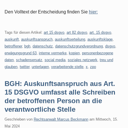
Den Volltext der Entscheidung finden Sie
hier:
Tags für diesen Artikel:
art 15 dsgvo
,
art 82 dsgvo
,
art. 15 dsgvo
,
auskunft
,
auskunftsanspruch
,
auskunftserteilung
,
auskunftsklage
,
betroffener
,
bgh
,
datenschutz
,
datenschutzgrundverordnung
,
dsgvo
,
erwägungsgrund 63
,
interne vermerke
,
kopien
,
personenbezogene
daten
,
schadensersatz
,
social media
,
soziales netzwerk
,
treu und
glauben
,
twitter
,
unterlagen
,
verarbeitende stelle
,
x
,
zpo
BGH: Auskunftsanspruch aus Art.
15 DSGVO umfasst alle Schreiben
der betroffenen Person an die
verantwortliche Stelle
Geschrieben von
Rechtsanwalt Marcus Beckmann
am
Mittwoch, 15.
Mai 2024