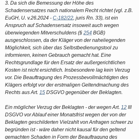
3. Da sich die Bemessung der Höhe des
Schadensersatzes nach nationalem Recht richtet (vgl. z.B.
EuGH, U. v.26.2024 -
C-182/22
, juris Rn. 33), ist ein
Anspruch auf Schadensersatz insoweit auch wegen
überwiegenden Mitverschuldens (§
254
BGB)
ausgeschlossen, da der Kläger von der naheliegenden
Möglichkeit, sich über das Selbstbedienungstool zu
informieren, keinen Gebrauch gemacht hat. Eine
Rechtsgrundlage für den Ersatz der außergerichtlichen
Kosten ist nicht ersichtlich. Insbesondere lag kein Verzug
vor. Die Beauftragung des Prozessbevollmächtigten des
Klägers erfolgt vor der erstmaligen Geltendmachung des
Rechts aus Art.
15
DSGVO gegenüber der Beklagten.
Ein möglicher Verzug der Beklagten - der wegen Art.
12
III
DSGVO vor Ablauf einer Monatsfrist wegen der von der
Beklagten geschilderten Vielzahlt von Anfragen schwer zu
begründen ist - wäre daher nicht kausal für den geltend
gemachten Schaden in Form der Beauftragung des