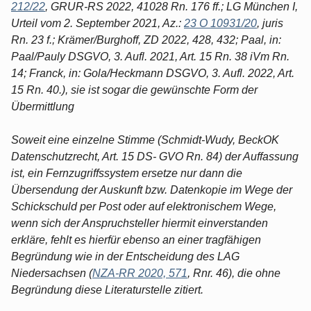
212/22
, GRUR-RS 2022, 41028 Rn. 176 ff.; LG München I,
Urteil vom 2. September 2021, Az.:
23 O 10931/20
, juris
Rn. 23 f.; Krämer/Burghoff, ZD 2022, 428, 432; Paal, in:
Paal/Pauly DSGVO, 3. Aufl. 2021, Art. 15 Rn. 38 iVm Rn.
14; Franck, in: Gola/Heckmann DSGVO, 3. Aufl. 2022, Art.
15 Rn. 40.), sie ist sogar die gewünschte Form der
Übermittlung
Soweit eine einzelne Stimme (Schmidt-Wudy, BeckOK
Datenschutzrecht, Art. 15 DS- GVO Rn. 84) der Auffassung
ist, ein Fernzugriffssystem ersetze nur dann die
Übersendung der Auskunft bzw. Datenkopie im Wege der
Schickschuld per Post oder auf elektronischem Wege,
wenn sich der Anspruchsteller hiermit einverstanden
erkläre, fehlt es hierfür ebenso an einer tragfähigen
Begründung wie in der Entscheidung des LAG
Niedersachsen (
NZA-RR 2020, 571
, Rnr. 46), die ohne
Begründung diese Literaturstelle zitiert.