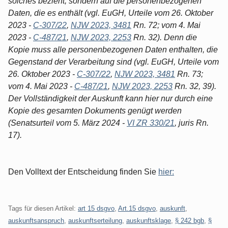
solches bezieht, sondern auf die personenbezogenen
Daten, die es enthält (vgl. EuGH, Urteile vom 26. Oktober
2023 -
C-307/22
,
NJW 2023, 3481
Rn. 72; vom 4. Mai
2023 -
C-487/21
,
NJW 2023, 2253
Rn. 32). Denn die
Kopie muss alle personenbezogenen Daten enthalten, die
Gegenstand der Verarbeitung sind (vgl. EuGH, Urteile vom
26. Oktober 2023 -
C-307/22
,
NJW 2023, 3481
Rn. 73;
vom 4. Mai 2023 -
C-487/21
,
NJW 2023, 2253
Rn. 32, 39).
Der Vollständigkeit der Auskunft kann hier nur durch eine
Kopie des gesamten Dokuments genügt werden
(Senatsurteil vom 5. März 2024 -
VI ZR 330/21
, juris Rn.
17).
Den Volltext der Entscheidung finden Sie
hier:
Tags für diesen Artikel:
art 15 dsgvo
,
Art.15 dsgvo
,
auskunft
,
auskunftsanspruch
,
auskunftserteilung
,
auskunftsklage
,
§ 242 bgb
,
§