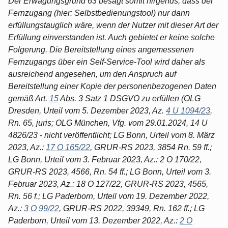
Der Erwägungsgrund 63 besagt somit nirgends, dass der
Fernzugang (hier: Selbstbedienungstool) nur dann
erfüllungstauglich wäre, wenn der Nutzer mit dieser Art der
Erfüllung einverstanden ist. Auch gebietet er keine solche
Folgerung. Die Bereitstellung eines angemessenen
Fernzugangs über ein Self-Service-Tool wird daher als
ausreichend angesehen, um den Anspruch auf
Bereitstellung einer Kopie der personenbezogenen Daten
gemäß Art.
15
Abs. 3 Satz 1 DSGVO zu erfüllen (OLG
Dresden, Urteil vom 5. Dezember 2023, Az.
4 U 1094/23
,
Rn. 65, juris; OLG München, Vfg. vom 29.01.2024, 14 U
4826/23 - nicht veröffentlicht; LG Bonn, Urteil vom 8. März
2023, Az.:
17 O 165/22
, GRUR-RS 2023, 3854 Rn. 59 ff.;
LG Bonn, Urteil vom 3. Februar 2023, Az.: 2 O 170/22,
GRUR-RS 2023, 4566, Rn. 54 ff.; LG Bonn, Urteil vom 3.
Februar 2023, Az.: 18 O 127/22, GRUR-RS 2023, 4565,
Rn. 56 f.; LG Paderborn, Urteil vom 19. Dezember 2022,
Az.:
3 O 99/22
, GRUR-RS 2022, 39349, Rn. 162 ff.; LG
Paderborn, Urteil vom 13. Dezember 2022, Az.:
2 O