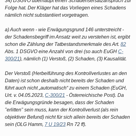
34) DSGVO überhaupt einen Schadensersatzanspruch zur
Folge hat. Der Kläger hat das Vorliegen eines Schadens
nämlich nicht substantiiert vorgetragen.
a) Auch wenn - wie Erwägungsgrund 146 unterstreicht -
der Schadensbegriff im Ansatz weit zu verstehen ist, ergibt
schon die Zählung der Tatbestandsmerkmale des Art.
82
Abs. 1 DSGVO eine Anzahl von drei (so auch EuGH
C-
300/21
), nämlich (1) Verstoß, (2) Schaden, (3) Kausalität.
Der Verstoß (Herbeiführung des Kontrollverlustes an den
Daten) ist schon deshalb nicht bereits der Schaden und
führt auch nicht „automatisch“ zu einem Schaden (EuGH,
Urt. v. 04.05.2023,
C-300/21
- Österreichische Post). Da
die Erwägungsgründe besagen, dass der Schaden
"erlitten" sein muss, kann der Kontrollverlust (als rein
objektiver Befund) nicht für sich allein bereits der Schaden
sein (OLG Hamm,
7 U 19/23
Rn 72 ff).