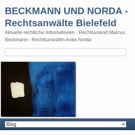
Skip
BECKMANN UND NORDA -
to
content
Rechtsanwälte Bielefeld
Aktuelle rechtliche Informationen - Rechtsanwalt Marcus
Beckmann - Rechtsanwältin Anke Norda