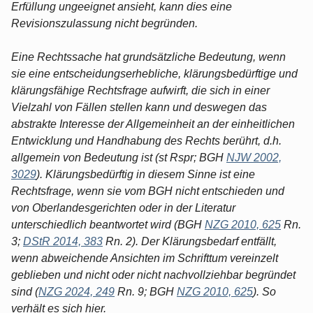
Erfüllung ungeeignet ansieht, kann dies eine
Revisionszulassung nicht begründen.
Eine Rechtssache hat grundsätzliche Bedeutung, wenn
sie eine entscheidungserhebliche, klärungsbedürftige und
klärungsfähige Rechtsfrage aufwirft, die sich in einer
Vielzahl von Fällen stellen kann und deswegen das
abstrakte Interesse der Allgemeinheit an der einheitlichen
Entwicklung und Handhabung des Rechts berührt, d.h.
allgemein von Bedeutung ist (st Rspr; BGH
NJW 2002,
3029
). Klärungsbedürftig in diesem Sinne ist eine
Rechtsfrage, wenn sie vom BGH nicht entschieden und
von Oberlandesgerichten oder in der Literatur
unterschiedlich beantwortet wird (BGH
NZG 2010, 625
Rn.
3;
DStR 2014, 383
Rn. 2). Der Klärungsbedarf entfällt,
wenn abweichende Ansichten im Schrifttum vereinzelt
geblieben und nicht oder nicht nachvollziehbar begründet
sind (
NZG 2024, 249
Rn. 9; BGH
NZG 2010, 625
). So
verhält es sich hier.