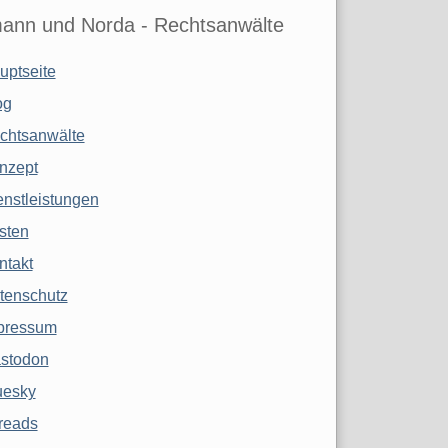
ann und Norda - Rechtsanwälte
uptseite
og
chtsanwälte
nzept
enstleistungen
sten
ntakt
tenschutz
pressum
stodon
uesky
reads