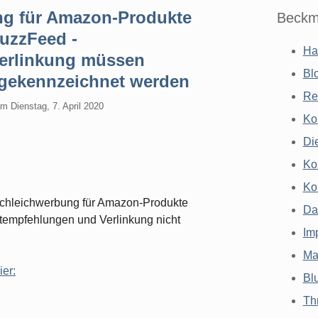
ng für Amazon-Produkte
Beckm
uzzFeed -
Ha
erlinkung müssen
Bl
 gekennzeichnet werden
Re
am
Dienstag, 7. April 2020
Ko
Di
Ko
Ko
Schleichwerbung für Amazon-Produkte
Da
uktempfehlungen und Verlinkung nicht
Im
Ma
ier:
Bl
Th