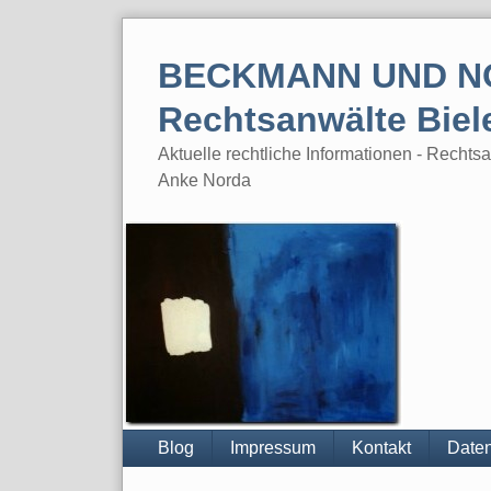
Skip
to
BECKMANN UND N
content
Rechtsanwälte Biel
Aktuelle rechtliche Informationen - Rech
Anke Norda
Blog
Impressum
Kontakt
Daten