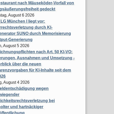
staurant nach Mäuseköder-Vorfall von
gsäußerungsfreiheit gedeckt
tag, August 6 2026
t LG München I liegt vor:
rechtsverletzung durch KI-
enerator SUNO durch Memorisierung
tput-Generierung
h, August 5 2026
chnungspflichten nach Art. 50 KI-VO:
erungen, Ausnahmen und Umsetzung -
rblick über die neuen
renzvorgaben für KI-Inhalte seit dem
026
g, August 4 2026
eldentschädigung wegen
wiegender
ichkeitsrechtsverletzung bei
olter und hartnäckiger
öffentlichung