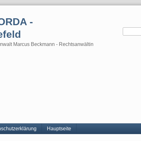
ORDA -
efeld
tsanwalt Marcus Beckmann - Rechtsanwältin
schutzerklärung
Hauptseite