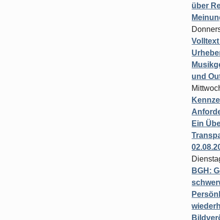
über Re
Meinun
Donners
Volltex
Urheber
Musikg
und Ou
Mittwoc
Kennzei
Anford
Ein Übe
Transpa
02.08.2
Diensta
BGH: G
schwer
Persönl
wiederh
Bildver