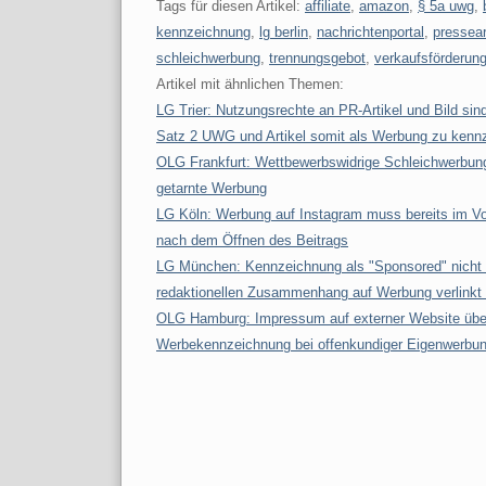
Tags für diesen Artikel:
affiliate
,
amazon
,
§ 5a uwg
,
kennzeichnung
,
lg berlin
,
nachrichtenportal
,
pressear
schleichwerbung
,
trennungsgebot
,
verkaufsförderun
Artikel mit ähnlichen Themen:
LG Trier: Nutzungsrechte an PR-Artikel und Bild sin
Satz 2 UWG und Artikel somit als Werbung zu kenn
OLG Frankfurt: Wettbewerbswidrige Schleichwerbung
getarnte Werbung
LG Köln: Werbung auf Instagram muss bereits im Vor
nach dem Öffnen des Beitrags
LG München: Kennzeichnung als "Sponsored" nicht a
redaktionellen Zusammenhang auf Werbung verlinkt 
OLG Hamburg: Impressum auf externer Website über
Werbekennzeichnung bei offenkundiger Eigenwerbung