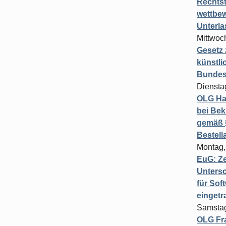
Rechts
wettbew
Unterl
Mittwoch
Gesetz
künstli
Bundesg
Diensta
OLG Ha
bei Bek
gemäß §
Bestel
Montag,
EuG: Z
Untersc
für Sof
einget
Samstag
OLG Fra