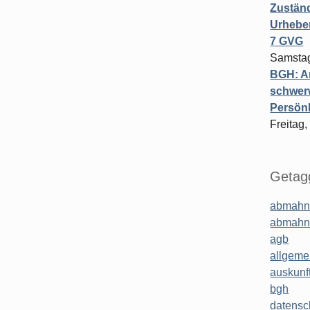
Zuständ
Urheber
7 GVG
Samstag
BGH: A
schwer
Persönl
Freitag,
Getagg
abmahn
abmahn
agb
allgeme
auskunf
bgh
datensc