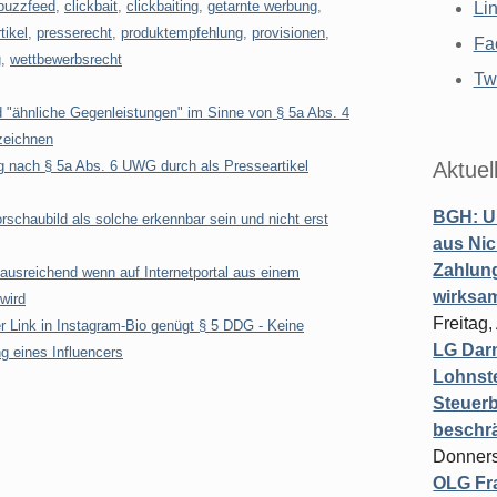
buzzfeed
,
clickbait
,
clickbaiting
,
getarnte werbung
,
Li
tikel
,
presserecht
,
produktempfehlung
,
provisionen
,
Fa
g
,
wettbewerbsrecht
Twi
d "ähnliche Gegenleistungen" im Sinne von § 5a Abs. 4
zeichnen
 nach § 5a Abs. 6 UWG durch als Presseartikel
Aktuel
BGH: U
schaubild als solche erkennbar sein und nicht erst
aus Nic
Zahlun
usreichend wenn auf Internetportal aus einem
wirksa
wird
Freitag
 Link in Instagram-Bio genügt § 5 DDG - Keine
LG Darm
 eines Influencers
Lohnste
Steuerb
beschr
Donners
OLG Fra