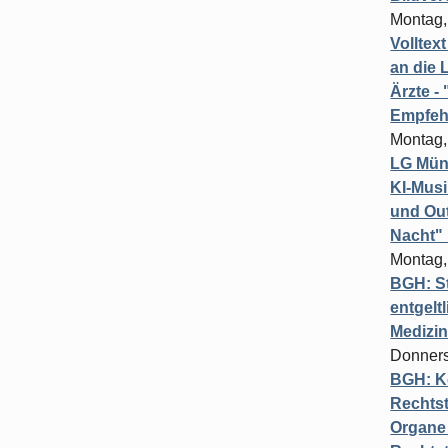
Montag,
Volltex
an die L
Ärzte 
Empfeh
Montag,
LG Münc
KI-Mus
und Out
Nacht"
Montag,
BGH: St
entgelt
Medizi
Donners
BGH: K
Rechtst
Organe 