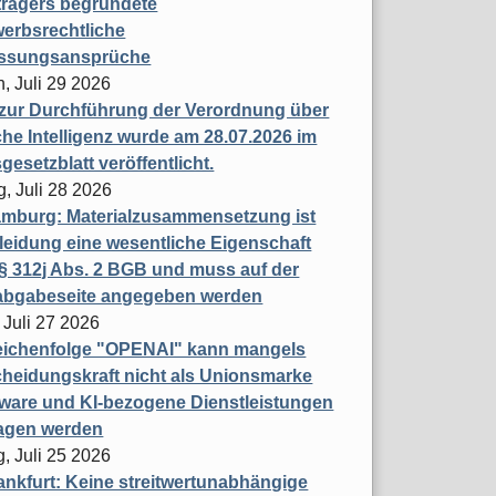
trägers begründete
erbsrechtliche
assungsansprüche
, Juli 29 2026
 zur Durchführung der Verordnung über
che Intelligenz wurde am 28.07.2026 im
esetzblatt veröffentlicht.
g, Juli 28 2026
mburg: Materialzusammensetzung ist
leidung eine wesentliche Eigenschaft
 312j Abs. 2 BGB und muss auf der
labgabeseite angegeben werden
 Juli 27 2026
eichenfolge "OPENAI" kann mangels
heidungskraft nicht als Unionsmarke
tware und KI-bezogene Dienstleistungen
ragen werden
, Juli 25 2026
nkfurt: Keine streitwertunabhängige