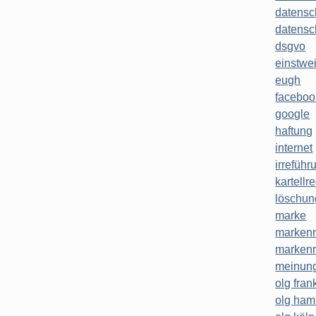
datensc
datensc
dsgvo
einstwe
eugh
faceboo
google
haftung
internet
irreführ
kartellr
löschun
marke
markenr
markenr
meinung
olg frank
olg ha