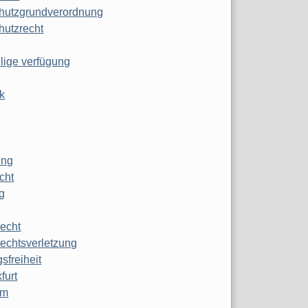
hutzgrundverordnung
hutzrecht
ilige verfügung
k
ung
echt
g
echt
echtsverletzung
sfreiheit
furt
mm