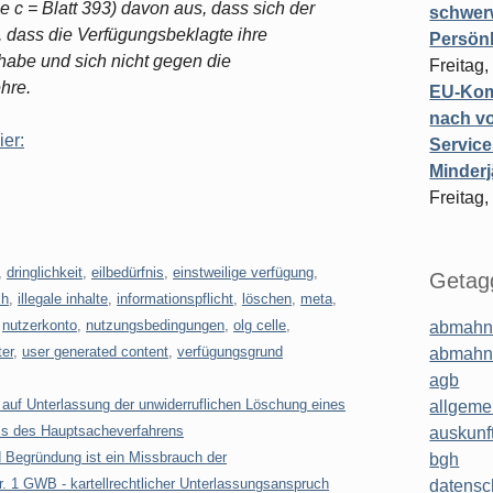
 c = Blatt 393) davon aus, dass sich der
schwer
, dass die Verfügungsbeklagte ihre
Persönl
habe und sich nicht gegen die
Freitag,
hre.
EU-Komm
nach vo
ier:
Service
Minderj
Freitag,
,
dringlichkeit
,
eilbedürfnis
,
einstweilige verfügung
,
Getagg
ch
,
illegale inhalte
,
informationspflicht
,
löschen
,
meta
,
,
nutzerkonto
,
nutzungsbedingungen
,
olg celle
,
abmahn
ter
,
user generated content
,
verfügungsgrund
abmahn
agb
auf Unterlassung der unwiderruflichen Löschung eines
allgeme
uss des Hauptsacheverfahrens
auskunf
 Begründung ist ein Missbrauch der
bgh
. 1 GWB - kartellrechtlicher Unterlassungsanspruch
datensc