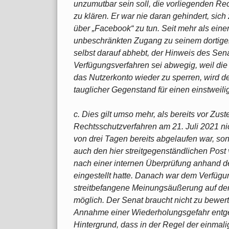
unzumutbar sein soll, die vorliegenden R
zu klären. Er war nie daran gehindert, sich
über „Facebook“ zu tun. Seit mehr als ein
unbeschränkten Zugang zu seinem dortige
selbst darauf abhebt, der Hinweis des Sena
Verfügungsverfahren sei abwegig, weil die
das Nutzerkonto wieder zu sperren, wird d
tauglicher Gegenstand für einen einstweili
c. Dies gilt umso mehr, als bereits vor Zust
Rechtsschutzverfahren am 21. Juli 2021 n
von drei Tagen bereits abgelaufen war, so
auch den hier streitgegenständlichen Post
nach einer internen Überprüfung anhand d
eingestellt hatte. Danach war dem Verfügu
streitbefangene Meinungsäußerung auf der
möglich. Der Senat braucht nicht zu bewert
Annahme einer Wiederholungsgefahr entgeg
Hintergrund, dass in der Regel der einmali