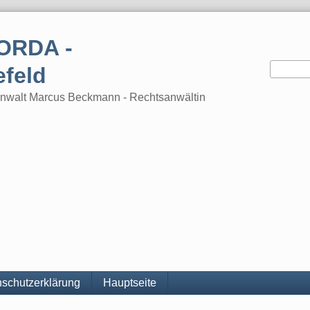
ORDA -
efeld
tsanwalt Marcus Beckmann - Rechtsanwältin
schutzerklärung
Hauptseite