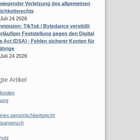
wiegender Verletzung des allgemeinen
ichkeitsrechts
 Juli 24 2026
ission: TikTok / Bytedance verstößt
rläufiger Feststellung gegen den Digital
s Act (DSA) - Fehlen sicherer Konten für
ährige
 Juli 24 2026
te Artikel
kosten
ung
ines persönlichkeitsrecht
tsanspruch
hutz