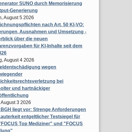
enerator SUNO durch Memorisierung
tput-Generierung
h, August 5 2026
chnungspflichten nach Art. 50 KI-VO:
erungen, Ausnahmen und Umsetzung -
rblick über die neuen
renzvorgaben für KI-Inhalte seit dem
026
g, August 4 2026
eldentschädigung wegen
wiegender
ichkeitsrechtsverletzung bei
olter und hartnäckiger
öffentlichung
 August 3 2026
t BGH liegt vor: Strenge Anforderungen
auterkeit entgeltlicher Testsiegel für
- "FOCUS Top Mediziner" und "FOCUS
lung"