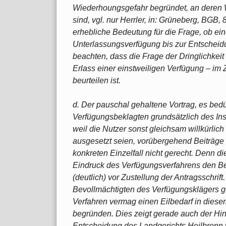
Wiederhoungsgefahr begründet, an deren 
sind, vgl. nur Herrler, in: Grüneberg, BGB, 
erhebliche Bedeutung für die Frage, ob ein
Unterlassungsverfügung bis zur Entscheidu
beachten, dass die Frage der Dringlichkei
Erlass einer einstweiligen Verfügung – im
beurteilen ist.
d. Der pauschal gehaltene Vortrag, es bed
Verfügungsbeklagten grundsätzlich des Ins
weil die Nutzer sonst gleichsam willkürli
ausgesetzt seien, vorübergehend Beiträge
konkreten Einzelfall nicht gerecht. Denn d
Eindruck des Verfügungsverfahrens den Beit
(deutlich) vor Zustellung der Antragsschrif
Bevollmächtigten des Verfügungsklägers g
Verfahren vermag einen Eilbedarf in diesem
begründen. Dies zeigt gerade auch der Hi
Entscheidung des Landgerichts Heilbronn