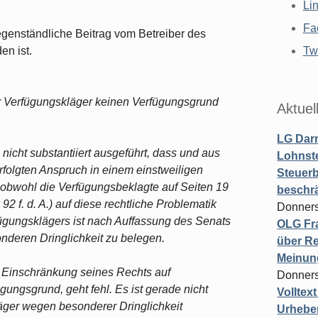
Li
Fa
gegenständliche Beitrag vom Betreiber des
en ist.
Twi
 Verfügungskläger keinen Verfügungsgrund
Aktuel
LG Darm
 nicht substantiiert ausgeführt, dass und aus
Lohnste
folgten Anspruch in einem einstweiligen
Steuerb
 obwohl die Verfügungsbeklagte auf Seiten 19
beschr
 92 f. d. A.) auf diese rechtliche Problematik
Donners
ügungsklägers ist nach Auffassung des Senats
OLG Fra
onderen Dringlichkeit zu belegen.
über Re
Meinun
e Einschränkung seines Rechts auf
Donners
ngsgrund, geht fehl. Es ist gerade nicht
Volltex
läger wegen besonderer Dringlichkeit
Urheber