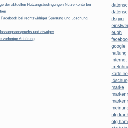
ge der aktuellen Nutzungsbedingungen Nutzerkonto bei
datensc
chen
datensc
 Facebook bei rechtswidriger Sperrung und Löschung
dsgvo
einstwe
lassungsanspruchs und etwaiger
eugh
e vorherige Anhörung
faceboo
google
haftung
internet
irreführ
kartellr
löschun
marke
markenr
markenr
meinung
olg frank
olg ha