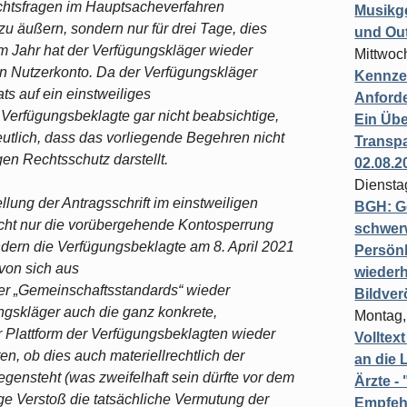
echtsfragen im Hauptsacheverfahren
Musikg
 zu äußern, sondern nur für drei Tage, dies
und Ou
em Jahr hat der Verfügungskläger wieder
Mittwoc
n Nutzerkonto. Da der Verfügungskläger
Kennzei
ts auf ein einstweiliges
Anford
 Verfügungsbeklagte gar nicht beabsichtige,
Ein Übe
eutlich, dass das vorliegende Begehren nicht
Transpa
gen Rechtsschutz darstellt.
02.08.2
Diensta
ellung der Antragsschrift im einstweiligen
BGH: G
icht nur die vorübergehende Kontosperrung
schwer
ndern die Verfügungsbeklagte am 8. April 2021
Persönl
 von sich aus
wiederh
er „Gemeinschaftsstandards“ wieder
Bildver
ngskläger auch die ganz konkrete,
Montag,
 Plattform der Verfügungsbeklagten wieder
Volltex
en, ob dies auch materiellrechtlich der
an die L
ensteht (was zweifelhaft sein dürfte vor dem
Ärzte 
ge Verstoß die tatsächliche Vermutung der
Empfeh