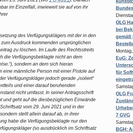
künstli
ar im Einzelfall, inwieweit sie auf von ihr
Bundesg
hrer
Diensta
OLG Ha
bei Bek
ersetzung des Verfügungsklägers mit der in den
gemäß §
lar zum Ausdruck kommenden ursprünglichen
Bestel
itrag zu löschen. Im Laufe des Rechtsstreits
Montag,
ich die Verfügungsbeklagte nicht an dem
EuG: Z
 else.“), sondern an dem sich hieran
Untersc
m eine männliche Person mit einer Pistole auf
für Sof
der Verfügungskläger jedoch gerade „isoliert“
einget
xtteils und einer darauf beruhenden
Samstag
stand nicht umfasst. In seiner Antragsschrift
OLG Fra
ht und geht auf die diesbezüglichen Einwände
Zuständ
Schriftsatz vom 29. Juni 2021 und in der
Urheber
ondern stellt allein darauf ab, in ihrer
7 GVG
hung habe die Verfügungsbeklagte nur den
Samstag
erfügungskläger (so ausdrücklich im Schriftsatz
BGH: A