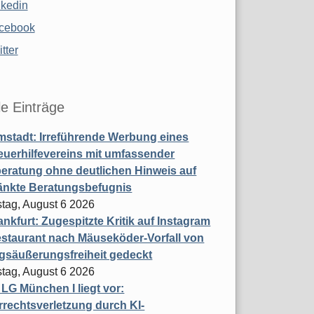
nkedin
cebook
tter
le Einträge
stadt: Irreführende Werbung eines
uerhilfevereins mit umfassender
eratung ohne deutlichen Hinweis auf
änkte Beratungsbefugnis
tag, August 6 2026
nkfurt: Zugespitzte Kritik auf Instagram
staurant nach Mäuseköder-Vorfall von
gsäußerungsfreiheit gedeckt
tag, August 6 2026
t LG München I liegt vor:
rechtsverletzung durch KI-