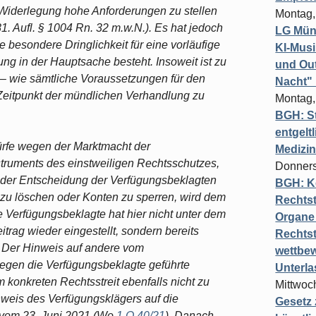
Widerlegung hohe Anforderungen zu stellen
Montag,
81. Aufl. § 1004 Rn. 32 m.w.N.). Es hat jedoch
LG Münc
e besondere Dringlichkeit für eine vorläufige
KI-Mus
ng in der Hauptsache besteht. Insoweit ist zu
und Out
t – wie sämtliche Voraussetzungen für den
Nacht"
 Zeitpunkt der mündlichen Verhandlung zu
Montag,
BGH: St
entgelt
ürfe wegen der Marktmacht der
Medizi
truments des einstweiligen Rechtsschutzes,
Donners
ch der Entscheidung der Verfügungsbeklagten
BGH: K
 zu löschen oder Konten zu sperren, wird dem
Rechtst
ie Verfügungsbeklagte hat hier nicht unter dem
Organe 
rag wieder eingestellt, sondern bereits
Rechts
t. Der Hinweis auf andere vom
wettbew
egen die Verfügungsbeklagte geführte
Unterl
 konkreten Rechtsstreit ebenfalls nicht zu
Mittwoch
nweis des Verfügungsklägers auf die
Gesetz
 vom 23. Juni 2021 (Wo
1 O 40/21
). Danach