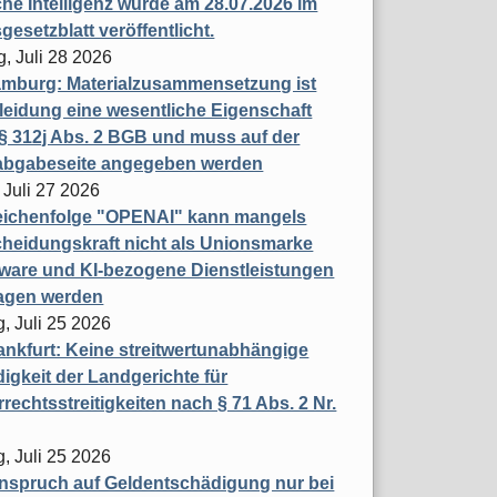
che Intelligenz wurde am 28.07.2026 im
esetzblatt veröffentlicht.
g, Juli 28 2026
mburg: Materialzusammensetzung ist
leidung eine wesentliche Eigenschaft
 312j Abs. 2 BGB und muss auf der
labgabeseite angegeben werden
 Juli 27 2026
eichenfolge "OPENAI" kann mangels
heidungskraft nicht als Unionsmarke
tware und KI-bezogene Dienstleistungen
ragen werden
, Juli 25 2026
nkfurt: Keine streitwertunabhängige
igkeit der Landgerichte für
rechtsstreitigkeiten nach § 71 Abs. 2 Nr.
, Juli 25 2026
nspruch auf Geldentschädigung nur bei