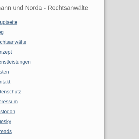
ann und Norda - Rechtsanwälte
uptseite
og
chtsanwälte
nzept
enstleistungen
sten
ntakt
tenschutz
pressum
stodon
uesky
reads