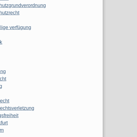
hutzgrundverordnung
hutzrecht
ilige verfügung
k
ung
echt
g
echt
echtsverletzung
sfreiheit
furt
mm