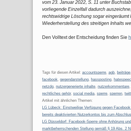
vom 23. Januar 2022, S. 11 unter Buchstabe
vorliegende Einzelfall dadurch auszeichne
rechtswidrige Löschung sogar eingeräumt 
Wiederherstellung des streitigen Inhalts we
Den Volltext der Entscheidung finden Sie
h
Tags für diesen Artikel:
accountsperre
,
agb
,
beiträge
facebook
,
gegendarstellung
,
hassposting
,
hatespee
netzdg
,
nutzergenerierte inhalte
,
nutzerkommentare
rechtliches gehör
,
social media
,
sperre
,
sperren
,
twit
Artikel mit ähnlichen Themen:
LG Lübeck: Einstweilige Verfügung gegen Facebook 
bereits deaktivierten Nutzerkontos bis zum Abschl
LG Düsseldorf: Facebook-Sperre ohne Anhörung und
marktbeherrschenden Stellung gemäß § 19 Abs. 2 Nr