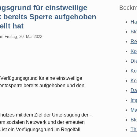
gsgrund für einstweilige
Beckm
bereits Sperre aufgehoben
Ha
llt hat
Bl
am
Freitag, 20. Mai 2022
Re
Ko
Di
Ko
Verfügungsgrund für eine einstweilige
Ko
ontosperre bereits aufgehoben und den
Da
Im
Ma
chutzes mit dem Ziel der Untersagung der –
Bl
nem sozialen Netzwerk und der erneuten
ist ein Verfügungsgrund im Regelfall
Th