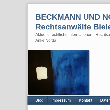
Skip
to
BECKMANN UND N
content
Rechtsanwälte Biel
Aktuelle rechtliche Informationen - Rech
Anke Norda
Blog
Impressum
Kontakt
Daten