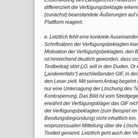
differenziert die Verfügungsbeklagte erkennb
(zunächst) beanstandete Äußerungen auf i
Plattform reagiert.
e. Letztlich fehlt eine konkrete Auseinand
Schriftsätzen der Verfügungsbeklagten k
Motivation der Verfügungsbeklagten, den Be
ist hinreichend deutlich geworden, dass s
Textbeitrag stört („O. will in den Duden. Or
(„anderenfalls“) anschließenden GIF, in de
den Leser zielt. Mit seinem Antrag begehrt 
nur eine Untersagung der Löschung des Te
Kontosperrung. Das Bild ist vom Streitgegen
erwähnt der Verfügungskläger das GIF nic
der Verfügungsbeklagten (zum Beispiel im 
Berufungsbegründung) nicht inhaltlich ein, s
vorprozessualen Mitteilung über die Lösc
Textteil genannt. Letztlich geht auch der V