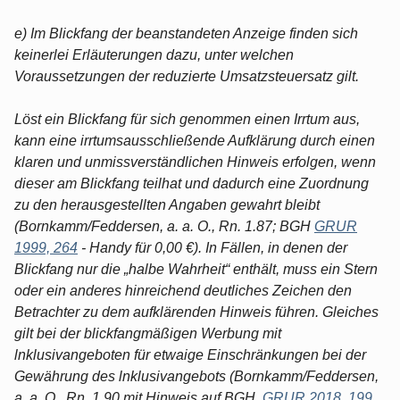
e) Im Blickfang der beanstandeten Anzeige finden sich
keinerlei Erläuterungen dazu, unter welchen
Voraussetzungen der reduzierte Umsatzsteuersatz gilt.
Löst ein Blickfang für sich genommen einen Irrtum aus,
kann eine irrtumsausschließende Aufklärung durch einen
klaren und unmissverständlichen Hinweis erfolgen, wenn
dieser am Blickfang teilhat und dadurch eine Zuordnung
zu den herausgestellten Angaben gewahrt bleibt
(Bornkamm/Feddersen, a. a. O., Rn. 1.87; BGH
GRUR
1999, 264
- Handy für 0,00 €). In Fällen, in denen der
Blickfang nur die „halbe Wahrheit“ enthält, muss ein Stern
oder ein anderes hinreichend deutliches Zeichen den
Betrachter zu dem aufklärenden Hinweis führen. Gleiches
gilt bei der blickfangmäßigen Werbung mit
lnklusivangeboten für etwaige Einschränkungen bei der
Gewährung des lnklusivangebots (Bornkamm/Feddersen,
a. a. O., Rn. 1.90 mit Hinweis auf BGH,
GRUR 2018, 199
,