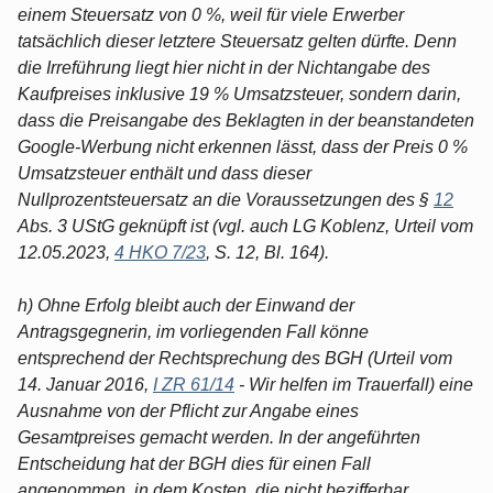
einem Steuersatz von 0 %, weil für viele Erwerber
tatsächlich dieser letztere Steuersatz gelten dürfte. Denn
die Irreführung liegt hier nicht in der Nichtangabe des
Kaufpreises inklusive 19 % Umsatzsteuer, sondern darin,
dass die Preisangabe des Beklagten in der beanstandeten
Google-Werbung nicht erkennen lässt, dass der Preis 0 %
Umsatzsteuer enthält und dass dieser
Nullprozentsteuersatz an die Voraussetzungen des §
12
Abs. 3 UStG geknüpft ist (vgl. auch LG Koblenz, Urteil vom
12.05.2023,
4 HKO 7/23
, S. 12, Bl. 164).
h) Ohne Erfolg bleibt auch der Einwand der
Antragsgegnerin, im vorliegenden Fall könne
entsprechend der Rechtsprechung des BGH (Urteil vom
14. Januar 2016,
I ZR 61/14
- Wir helfen im Trauerfall) eine
Ausnahme von der Pflicht zur Angabe eines
Gesamtpreises gemacht werden. In der angeführten
Entscheidung hat der BGH dies für einen Fall
angenommen, in dem Kosten, die nicht bezifferbar,