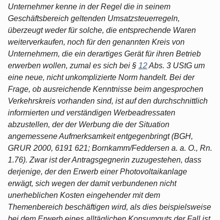
Unternehmer kenne in der Regel die in seinem
Geschäftsbereich geltenden Umsatzsteuerregeln,
überzeugt weder für solche, die entsprechende Waren
weiterverkaufen, noch für den genannten Kreis von
Unternehmern, die ein derartiges Gerät für ihren Betrieb
erwerben wollen, zumal es sich bei §
12
Abs. 3 UStG um
eine neue, nicht unkomplizierte Norm handelt. Bei der
Frage, ob ausreichende Kenntnisse beim angesprochen
Verkehrskreis vorhanden sind, ist auf den durchschnittlich
informierten und verständigen Werbeadressaten
abzustellen, der der Werbung die der Situation
angemessene Aufmerksamkeit entgegenbringt (BGH,
GRUR 2000, 6191 621; Bornkamm/Feddersen a. a. O., Rn.
1.76). Zwar ist der Antragsgegnerin zuzugestehen, dass
derjenige, der den Erwerb einer Photovoltaikanlage
erwägt, sich wegen der damit verbundenen nicht
unerheblichen Kosten eingehender mit dem
Themenbereich beschäftigen wird, als dies beispielsweise
bei dem Erwerb eines alltäglichen Konsumguts der Fall ist.