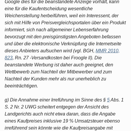
Google dies für die beanstandete Anzeige vorhält, kann
eine für die Kaufentscheidung wesentliche
Weichenstellung herbeiführen, weil ein Interessent, der
sich mit Hilfe von Preisvergleichsportalen über ein Produkt
informiert, sich nach allgemeiner Lebenserfahrung
bevorzugt mit den preisgünstigsten Angeboten befassen
und über die elektronische Verknüpfung die Internetseite
dieses Anbieters aufsuchen wird (vgl. BGH,
MMR 2010,
823
, Rn. 27 -Versandkosten bei Froogle ll). Die
beanstandete Werbung ist daher auch geeignet, den
Wettbewerb zum Nachteil der Mitbewerber und zum
Nachteil der Kunden mehr als nur unerheblich zu
beeinträchtigen.
g) Die Annahme einer Irreführung im Sinne des §
5
Abs. 1
S. 2 Nr. 2 UWG scheitert entgegen der Ansicht des
Landgerichts auch nicht etwa daran, dass die Angabe
eines Kaufpreises inklusive 19 % Umsatzsteuer ebenso
irreführend sein könnte wie die Kaufpreisangabe mit