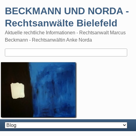
Skip
BECKMANN UND NORDA -
to
content
Rechtsanwälte Bielefeld
Aktuelle rechtliche Informationen - Rechtsanwalt Marcus
Beckmann - Rechtsanwältin Anke Norda