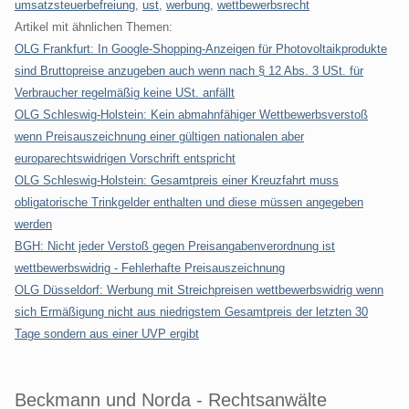
umsatzsteuerbefreiung
,
ust
,
werbung
,
wettbewerbsrecht
Artikel mit ähnlichen Themen:
OLG Frankfurt: In Google-Shopping-Anzeigen für Photovoltaikprodukte
sind Bruttopreise anzugeben auch wenn nach § 12 Abs. 3 USt. für
Verbraucher regelmäßig keine USt. anfällt
OLG Schleswig-Holstein: Kein abmahnfähiger Wettbewerbsverstoß
wenn Preisauszeichnung einer gültigen nationalen aber
europarechtswidrigen Vorschrift entspricht
OLG Schleswig-Holstein: Gesamtpreis einer Kreuzfahrt muss
obligatorische Trinkgelder enthalten und diese müssen angegeben
werden
BGH: Nicht jeder Verstoß gegen Preisangabenverordnung ist
wettbewerbswidrig - Fehlerhafte Preisauszeichnung
OLG Düsseldorf: Werbung mit Streichpreisen wettbewerbswidrig wenn
sich Ermäßigung nicht aus niedrigstem Gesamtpreis der letzten 30
Tage sondern aus einer UVP ergibt
Beckmann und Norda - Rechtsanwälte