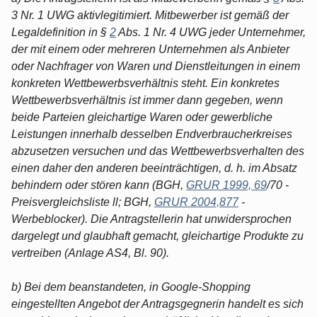
3 Nr. 1 UWG aktivlegitimiert. Mitbewerber ist gemäß der
Legaldefinition in §
2
Abs. 1 Nr. 4 UWG jeder Unternehmer,
der mit einem oder mehreren Unternehmen als Anbieter
oder Nachfrager von Waren und Dienstleitungen in einem
konkreten Wettbewerbsverhältnis steht. Ein konkretes
Wettbewerbsverhältnis ist immer dann gegeben, wenn
beide Parteien gleichartige Waren oder gewerbliche
Leistungen innerhalb desselben Endverbraucherkreises
abzusetzen versuchen und das Wettbewerbsverhalten des
einen daher den anderen beeinträchtigen, d. h. im Absatz
behindern oder stören kann (BGH,
GRUR 1999, 69
/70 -
Preisvergleichsliste ll; BGH,
GRUR 2004,877
-
Werbeblocker). Die Antragstellerin hat unwidersprochen
dargelegt und glaubhaft gemacht, gleichartige Produkte zu
vertreiben (Anlage AS4, Bl. 90).
b) Bei dem beanstandeten, in Google-Shopping
eingestellten Angebot der Antragsgegnerin handelt es sich