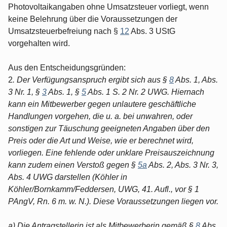
Photovoltaikangaben ohne Umsatzsteuer vorliegt, wenn
keine Belehrung über die Voraussetzungen der
Umsatzsteuerbefreiung nach §
12
Abs. 3 UStG
vorgehalten wird.
Aus den Entscheidungsgründen:
2
. Der Verfügungsanspruch ergibt sich aus §
8
Abs. 1, Abs.
3 Nr. 1, §
3
Abs. 1, §
5
Abs. 1 S. 2 Nr. 2 UWG. Hiernach
kann ein Mitbewerber gegen unlautere geschäftliche
Handlungen vorgehen, die u. a. bei unwahren, oder
sonstigen zur Täuschung geeigneten Angaben über den
Preis oder die Art und Weise, wie er berechnet wird,
vorliegen. Eine fehlende oder unklare Preisauszeichnung
kann zudem einen Verstoß gegen §
5a
Abs. 2, Abs. 3 Nr. 3,
Abs. 4 UWG darstellen (Köhler in
Köhler/Bornkamm/Feddersen, UWG, 41. Aufl., vor § 1
PAngV, Rn. 6 m. w. N.). Diese Voraussetzungen liegen vor.
a) Die Antragstellerin ist als Mitbewerberin gemäß §
8
Abs.