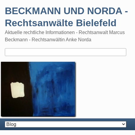
Skip
BECKMANN UND NORDA -
to
content
Rechtsanwälte Bielefeld
Aktuelle rechtliche Informationen - Rechtsanwalt Marcus
Beckmann - Rechtsanwältin Anke Norda