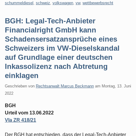
schummeldiesel
,
schweiz
,
volkswagen
,
vw
,
wettbewerbsrecht
BGH: Legal-Tech-Anbieter
Financialright GmbH kann
Schadensersatzansprüche eines
Schweizers im VW-Dieselskandal
auf Grundlage einer deutschen
Inkassolizenz nach Abtretung
einklagen
Geschrieben von
Rechtsanwalt Marcus Beckmann
am
Montag, 13. Juni
2022
BGH
Urteil vom 13.06.2022
VIa ZR 418/21
Der BGH hat entschieden, dass der Legal-Tech-Anbieter