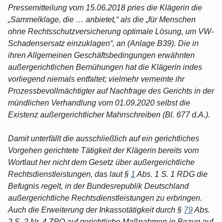
Pressemitteilung vom 15.06.2018 pries die Klägerin die
„Sammelklage, die … anbietet,“ als die „für Menschen
ohne Rechtsschutzversicherung optimale Lösung, um VW-
Schadensersatz einzuklagen“, an (Anlage B39). Die in
ihren Allgemeinen Geschäftsbedingungen erwähnten
außergerichtlichen Bemühungen hat die Klägerin indes
vorliegend niemals entfaltet; vielmehr verneinte ihr
Prozessbevollmächtigter auf Nachfrage des Gerichts in der
mündlichen Verhandlung vom 01.09.2020 selbst die
Existenz außergerichtlicher Mahnschreiben (Bl. 677 d.A.).
Damit unterfällt die ausschließlich auf ein gerichtliches
Vorgehen gerichtete Tätigkeit der Klägerin bereits vom
Wortlaut her nicht dem Gesetz über außergerichtliche
Rechtsdienstleistungen, das laut §
1
Abs. 1 S. 1 RDG die
Befugnis regelt, in der Bundesrepublik Deutschland
außergerichtliche Rechtsdienstleistungen zu erbringen.
Auch die Erweiterung der Inkassotätigkeit durch §
79
Abs.
2 S. 2 Nr. 4 ZPO auf gerichtliche Maßnahmen in Bezug auf