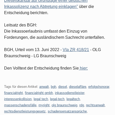
Dieselskandal auf Grundlage einer deutschen
Inkassolizenz nach Abtretung einklagen"
über die
Entscheidung berichten.
Leitsatz des BGH:
Die Inkassoerlaubnis umfasst den Einzug von
Forderungen, die ausländischem Sachrecht unterfallen.
BGH, Urteil vom 13. Juni 2022 -
VIa ZR 418/21
- OLG
Braunschweig - LG Braunschweig
Den Volltext der Entscheidung finden Sie
hier:
Tags für diesen Artikel:
anwalt
,
bgh
,
diesel
,
dieselaffäre
,
erfolgshonorar
,
financialright
,
financialright gmbh
,
inkassodienstleister
,
interessenkollision
,
legal tech
,
legal-tech
,
legaltech
,
massenschadensfälle
,
myright
,
olg braunschweig
,
rdg
,
rechtsanwalt
,
rechtsdienstleistungsgesetz
,
schadensersatzansprüche
,