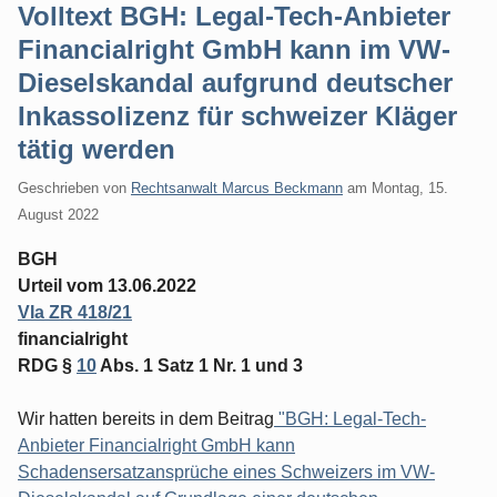
Volltext BGH: Legal-Tech-Anbieter
Financialright GmbH kann im VW-
Dieselskandal aufgrund deutscher
Inkassolizenz für schweizer Kläger
tätig werden
Geschrieben von
Rechtsanwalt Marcus Beckmann
am
Montag, 15.
August 2022
BGH
Urteil vom 13.06.2022
VIa ZR 418/21
financialright
RDG §
10
Abs. 1 Satz 1 Nr. 1 und 3
Wir hatten bereits in dem Beitrag
"BGH: Legal-Tech-
Anbieter Financialright GmbH kann
Schadensersatzansprüche eines Schweizers im VW-