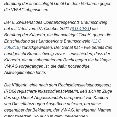
Berufung der financialright GmbH in dem Verfahren gegen
die VW AG abgewiesen
Der 8. Zivilsenat des Oberlandesgerichts Braunschweig
hat mit Urteil vom 07. Oktober 2021 (
8 U 40/21
) die
Berufung der Klägerin, die financialright GmbH, gegen die
Entscheidung des Landgerichts Braunschweig (
11 O
3092/19
) zurückgewiesen. Der Senat hat – wie bereits das
Landgericht Braunschweig zuvor – entschieden, dass der
Klägerin, die aus abgetretenem Recht gegen die beklagte
VW AG vorgegangen ist, die dafür notwendige
Aktivlegitimation fehle.
Die Klägerin, eine nach dem Rechtsdienstleistungsgesetz
(RDG) registrierte Inkassodienstleisterin, ließ sich im Zuge
des sog. Diesel-Abgasskandals europaweit von Käufern
von Dieselfahrzeugen Ansprüche abtreten, um diese
gegenüber der Beklagten, der VW AG, im eigenen Namen
durchzusetzen. So auch in dem vorliegenden