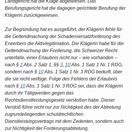
Landgericht hat die Klage abgewiesen. Das
Berufungsgericht hat die dagegen gerichtete Berufung der
Klägerin zurückgewiesen.
Zur Begründung hat es ausgeführt, der Klägerin fehle für
die Geltendmachung der Schadensersatzforderung des
Erwerbers die Aktivlegitimation. Die Klägerin habe für die
Geltendmachung der Forderung, die Schweizer Recht
unterfalle, einer Erlaubnis nicht nur – wie vorhanden –
nach §
2
Abs. 2 Satz 1, §§
3
,
10
Abs. 1 Satz 1 Nr. 1 RDG,
sondern nach §
10
Abs. 1 Satz 1 Nr. 3 RDG bedurft, über
die sie nicht verfüge. Folge des Fehlens der Erlaubnis
nach §
10
Abs. 1 Satz 1 Nr. 3 RDG sei, dass die Klägerin
durch ihr Tätigwerden gegen das
Rechtsdienstleistungsgesetz verstoßen habe. Dieser
Verstoß führe nicht nur zur Nichtigkeit des der Abtretung
zugrundeliegenden schuldrechtlichen
Dienstleistungsvertrags mit dem Zedenten, sondern auch
zur Nichtigkeit der Forderungsabtretung.