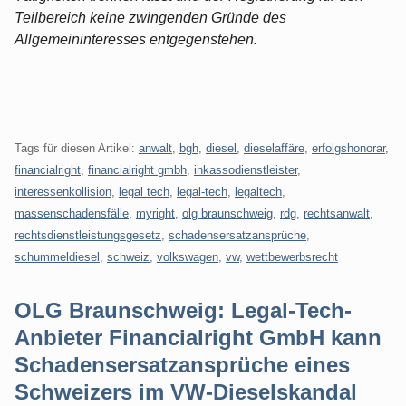
Teilbereich keine zwingenden Gründe des
Allgemeininteresses entgegenstehen.
Tags für diesen Artikel:
anwalt
,
bgh
,
diesel
,
dieselaffäre
,
erfolgshonorar
,
financialright
,
financialright gmbh
,
inkassodienstleister
,
interessenkollision
,
legal tech
,
legal-tech
,
legaltech
,
massenschadensfälle
,
myright
,
olg braunschweig
,
rdg
,
rechtsanwalt
,
rechtsdienstleistungsgesetz
,
schadensersatzansprüche
,
schummeldiesel
,
schweiz
,
volkswagen
,
vw
,
wettbewerbsrecht
OLG Braunschweig: Legal-Tech-
Anbieter Financialright GmbH kann
Schadensersatzansprüche eines
Schweizers im VW-Dieselskandal