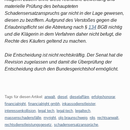
materielle Prüfung des behaupteten
Schadensersatzanspruchs gar nicht in der Lage gewesen,
diesen zu beziffern. Aufgrund des Verstoßes gegen die
Erlaubnispflicht sei die Abtretung nach §
134
BGB nichtig
und die Klägerin in dem Verfahren daher nicht befugt, die
Rechte des Käufers geltend zu machen.
Die Entscheidung ist nicht rechtskräftig. Der Senat hat die
Revision zugelassen und damit die Überprüfung der
Entscheidung durch den Bundesgerichtshof ermöglicht.
Tags für diesen Artikel:
anwalt
,
diesel
,
dieselaffäre
,
erfolgshonorar
,
financialright
,
financialright gmbh
,
inkassodienstleister
,
interessenkollision
,
legal tech
,
legal-tech
,
legaltech
,
massenschadensfälle
,
myright
,
olg braunschweig
,
rdg
,
rechtsanwalt
,
rechtsdienstleistungsgesetz
,
schadensersatzansprüche
,