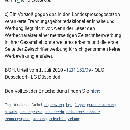
von §
4
Nr. 3 UWG vor.
c) Ein Verstoß gegen das in den Landespressegesetzen
verankerte Trennungsgebot redaktioneller Inhalte und
Werbung liegt nicht vor, wenn der Leser den
Werbecharakter einer mehrseitigen Zeitschriftenwerbung
in ihrer Gesamtheit ohne weiteres erkennt und die erste
Seite der Zeitschriftenwerbung für sich genommen keine
Werbewirkung entfaltet.
BGH, Urteil vom 1. Juli 2010 -
I ZR 161/09
- OLG
Düsseldorf - LG Düsseldorf
Den Volltext der Entscheidung finden Sie
hier:
Tags für diesen Artikel:
abgrenzung
,
bgh
,
flappe
,
getarnte werbung
,
hinweis
,
pressegesetz
,
presserecht
,
redaktionelle inhalte
,
trennungsgebot
,
werbung
,
zeitschrift
,
zeitung