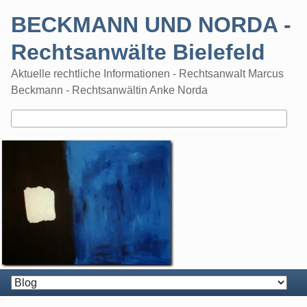
Skip
BECKMANN UND NORDA -
to
content
Rechtsanwälte Bielefeld
Aktuelle rechtliche Informationen - Rechtsanwalt Marcus
Beckmann - Rechtsanwältin Anke Norda