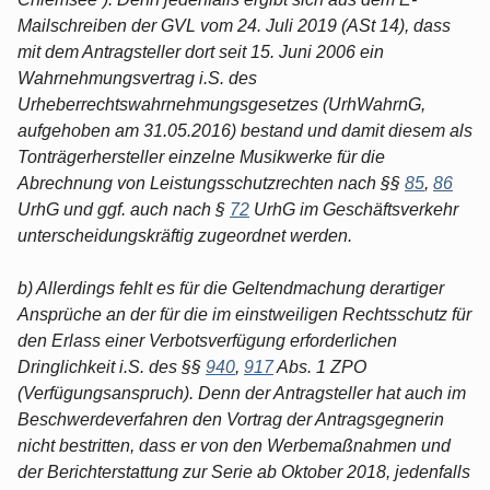
Mailschreiben der GVL vom 24. Juli 2019 (ASt 14), dass
mit dem Antragsteller dort seit 15. Juni 2006 ein
Wahrnehmungsvertrag i.S. des
Urheberrechtswahrnehmungsgesetzes (UrhWahrnG,
aufgehoben am 31.05.2016) bestand und damit diesem als
Tonträgerhersteller einzelne Musikwerke für die
Abrechnung von Leistungsschutzrechten nach §§
85
,
86
UrhG und ggf. auch nach §
72
UrhG im Geschäftsverkehr
unterscheidungskräftig zugeordnet werden.
b) Allerdings fehlt es für die Geltendmachung derartiger
Ansprüche an der für die im einstweiligen Rechtsschutz für
den Erlass einer Verbotsverfügung erforderlichen
Dringlichkeit i.S. des §§
940
,
917
Abs. 1 ZPO
(Verfügungsanspruch). Denn der Antragsteller hat auch im
Beschwerdeverfahren den Vortrag der Antragsgegnerin
nicht bestritten, dass er von den Werbemaßnahmen und
der Berichterstattung zur Serie ab Oktober 2018, jedenfalls