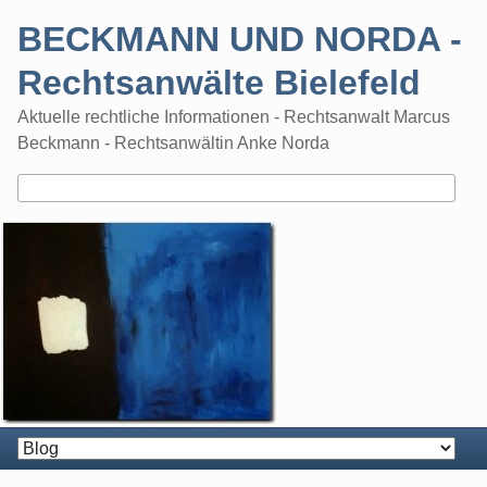
Skip
BECKMANN UND NORDA -
to
content
Rechtsanwälte Bielefeld
Aktuelle rechtliche Informationen - Rechtsanwalt Marcus
Beckmann - Rechtsanwältin Anke Norda