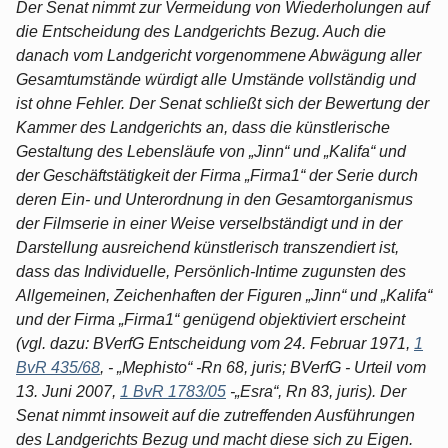
Der Senat nimmt zur Vermeidung von Wiederholungen auf
die Entscheidung des Landgerichts Bezug. Auch die
danach vom Landgericht vorgenommene Abwägung aller
Gesamtumstände würdigt alle Umstände vollständig und
ist ohne Fehler. Der Senat schließt sich der Bewertung der
Kammer des Landgerichts an, dass die künstlerische
Gestaltung des Lebensläufe von „Jinn“ und „Kalifa“ und
der Geschäftstätigkeit der Firma „Firma1“ der Serie durch
deren Ein- und Unterordnung in den Gesamtorganismus
der Filmserie in einer Weise verselbständigt und in der
Darstellung ausreichend künstlerisch transzendiert ist,
dass das Individuelle, Persönlich-Intime zugunsten des
Allgemeinen, Zeichenhaften der Figuren „Jinn“ und „Kalifa“
und der Firma „Firma1“ genügend objektiviert erscheint
(vgl. dazu: BVerfG Entscheidung vom 24. Februar 1971,
1
BvR 435/68
, - „Mephisto“ -Rn 68, juris; BVerfG - Urteil vom
13. Juni 2007,
1 BvR 1783/05
-„Esra“, Rn 83, juris). Der
Senat nimmt insoweit auf die zutreffenden Ausführungen
des Landgerichts Bezug und macht diese sich zu Eigen.