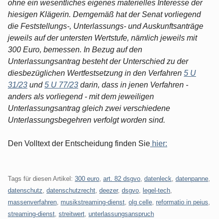
ohne ein wesentliches eigenes materielles Interesse der
hiesigen Klägerin. Demgemäß hat der Senat vorliegend
die Feststellungs-, Unterlassungs- und Auskunftsanträge
jeweils auf der untersten Wertstufe, nämlich jeweils mit
300 Euro, bemessen. In Bezug auf den
Unterlassungsantrag besteht der Unterschied zu der
diesbezüglichen Wertfestsetzung in den Verfahren
5 U
31/23
und
5 U 77/23
darin, dass in jenen Verfahren -
anders als vorliegend - mit dem jeweiligen
Unterlassungsantrag gleich zwei verschiedene
Unterlassungsbegehren verfolgt worden sind.
Den Volltext der Entscheidung finden Sie
hier:
Tags für diesen Artikel:
300 euro
,
art. 82 dsgvo
,
datenleck
,
datenpanne
,
datenschutz
,
datenschutzrecht
,
deezer
,
dsgvo
,
legel-tech
,
massenverfahren
,
musikstreaming-dienst
,
olg celle
,
reformatio in peius
,
streaming-dienst
,
streitwert
,
unterlassungsanspruch