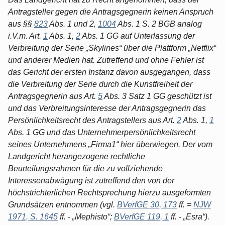
Antragsteller gegen die Antragsgegnerin keinen Anspruch
aus §§
823
Abs. 1 und 2,
1004
Abs. 1 S. 2 BGB analog
i.V.m. Art.
1
Abs. 1,
2
Abs. 1 GG auf Unterlassung der
Verbreitung der Serie „Skylines“ über die Plattform „Netflix“
und anderer Medien hat. Zutreffend und ohne Fehler ist
das Gericht der ersten Instanz davon ausgegangen, dass
die Verbreitung der Serie durch die Kunstfreiheit der
Antragsgegnerin aus Art.
5
Abs. 3 Satz 1 GG geschützt ist
und das Verbreitungsinteresse der Antragsgegnerin das
Persönlichkeitsrecht des Antragstellers aus Art.
2
Abs. 1,
1
Abs. 1 GG und das Unternehmerpersönlichkeitsrecht
seines Unternehmens „Firma1“ hier überwiegen. Der vom
Landgericht herangezogene rechtliche
Beurteilungsrahmen für die zu vollziehende
Interessenabwägung ist zutreffend den von der
höchstrichterlichen Rechtsprechung hierzu ausgeformten
Grundsätzen entnommen (vgl.
BVerfGE 30, 173
ff. =
NJW
1971, S. 1645
ff. - „Mephisto“;
BVerfGE 119, 1
ff. - „Esra“).