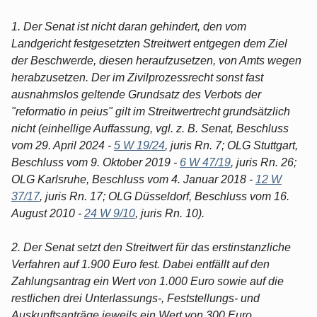
1. Der Senat ist nicht daran gehindert, den vom
Landgericht festgesetzten Streitwert entgegen dem Ziel
der Beschwerde, diesen heraufzusetzen, von Amts wegen
herabzusetzen. Der im Zivilprozessrecht sonst fast
ausnahmslos geltende Grundsatz des Verbots der
"reformatio in peius" gilt im Streitwertrecht grundsätzlich
nicht (einhellige Auffassung, vgl. z. B. Senat, Beschluss
vom 29. April 2024 -
5 W 19/24
, juris Rn. 7; OLG Stuttgart,
Beschluss vom 9. Oktober 2019 -
6 W 47/19
, juris Rn. 26;
OLG Karlsruhe, Beschluss vom 4. Januar 2018 -
12 W
37/17
, juris Rn. 17; OLG Düsseldorf, Beschluss vom 16.
August 2010 -
24 W 9/10
, juris Rn. 10).
2. Der Senat setzt den Streitwert für das erstinstanzliche
Verfahren auf 1.900 Euro fest. Dabei entfällt auf den
Zahlungsantrag ein Wert von 1.000 Euro sowie auf die
restlichen drei Unterlassungs-, Feststellungs- und
Auskunftsanträge jeweils ein Wert von 300 Euro.