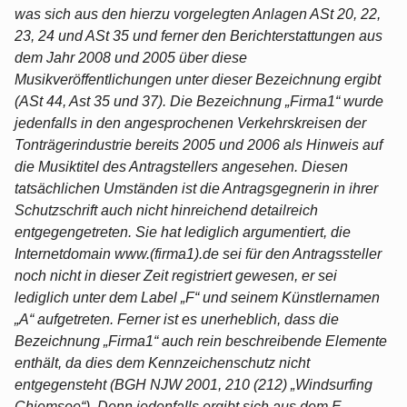
was sich aus den hierzu vorgelegten Anlagen ASt 20, 22,
23, 24 und ASt 35 und ferner den Berichterstattungen aus
dem Jahr 2008 und 2005 über diese
Musikveröffentlichungen unter dieser Bezeichnung ergibt
(ASt 44, Ast 35 und 37). Die Bezeichnung „Firma1“ wurde
jedenfalls in den angesprochenen Verkehrskreisen der
Tonträgerindustrie bereits 2005 und 2006 als Hinweis auf
die Musiktitel des Antragstellers angesehen. Diesen
tatsächlichen Umständen ist die Antragsgegnerin in ihrer
Schutzschrift auch nicht hinreichend detailreich
entgegengetreten. Sie hat lediglich argumentiert, die
Internetdomain www.(firma1).de sei für den Antragssteller
noch nicht in dieser Zeit registriert gewesen, er sei
lediglich unter dem Label „F“ und seinem Künstlernamen
„A“ aufgetreten. Ferner ist es unerheblich, dass die
Bezeichnung „Firma1“ auch rein beschreibende Elemente
enthält, da dies dem Kennzeichenschutz nicht
entgegensteht (BGH NJW 2001, 210 (212) „Windsurfing
Chiemsee“). Denn jedenfalls ergibt sich aus dem E-