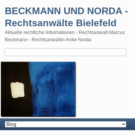
Skip
BECKMANN UND NORDA -
to
content
Rechtsanwälte Bielefeld
Aktuelle rechtliche Informationen - Rechtsanwalt Marcus
Beckmann - Rechtsanwältin Anke Norda