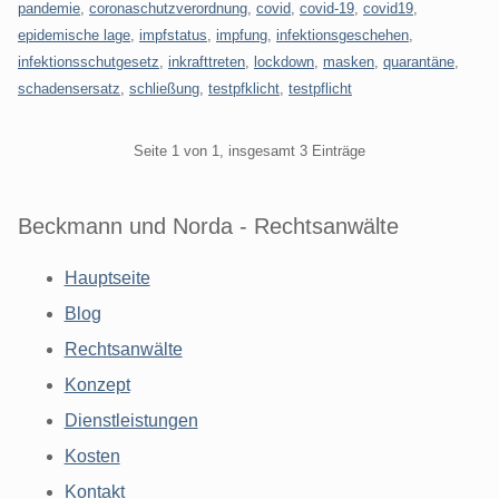
pandemie
,
coronaschutzverordnung
,
covid
,
covid-19
,
covid19
,
epidemische lage
,
impfstatus
,
impfung
,
infektionsgeschehen
,
infektionsschutgesetz
,
inkrafttreten
,
lockdown
,
masken
,
quarantäne
,
schadensersatz
,
schließung
,
testpfklicht
,
testpflicht
Pagination
Seite 1 von 1, insgesamt 3 Einträge
Beckmann und Norda - Rechtsanwälte
Hauptseite
Blog
Rechtsanwälte
Konzept
Dienstleistungen
Kosten
Kontakt