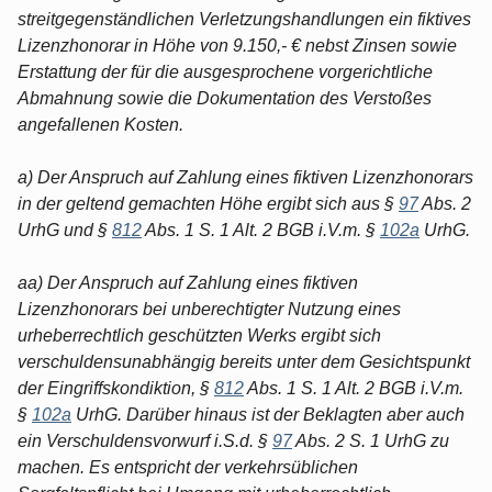
streitgegenständlichen Verletzungshandlungen ein fiktives
Lizenzhonorar in Höhe von 9.150,- € nebst Zinsen sowie
Erstattung der für die ausgesprochene vorgerichtliche
Abmahnung sowie die Dokumentation des Verstoßes
angefallenen Kosten.
a) Der Anspruch auf Zahlung eines fiktiven Lizenzhonorars
in der geltend gemachten Höhe ergibt sich aus §
97
Abs. 2
UrhG und §
812
Abs. 1 S. 1 Alt. 2 BGB i.V.m. §
102a
UrhG.
aa) Der Anspruch auf Zahlung eines fiktiven
Lizenzhonorars bei unberechtigter Nutzung eines
urheberrechtlich geschützten Werks ergibt sich
verschuldensunabhängig bereits unter dem Gesichtspunkt
der Eingriffskondiktion, §
812
Abs. 1 S. 1 Alt. 2 BGB i.V.m.
§
102a
UrhG. Darüber hinaus ist der Beklagten aber auch
ein Verschuldensvorwurf i.S.d. §
97
Abs. 2 S. 1 UrhG zu
machen. Es entspricht der verkehrsüblichen