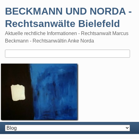
Skip
BECKMANN UND NORDA -
to
content
Rechtsanwälte Bielefeld
Aktuelle rechtliche Informationen - Rechtsanwalt Marcus
Beckmann - Rechtsanwältin Anke Norda