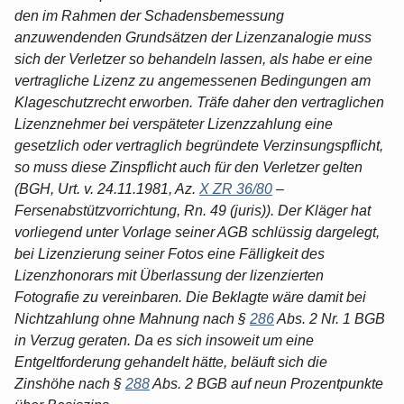
den im Rahmen der Schadensbemessung
anzuwendenden Grundsätzen der Lizenzanalogie muss
sich der Verletzer so behandeln lassen, als habe er eine
vertragliche Lizenz zu angemessenen Bedingungen am
Klageschutzrecht erworben. Träfe daher den vertraglichen
Lizenznehmer bei verspäteter Lizenzzahlung eine
gesetzlich oder vertraglich begründete Verzinsungspflicht,
so muss diese Zinspflicht auch für den Verletzer gelten
(BGH, Urt. v. 24.11.1981, Az.
X ZR 36/80
–
Fersenabstützvorrichtung, Rn. 49 (juris)). Der Kläger hat
vorliegend unter Vorlage seiner AGB schlüssig dargelegt,
bei Lizenzierung seiner Fotos eine Fälligkeit des
Lizenzhonorars mit Überlassung der lizenzierten
Fotografie zu vereinbaren. Die Beklagte wäre damit bei
Nichtzahlung ohne Mahnung nach §
286
Abs. 2 Nr. 1 BGB
in Verzug geraten. Da es sich insoweit um eine
Entgeltforderung gehandelt hätte, beläuft sich die
Zinshöhe nach §
288
Abs. 2 BGB auf neun Prozentpunkte