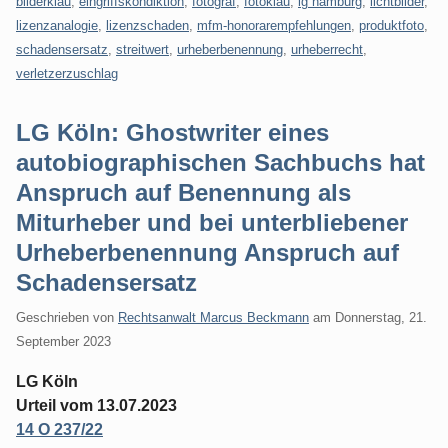
bilderklau
,
eingriffskondiktion
,
fotograf
,
fotoklau
,
lg hamburg
,
lichtbilder
,
lizenzanalogie
,
lizenzschaden
,
mfm-honorarempfehlungen
,
produktfoto
,
schadensersatz
,
streitwert
,
urheberbenennung
,
urheberrecht
,
verletzerzuschlag
LG Köln: Ghostwriter eines
autobiographischen Sachbuchs hat
Anspruch auf Benennung als
Miturheber und bei unterbliebener
Urheberbenennung Anspruch auf
Schadensersatz
Geschrieben von
Rechtsanwalt Marcus Beckmann
am
Donnerstag, 21.
September 2023
LG Köln
Urteil vom 13.07.2023
14 O 237/22