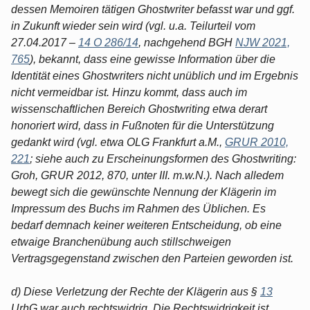
dessen Memoiren tätigen Ghostwriter befasst war und ggf.
in Zukunft wieder sein wird (vgl. u.a. Teilurteil vom
27.04.2017 –
14 O 286/14
, nachgehend BGH
NJW 2021,
765
), bekannt, dass eine gewisse Information über die
Identität eines Ghostwriters nicht unüblich und im Ergebnis
nicht vermeidbar ist. Hinzu kommt, dass auch im
wissenschaftlichen Bereich Ghostwriting etwa derart
honoriert wird, dass in Fußnoten für die Unterstützung
gedankt wird (vgl. etwa OLG Frankfurt a.M.,
GRUR 2010,
221
; siehe auch zu Erscheinungsformen des Ghostwriting:
Groh, GRUR 2012, 870, unter III. m.w.N.). Nach alledem
bewegt sich die gewünschte Nennung der Klägerin im
Impressum des Buchs im Rahmen des Üblichen. Es
bedarf demnach keiner weiteren Entscheidung, ob eine
etwaige Branchenübung auch stillschweigen
Vertragsgegenstand zwischen den Parteien geworden ist.
d) Diese Verletzung der Rechte der Klägerin aus §
13
UrhG war auch rechtswidrig. Die Rechtswidrigkeit ist