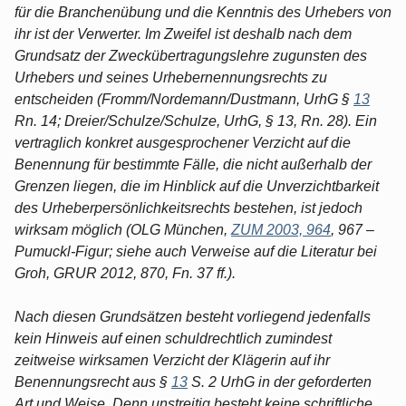
für die Branchenübung und die Kenntnis des Urhebers von
ihr ist der Verwerter. Im Zweifel ist deshalb nach dem
Grundsatz der Zweckübertragungslehre zugunsten des
Urhebers und seines Urhebernennungsrechts zu
entscheiden (Fromm/Nordemann/Dustmann, UrhG §
13
Rn. 14; Dreier/Schulze/Schulze, UrhG, § 13, Rn. 28). Ein
vertraglich konkret ausgesprochener Verzicht auf die
Benennung für bestimmte Fälle, die nicht außerhalb der
Grenzen liegen, die im Hinblick auf die Unverzichtbarkeit
des Urheberpersönlichkeitsrechts bestehen, ist jedoch
wirksam möglich (OLG München,
ZUM 2003, 964
, 967 –
Pumuckl-Figur; siehe auch Verweise auf die Literatur bei
Groh, GRUR 2012, 870, Fn. 37 ff.).
Nach diesen Grundsätzen besteht vorliegend jedenfalls
kein Hinweis auf einen schuldrechtlich zumindest
zeitweise wirksamen Verzicht der Klägerin auf ihr
Benennungsrecht aus §
13
S. 2 UrhG in der geforderten
Art und Weise. Denn unstreitig besteht keine schriftliche