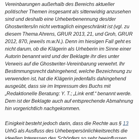
Vereinbarungen außerhalb des Bereichs aktueller
politischer Themen insgesamt als sittenwidrig anzusehen
sind und deshalb eine Urheberbenennung des/der
Ghostwriters/in nicht vertraglich eingeschränkt ist (vgl. zu
diesem Thema Ahrens, GRUR 2013, 21, und Groh, GRUR
2012, 870, jeweils m.w.N.). Denn im hiesigen Fall geht es
nicht darum, ob die Klägerin als Urheberin im Sinne einer
Autorin benannt wird und der Beklagte ihr dies unter
Verweis auf die Ghostwriter-Vereinbarung verwehrt. Ihr
Bestimmungsrecht dahingehend, welche Bezeichnung zu
verwenden ist, hat die Klägerin jedenfalls dahingehend
ausgeübt, dass sie im Impressum des Buchs mit
„Redaktionelle Beratung: Y. T.; „Link entf.“ benannt werde.
Dem ist der Beklagte auch auf entsprechende Abmahnung
hin vorgerichtlich nachgekommen.
Einigkeit besteht jedoch darin, dass die Rechte aus §
13
UrhG als Ausfluss des Urheberpersönlichkeitsrechts die
ideellen Interessen des Schöpfers so sehr beeinflussen,