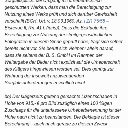
Sorgfaltspflicht bei Umgang mit urheberrechtlich
geschützten Werken, dass man die Berechtigung zur
Nutzung eines Werks prüft und sich darüber Gewissheit
verschafft (BGH, Urt. v. 18.03.1960, Az.
I ZR 75/58
–
Eisrevue II, Rn. 41 f. (juris)). Dass die Beklagte ihre
Berechtigung zur Nutzung der streitgegenständlichen
Fotografien in diesem Sinne geprüft habe, trägt sich selber
bereits nicht vor. Sie beruft sich vielmehr allein darauf,
dass sie seitens der B. S. GmbH im Rahmen der
Weitergabe der Bilder nicht explizit auf die Urheberschaft
des Klägers hingewiesen worden sei. Dies genügt zur
Wahrung der insoweit anzuwendenden
Sorgfaltsanforderungen ersichtlich nicht.
bb) Der klägerseits geltend gemachte Lizenzschaden in
Höhe von 915,- € pro Bild zuzüglich eines 100 %igen
Zuschlags für die unterlassene Urheberbenennung ist der
Höhe nach nicht zu beanstanden. Die Beklagte ist dieser
Berechnung – auch nach gerade zu diesem Zweck