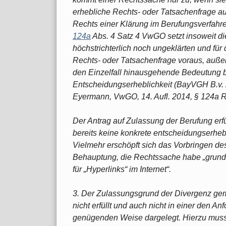
erhebliche Rechts- oder Tatsachenfrage auf
Rechts einer Klärung im Berufungsverfahre
124a
Abs. 4 Satz 4 VwGO setzt insoweit di
höchstrichterlich noch ungeklärten und fü
Rechts- oder Tatsachenfrage voraus, auße
den Einzelfall hinausgehende Bedeutung b
Entscheidungserheblichkeit (BayVGH B.v.
Eyermann, VwGO, 14. Aufl. 2014, § 124a R
Der Antrag auf Zulassung der Berufung erfü
bereits keine konkrete entscheidungserhebl
Vielmehr erschöpft sich das Vorbringen des
Behauptung, die Rechtssache habe „grunds
für „Hyperlinks“ im Internet“.
3. Der Zulassungsgrund der Divergenz g
nicht erfüllt und auch nicht in einer den A
genügenden Weise dargelegt. Hierzu muss