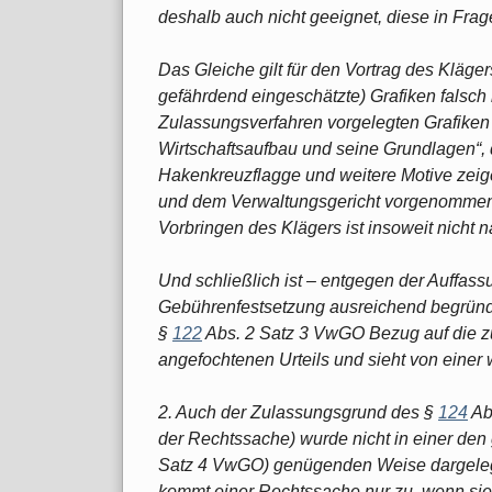
deshalb auch nicht geeignet, diese in Frage
Das Gleiche gilt für den Vortrag des Kläge
gefährdend eingeschätzte) Grafiken falsch
Zulassungsverfahren vorgelegten Grafiken zu
Wirtschaftsaufbau und seine Grundlagen“,
Hakenkreuzflagge und weitere Motive zeig
und dem Verwaltungsgericht vorgenommen
Vorbringen des Klägers ist insoweit nicht n
Und schließlich ist – entgegen der Auffa
Gebührenfestsetzung ausreichend begründ
§
122
Abs. 2 Satz 3 VwGO Bezug auf die zu
angefochtenen Urteils und sieht von einer
2. Auch der Zulassungsgrund des §
124
Ab
der Rechtssache) wurde nicht in einer den
Satz 4 VwGO) genügenden Weise dargelegt
kommt einer Rechtssache nur zu, wenn sie