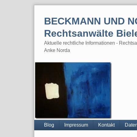
Skip
to
BECKMANN UND N
content
Rechtsanwälte Biel
Aktuelle rechtliche Informationen - Rech
Anke Norda
Blog
Impressum
Kontakt
Daten