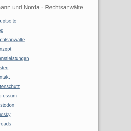
ann und Norda - Rechtsanwälte
uptseite
og
chtsanwälte
nzept
enstleistungen
sten
ntakt
tenschutz
pressum
stodon
uesky
reads