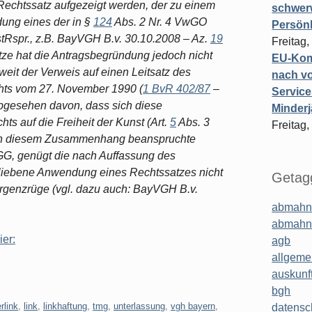
r Rechtssatz aufgezeigt werden, der zu einem
schwer
dung eines der in §
124
Abs. 2 Nr. 4 VwGO
Persönl
stRspr., z.B. BayVGH B.v. 30.10.2008 – Az.
19
Freitag,
ätze hat die Antragsbegründung jedoch nicht
EU-Komm
weit der Verweis auf einen Leitsatz des
nach vo
hts vom 27. November 1990 (
1 BvR 402/87
–
Service
 Abgesehen davon, dass sich diese
Minderj
s auf die Freiheit der Kunst (Art.
5
Abs. 3
Freitag,
r in diesem Zusammenhang beanspruchte
GG, genügt die nach Auffassung des
rbliebene Anwendung eines Rechtssatzes nicht
Getagg
rgenzrüge (vgl. dazu auch: BayVGH B.v.
abmahn
abmahn
ier:
agb
allgeme
auskunf
bgh
rlink
,
link
,
linkhaftung
,
tmg
,
unterlassung
,
vgh bayern
,
datensc