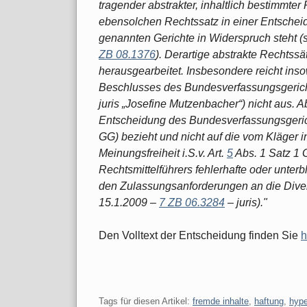
tragender abstrakter, inhaltlich bestimmte
ebensolchen Rechtssatz in einer Entschei
genannten Gerichte in Widerspruch steht (
ZB 08.1376
). Derartige abstrakte Rechtss
herausgearbeitet. Insbesondere reicht inso
Beschlusses des Bundesverfassungsgeric
juris „Josefine Mutzenbacher“) nicht aus.
Entscheidung des Bundesverfassungsgericht
GG) bezieht und nicht auf die vom Kläge
Meinungsfreiheit i.S.v. Art.
5
Abs. 1 Satz 1 
Rechtsmittelführers fehlerhafte oder unte
den Zulassungsanforderungen an die Dive
15.1.2009 –
7 ZB 06.3284
– juris)."
Den Volltext der Entscheidung finden Sie
h
Tags für diesen Artikel:
fremde inhalte
,
haftung
,
hype