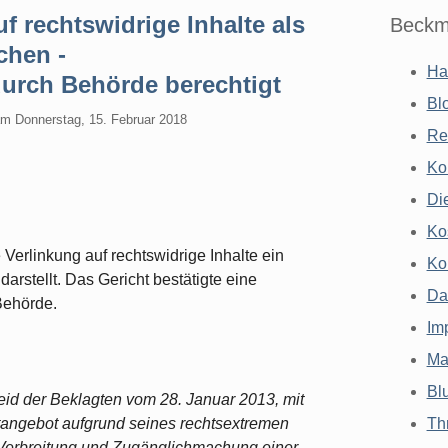
f rechtswidrige Inhalte als
Beckm
chen -
Ha
urch Behörde berechtigt
Bl
am
Donnerstag, 15. Februar 2018
Re
Ko
Di
Ko
Verlinkung auf rechtswidrige Inhalte ein
Ko
arstellt. Das Gericht bestätigte eine
Da
Behörde.
Im
Ma
Bl
id der Beklagten vom 28. Januar 2013, mit
etangebot aufgrund seines rechtsextremen
Th
re Verbreitung und Zugänglichmachung einer