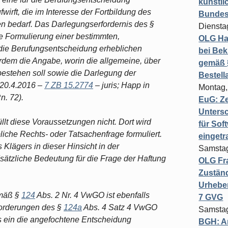
künstli
wirft, die im Interesse der Fortbildung des
Bundesg
n bedarf. Das Darlegungserfordernis des §
Diensta
e Formulierung einer bestimmten,
OLG Ha
r die Berufungsentscheidung erheblichen
bei Bek
rdem die Angabe, worin die allgemeine, über
gemäß §
estehen soll sowie die Darlegung der
Bestel
 20.4.2016 –
7 ZB 15.2774
– juris; Happ in
Montag,
n. 72).
EuG: Z
Untersc
llt diese Voraussetzungen nicht. Dort wird
für Sof
iche Rechts- oder Tatsachenfrage formuliert.
einget
 Klägers in dieser Hinsicht in der
Samstag
ätzliche Bedeutung für die Frage der Haftung
OLG Fra
Zuständ
Urheber
emäß §
124
Abs. 2 Nr. 4 VwGO ist ebenfalls
7 GVG
nforderungen des §
124a
Abs. 4 Satz 4 VwGO
Samstag
 ein die angefochtene Entscheidung
BGH: A