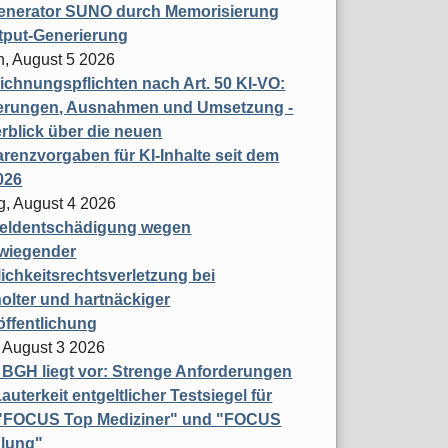
enerator SUNO durch Memorisierung
tput-Generierung
h, August 5 2026
chnungspflichten nach Art. 50 KI-VO:
erungen, Ausnahmen und Umsetzung -
rblick über die neuen
renzvorgaben für KI-Inhalte seit dem
026
g, August 4 2026
eldentschädigung wegen
wiegender
ichkeitsrechtsverletzung bei
olter und hartnäckiger
öffentlichung
 August 3 2026
t BGH liegt vor: Strenge Anforderungen
auterkeit entgeltlicher Testsiegel für
- "FOCUS Top Mediziner" und "FOCUS
lung"