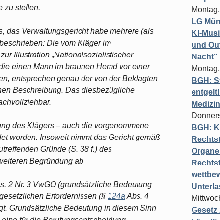
 zu stellen.
Montag,
LG Münc
rs, das Verwaltungsgericht habe mehrere (als
KI-Mus
 beschrieben: Die vom Kläger im
und Out
r Illustration „Nationalsozialistischer
Nacht"
 die einen Mann im braunen Hemd vor einer
Montag,
en, entsprechen genau der von der Beklagten
BGH: St
en Beschreibung. Das diesbezügliche
entgelt
achvollziehbar.
Medizi
Donners
ssung des Klägers – auch die vorgenommene
BGH: K
et worden. Insoweit nimmt das Gericht gemäß
Rechtst
treffenden Gründe (S. 38 f.) des
Organe 
 weiteren Begründung ab
Rechts
wettbew
s. 2 Nr. 3 VwGO (grundsätzliche Bedeutung
Unterl
 gesetzlichen Erfordernissen (§
124a
Abs. 4
Mittwoch
. Grundsätzliche Bedeutung in diesem Sinn
Gesetz
 eine für die Berufungsentscheidung