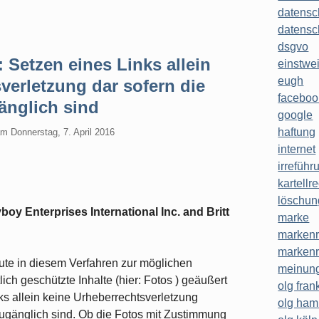
datensc
datensc
dsgvo
Setzen eines Links allein
einstwe
eugh
sverletzung dar sofern die
faceboo
gänglich sind
google
haftung
am
Donnerstag, 7. April 2016
internet
irreführ
kartellr
löschun
y Enterprises International Inc. and Britt
marke
markenr
markenr
te in diesem Verfahren zur möglichen
meinung
lich geschützte Inhalte (hier: Fotos ) geäußert
olg frank
ks allein keine Urheberrechtsverletzung
olg ha
ei zugänglich sind. Ob die Fotos mit Zustimmung