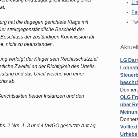
Li
at.
Fa
rg hat die dagegen gerichtete Klage mit
Twi
er streitgegenständliche Bescheid der
n Beschluss der zuständigen Kommission für
, nicht zu beanstanden.
Aktuel
ng verfolgt der Kläger sein Rechtsschutzziel
LG Darm
tliche Zweifel an der Richtigkeit des Urteils,
Lohnste
utung und das Urteil weiche von einer
Steuerb
hts ab.
beschr
Donners
Gerichtsakten beider Instanzen und den
OLG Fra
über Re
Meinun
Donners
s. 2 Nrn. 1, 3 und 4 VwGO gestützte Antrag
Volltex
Urheber