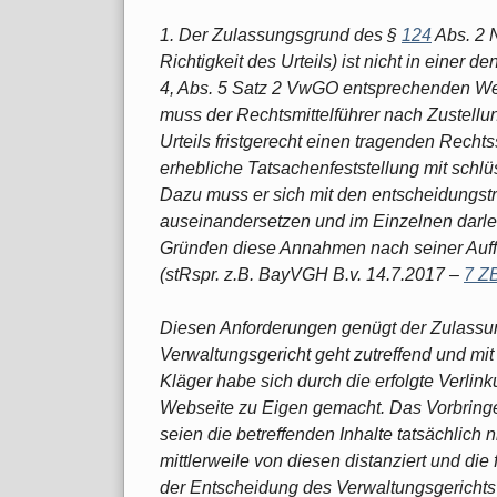
1. Der Zulassungsgrund des §
124
Abs. 2 N
Richtigkeit des Urteils) ist nicht in einer
4, Abs. 5 Satz 2 VwGO entsprechenden Weis
muss der Rechtsmittelführer nach Zustellu
Urteils fristgerecht einen tragenden Rech
erhebliche Tatsachenfeststellung mit schl
Dazu muss er sich mit den entscheidungs
auseinandersetzen und im Einzelnen darle
Gründen diese Annahmen nach seiner Auff
(stRspr. z.B. BayVGH B.v. 14.7.2017 –
7 Z
Diesen Anforderungen genügt der Zulassun
Verwaltungsgericht geht zutreffend und mi
Kläger habe sich durch die erfolgte Verlink
Webseite zu Eigen gemacht. Das Vorbring
seien die betreffenden Inhalte tatsächlich
mittlerweile von diesen distanziert und die f
der Entscheidung des Verwaltungsgerichts 