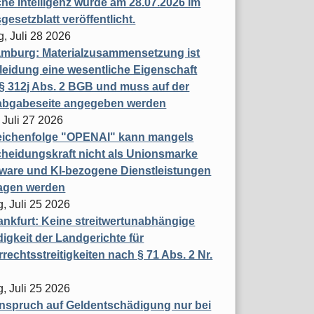
che Intelligenz wurde am 28.07.2026 im
esetzblatt veröffentlicht.
g, Juli 28 2026
mburg: Materialzusammensetzung ist
leidung eine wesentliche Eigenschaft
 312j Abs. 2 BGB und muss auf der
labgabeseite angegeben werden
 Juli 27 2026
eichenfolge "OPENAI" kann mangels
heidungskraft nicht als Unionsmarke
tware und KI-bezogene Dienstleistungen
ragen werden
, Juli 25 2026
nkfurt: Keine streitwertunabhängige
igkeit der Landgerichte für
rechtsstreitigkeiten nach § 71 Abs. 2 Nr.
, Juli 25 2026
nspruch auf Geldentschädigung nur bei