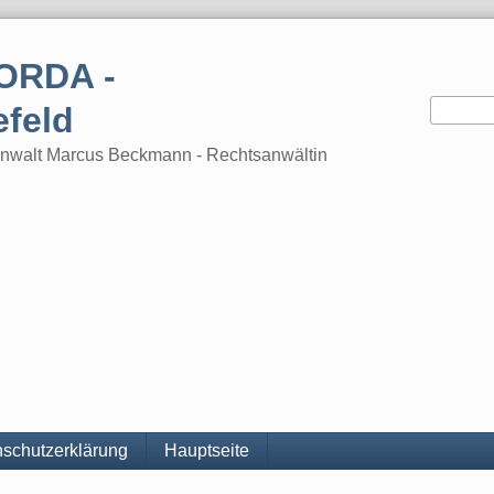
ORDA -
efeld
tsanwalt Marcus Beckmann - Rechtsanwältin
schutzerklärung
Hauptseite