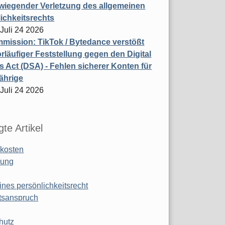
wiegender Verletzung des allgemeinen
ichkeitsrechts
 Juli 24 2026
ission: TikTok / Bytedance verstößt
rläufiger Feststellung gegen den Digital
s Act (DSA) - Fehlen sicherer Konten für
ährige
 Juli 24 2026
te Artikel
kosten
ung
ines persönlichkeitsrecht
tsanspruch
hutz