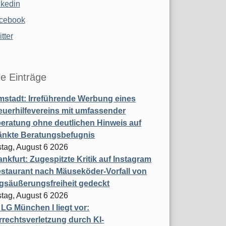
nkedin
cebook
tter
le Einträge
stadt: Irreführende Werbung eines
uerhilfevereins mit umfassender
eratung ohne deutlichen Hinweis auf
änkte Beratungsbefugnis
tag, August 6 2026
nkfurt: Zugespitzte Kritik auf Instagram
staurant nach Mäuseköder-Vorfall von
gsäußerungsfreiheit gedeckt
tag, August 6 2026
t LG München I liegt vor:
rechtsverletzung durch KI-