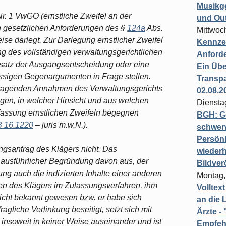
Musikg
r. 1 VwGO (ernstliche Zweifel an der
und Ou
 den gesetzlichen Anforderungen des §
124a
Abs.
Mittwoc
e darlegt. Zur Darlegung ernstlicher Zweifel
Kennzei
ng des vollständigen verwaltungsgerichtlichen
Anford
tssatz der Ausgangsentscheidung oder eine
Ein Übe
üssigen Gegenargumenten in Frage stellen.
Transpa
tragenden Annahmen des Verwaltungsgerichts
02.08.2
gen, in welcher Hinsicht und aus welchen
Diensta
assung ernstlichen Zweifeln begegnen
BGH: G
B 16.1220
– juris m.w.N.).
schwer
Persönl
gsantrag des Klägers nicht. Das
wiederh
t ausführlicher Begründung davon aus, der
Bildver
ung auch die indizierten Inhalte einer anderen
Montag,
en des Klägers im Zulassungsverfahren, ihm
Volltex
 nicht bekannt gewesen bzw. er habe sich
an die L
ragliche Verlinkung beseitigt, setzt sich mit
Ärzte 
insoweit in keiner Weise auseinander und ist
Empfeh