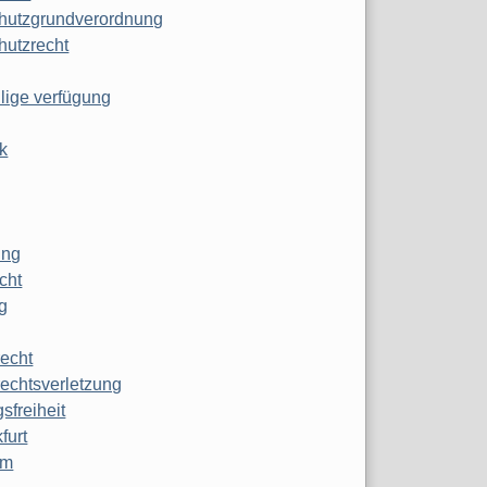
hutzgrundverordnung
hutzrecht
ilige verfügung
k
ung
echt
g
echt
echtsverletzung
sfreiheit
furt
mm