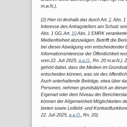
m.w.N.).
(2) Hier ist deshalb das durch Art.
2
. Abs. 1
Interesse des Antragstellers am Schutz sei
Abs. 1 GG, Art.
10
Abs. 1 EMRK verankerte
Medienfreiheit abzuwägen. Betrifft die Beric
bei dieser Abwägung von entscheidender Be
Informationsinteresse der Öffentlichkeit rech
vom 22. Juli 2025,
a.a.O.
, Rn. 20 m.w.N.).
gehört dabei, dass die Medien im Grundsatz
entscheiden können, was sie des öffentlich
Auch unterhaltende Beiträge, etwa über da
Personen, nehmen grundsätzlich an diesem 
Eigenart oder dem Niveau der Berichterst
können der Allgemeinheit Möglichkeiten d
bieten sowie Leitbild- und Kontrastfunktione
22. Juli 2025,
a.a.O.
, Rn. 20).