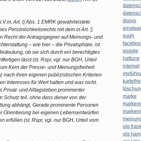
datensc
datensc
dsgvo
 i.V.m. Art.
8
Abs. 1 EMRK gewährleistete
einstwe
nes Persönlichkeitsrechts mit dem in Art.
5
eugh
n Recht der Antragsgegner auf Meinungs- und
faceboo
hterstattung – wie hier – die Privatsphäre, ist
google
deutung, ob sie sich durch ein berechtigtes
haftung
tfertigen lässt (st. Rspr, vgl. nur BGH, Urteil
internet
 Zum Kern der Presse- und Meinungsfreiheit
irreführ
 nach ihren eigenen publizistischen Kriterien
kartellr
en Interesses für Wert halten und was nicht.
löschun
s Privat- und Alltagsleben prominenter
marke
Schutz teil, ohne dass dieser von der
markenr
attung abhängt. Gerade prominente Personen
markenr
er Orientierung bei eigenen Lebensentwürfen
meinung
n erfüllen (st. Rspr, vgl. nur BGH, Urteil vom
olg frank
olg ha