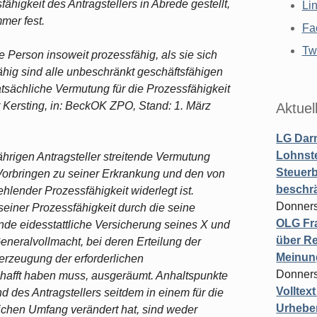
higkeit des Antragstellers in Abrede gestellt,
Li
mer fest.
Fa
Twi
e Person insoweit prozessfähig, als sie sich
ähig sind alle unbeschränkt geschäftsfähigen
atsächliche Vermutung für die Prozessfähigkeit
nur Kersting, in: BeckOK ZPO, Stand: 1. März
Aktuel
LG Darm
Lohnste
jährigen Antragsteller streitende Vermutung
Steuerb
Vorbringen zu seiner Erkrankung und den von
beschr
ender Prozessfähigkeit widerlegt ist.
Donners
 seiner Prozessfähigkeit durch die seine
OLG Fra
ende eidesstattliche Versicherung seines X und
über Re
Generalvollmacht, bei deren Erteilung der
Meinun
rzeugung der erforderlichen
Donners
schafft haben muss, ausgeräumt. Anhaltspunkte
Volltex
d des Antragstellers seitdem in einem für die
Urheber
ichen Umfang verändert hat, sind weder