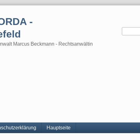
ORDA -
efeld
tsanwalt Marcus Beckmann - Rechtsanwältin
schutzerklärung
Hauptseite