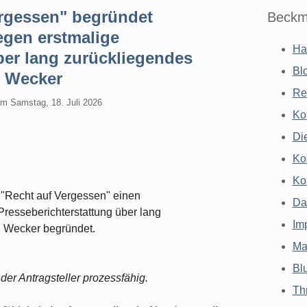
Vergessen" begründet
Beckm
gen erstmalige
Ha
ber lang zurückliegendes
Bl
n Wecker
Re
am
Samstag, 18. Juli 2026
Ko
Di
Ko
Ko
s "Recht auf Vergessen" einen
Da
resseberichterstattung über lang
Im
n Wecker begründet.
Ma
Bl
 der Antragsteller prozessfähig.
Th