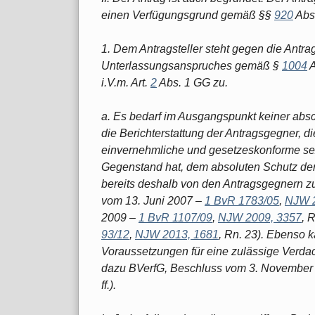
einen Verfügungsgrund gemäß §§
920
Abs
1. Dem Antragsteller steht gegen die Antr
Unterlassungsanspruches gemäß §
1004
A
i.V.m. Art.
2
Abs. 1 GG zu.
a. Es bedarf im Ausgangspunkt keiner ab
die Berichterstattung der Antragsgegner, d
einvernehmliche und gesetzeskonforme se
Gegenstand hat, dem absoluten Schutz der I
bereits deshalb von den Antragsgegnern zu
vom 13. Juni 2007 –
1 BvR 1783/05
,
NJW 2
2009 –
1 BvR 1107/09
,
NJW 2009, 3357
, 
93/12
,
NJW 2013, 1681
, Rn. 23). Ebenso 
Voraussetzungen für eine zulässige Verdac
dazu BVerfG, Beschluss vom 3. November
ff.).