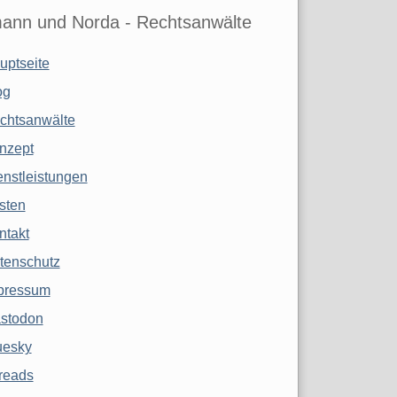
ann und Norda - Rechtsanwälte
uptseite
og
chtsanwälte
nzept
enstleistungen
sten
ntakt
tenschutz
pressum
stodon
uesky
reads