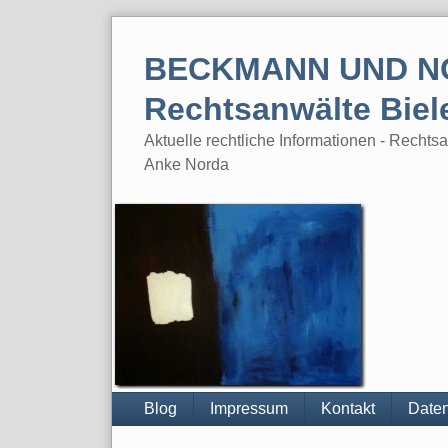
Skip
to
BECKMANN UND N
content
Rechtsanwälte Biel
Aktuelle rechtliche Informationen - Rech
Anke Norda
Blog
Impressum
Kontakt
Daten