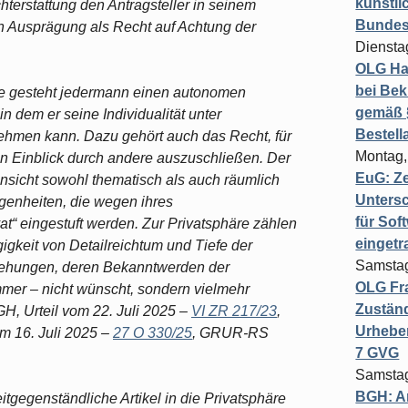
künstli
chterstattung den Antragsteller in seinem
Bundesg
n Ausprägung als Recht auf Achtung der
Diensta
OLG Ha
bei Bek
re gesteht jedermann einen autonomen
gemäß §
n dem er seine Individualität unter
Bestel
ehmen kann. Dazu gehört auch das Recht, für
Montag,
den Einblick durch andere auszuschließen. Der
EuG: Z
Hinsicht sowohl thematisch als auch räumlich
Untersc
genheiten, die wegen ihres
für Sof
vat“ eingestuft werden. Zur Privatsphäre zählen
einget
igkeit von Detailreichtum und Tiefe der
Samstag
iehungen, deren Bekanntwerden der
OLG Fra
mer – nicht wünscht, sondern vielmehr
Zuständ
GH, Urteil vom 22. Juli 2025 –
VI ZR 217/23
,
Urheber
m 16. Juli 2025 –
27 O 330/25
, GRUR-RS
7 GVG
Samstag
BGH: A
itgegenständliche Artikel in die Privatsphäre