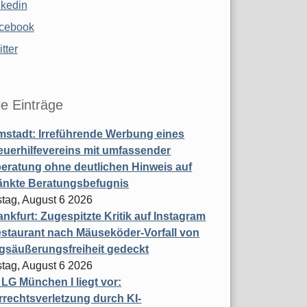
nkedin
cebook
tter
le Einträge
stadt: Irreführende Werbung eines
uerhilfevereins mit umfassender
eratung ohne deutlichen Hinweis auf
änkte Beratungsbefugnis
tag, August 6 2026
nkfurt: Zugespitzte Kritik auf Instagram
staurant nach Mäuseköder-Vorfall von
gsäußerungsfreiheit gedeckt
tag, August 6 2026
t LG München I liegt vor:
rechtsverletzung durch KI-