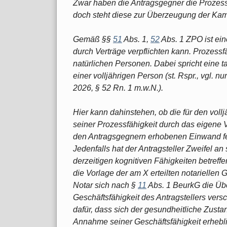
Zwar haben die Antragsgegner die Prozessfä
doch steht diese zur Überzeugung der Kam
Gemäß §§
51
Abs. 1,
52
Abs. 1 ZPO ist ein
durch Verträge verpflichten kann. Prozessf
natürlichen Personen. Dabei spricht eine t
einer volljährigen Person (st. Rspr., vgl. 
2026, § 52 Rn. 1 m.w.N.).
Hier kann dahinstehen, ob die für den voll
seiner Prozessfähigkeit durch das eigene 
den Antragsgegnern erhobenen Einwand fehl
Jedenfalls hat der Antragsteller Zweifel an
derzeitigen kognitiven Fähigkeiten betreff
die Vorlage der am X erteilten notariellen 
Notar sich nach §
11
Abs. 1 BeurkG die Übe
Geschäftsfähigkeit des Antragstellers ver
dafür, dass sich der gesundheitliche Zustan
Annahme seiner Geschäftsfähigkeit erhebl