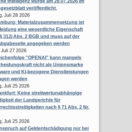
che Intelligenz wurde am 28.07.2026 im
esetzblatt veröffentlicht.
g, Juli 28 2026
mburg: Materialzusammensetzung ist
leidung eine wesentliche Eigenschaft
 312j Abs. 2 BGB und muss auf der
labgabeseite angegeben werden
 Juli 27 2026
eichenfolge "OPENAI" kann mangels
heidungskraft nicht als Unionsmarke
tware und KI-bezogene Dienstleistungen
ragen werden
, Juli 25 2026
nkfurt: Keine streitwertunabhängige
igkeit der Landgerichte für
rechtsstreitigkeiten nach § 71 Abs. 2 Nr.
, Juli 25 2026
nspruch auf Geldentschädigung nur bei