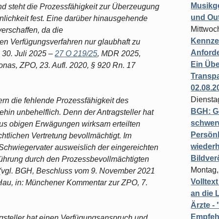
Musikg
d steht die Prozessfähigkeit zur Überzeugung
und Ou
ichkeit fest. Eine darüber hinausgehende
Mittwoc
erschaffen, da die
Kennzei
en Verfügungsverfahren nur glaubhaft zu
Anford
30. Juli 2025 –
27 O 219/25
, MDR 2025,
Ein Übe
Jonas, ZPO, 23. Aufl. 2020, § 920 Rn. 17
Transpa
02.08.2
Diensta
n die fehlende Prozessfähigkeit des
BGH: G
in unbehelflich. Denn der Antragsteller hat
schwer
s obigen Erwägungen wirksam erteilten
Persönl
chtlichen Vertretung bevollmächtigt. Im
wiederh
Schwiegervater ausweislich der eingereichten
Bildver
sführung durch den Prozessbevollmächtigten
Montag,
t (vgl. BGH, Beschluss vom 9. November 2021
Volltex
Hau, in: Münchener Kommentar zur ZPO, 7.
an die L
Ärzte 
Empfeh
ragsteller hat einen Verfügungsanspruch und