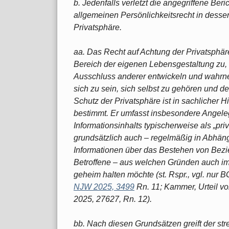
b. Jedenfalls verletzt die angegriffene Beri
allgemeinen Persönlichkeitsrecht in desse
Privatsphäre.
aa. Das Recht auf Achtung der Privatsphä
Bereich der eigenen Lebensgestaltung zu, i
Ausschluss anderer entwickeln und wahrn
sich zu sein, sich selbst zu gehören und 
Schutz der Privatsphäre ist in sachlicher 
bestimmt. Er umfasst insbesondere Angele
Informationsinhalts typischerweise als „pri
grundsätzlich auch – regelmäßig in Abhäng
Informationen über das Bestehen von Bez
Betroffene – aus welchen Gründen auch im
geheim halten möchte (st. Rspr., vgl. nur B
NJW 2025, 3499
Rn. 11; Kammer, Urteil vo
2025, 27627, Rn. 12).
bb. Nach diesen Grundsätzen greift der stre