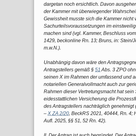
dargetan noch ersichtlich. Davon ausgehen
der Kammer mit überwiegender Wahrscheinl
Gewissheit musste sich die Kammer nicht v
Sachurteilsvoraussetzungen im einstweilig
machen sind (vgl. Kammer, Beschluss vom 
1429, beckonline Rn. 13; Bruns, in: Stein/
m.w.N.).
Unabhängig davon wäre den Antragsgegner
Antragstellers gemäß §
51
Abs. 3 ZPO ohneh
seinen X im Rahmen der umfassend und au
notariellen Generalvollmacht auch zur geri
Rahmen dieser Vertretungsmacht hat sein 
eidesstattlichen Versicherung die Prozes
des Antragstellers nachträglich genehmig
–
X ZA 2/20
, BeckRS 2021, 40444, Rn. 4; 
Aufl. 2025, §§ 51, 52 Rn. 42).
II. Der Antrag ist auch begründet. Der Ant