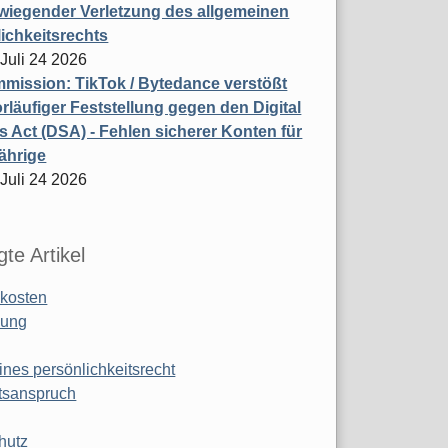
wiegender Verletzung des allgemeinen
ichkeitsrechts
 Juli 24 2026
ission: TikTok / Bytedance verstößt
rläufiger Feststellung gegen den Digital
s Act (DSA) - Fehlen sicherer Konten für
ährige
 Juli 24 2026
te Artikel
kosten
ung
ines persönlichkeitsrecht
tsanspruch
hutz