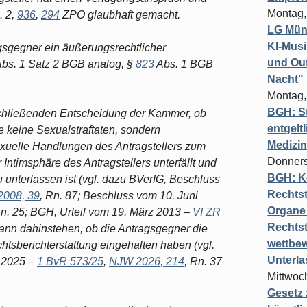
Montag,
. 2,
936
,
294
ZPO glaubhaft gemacht.
LG Münc
KI-Mus
agsgegner ein äußerungsrechtlicher
und Out
bs. 1 Satz 2 BGB analog, §
823
Abs. 1 BGB
Nacht"
Montag,
BGH: St
schließenden Entscheidung der Kammer, ob
entgelt
ie keine Sexualstraftaten, sondern
Medizi
xuelle Handlungen des Antragstellers zum
Donners
ntimsphäre des Antragstellers unterfällt und
BGH: K
 unterlassen ist (vgl. dazu BVerfG, Beschluss
Rechtst
008, 39
, Rn. 87; Beschluss vom 10. Juni
Organe 
Rn. 25; BGH, Urteil vom 19. März 2013 –
VI ZR
Rechts
kann dahinstehen, ob die Antragsgegner die
wettbew
htsberichterstattung eingehalten haben (vgl.
Unterl
 2025 –
1 BvR 573/25
,
NJW 2026, 214
, Rn. 37
Mittwoch
Gesetz