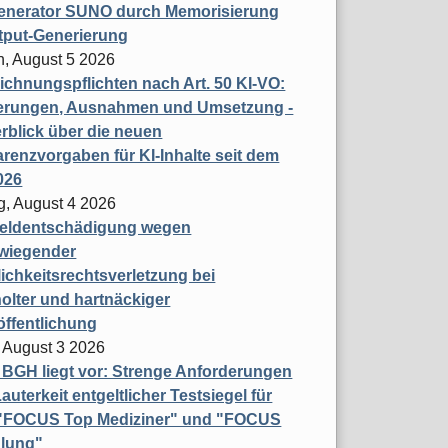
enerator SUNO durch Memorisierung
tput-Generierung
h, August 5 2026
chnungspflichten nach Art. 50 KI-VO:
erungen, Ausnahmen und Umsetzung -
rblick über die neuen
renzvorgaben für KI-Inhalte seit dem
026
g, August 4 2026
eldentschädigung wegen
wiegender
ichkeitsrechtsverletzung bei
olter und hartnäckiger
öffentlichung
 August 3 2026
t BGH liegt vor: Strenge Anforderungen
auterkeit entgeltlicher Testsiegel für
- "FOCUS Top Mediziner" und "FOCUS
lung"