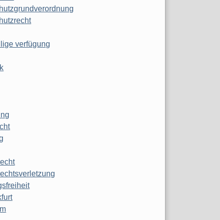
hutzgrundverordnung
hutzrecht
ilige verfügung
k
ung
echt
g
echt
echtsverletzung
sfreiheit
furt
mm