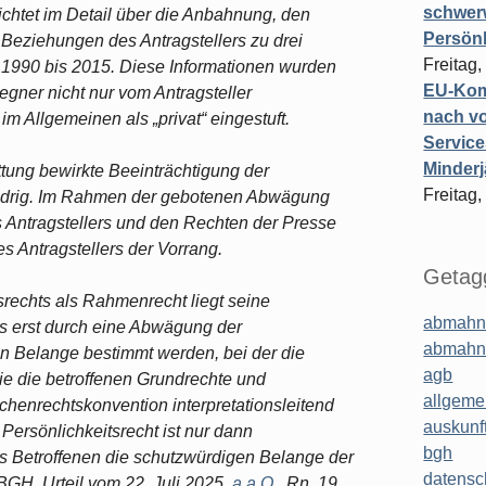
schwer
richtet im Detail über die Anbahnung, den
Persönl
 Beziehungen des Antragstellers zu drei
Freitag,
1990 bis 2015. Diese Informationen wurden
EU-Komm
egner nicht nur vom Antragsteller
nach vo
 Allgemeinen als „privat“ eingestuft.
Service
Minderj
attung bewirkte Beeinträchtigung der
Freitag,
swidrig. Im Rahmen der gebotenen Abwägung
 Antragstellers und den Rechten der Presse
s Antragstellers der Vorrang.
Getagg
srechts als Rahmenrecht liegt seine
abmahn
ss erst durch eine Abwägung der
abmahn
en Belange bestimmt werden, bei der die
agb
e die betroffenen Grundrechte und
allgeme
enrechtskonvention interpretationsleitend
auskunf
 Persönlichkeitsrecht ist nur dann
bgh
s Betroffenen die schutzwürdigen Belange der
datensc
 BGH, Urteil vom 22. Juli 2025,
a.a.O.
, Rn. 19