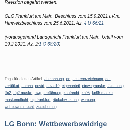
Revision begehrt werden.
OLG Frankfurt am Main, Beschluss vom 15.9.2021 i.V.m.
Hinweisbeschluss vom 25.6.2021, Az.
4 U 66/21
(vorausgehend Landgericht Frankfurt am Main, Urteil vom
19.2.2021, Az. 2/
1 O 68/20
)
Tags für diesen Artikel:
abmahnung
,
ce
,
ce-kennzeichnung
,
ce-
zertifikat
,
corona
,
covid
,
covid19
,
eigenanteil
,
einwegmaske
,
fälschung
,
ffp2
,
ffp2-maske
,
hwg
,
irreführung
,
kaufrecht
,
kn95
,
kn95-maske
,
maskenpflicht
,
olg frankfurt
,
rückabwicklung
,
werbung
,
wettbewerbsrecht
,
zusicherung
LG Bonn: Wettbewerbswidrige