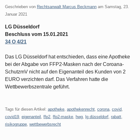
Geschrieben von
Rechtsanwalt Marcus Beckmann
am
Samstag, 23.
Januar 2021
LG Düsseldorf
Beschluss vom 15.01.2021
34 O 4/21
Das LG Düsseldorf hat entschieden, dass eine Apotheke
bei der Abgabe von FFP2-Masken nach der Coroana-
SchutzmV nicht auf den Eigenanteil des Kunden von 2
EURO verzichten darf. Das Verfahren hatte die
Wettbewerbszentrale geführt.
Tags für diesen Artikel:
apotheke
,
apothekenrecht
,
corona
,
covid
,
covid19
,
eigenanteil
,
ffp2
,
ffp2-maske
,
hwg
,
lg düsseldorf
,
rabatt
,
risikogruppe
,
wettbewerbsrecht