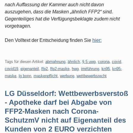
nach Auffassung der Kammer auch nicht davon
auszugehen, dass die Masken „ähnlich FFP2“ sind.
Gegenteiliges hat die Verfügungsbeklagte zudem nicht
vorgetragen.
Den Volltext der Entscheidung finden Sie
hier:
Tags für diesen Artikel:
abmahnung
,
ähnlich
,
§ 5 uwg
,
corona
,
covid
,
covid19
,
eigenanteil
,
ffp2
,
ffp2-maske
,
hwg
,
irreführung
,
kn95
,
kn95-
maske
,
lg bonn
,
maskenpflicht
,
werbung
,
wettbewerbsrecht
LG Düsseldorf: Wettbewerbsverstoß
- Apotheke darf bei Abgabe von
FFP2-Masken nach Corona-
SchutzmV nicht auf Eigenanteil des
Kunden von 2 EURO verzichten