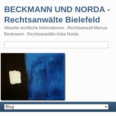
Skip
BECKMANN UND NORDA -
to
content
Rechtsanwälte Bielefeld
Aktuelle rechtliche Informationen - Rechtsanwalt Marcus
Beckmann - Rechtsanwältin Anke Norda