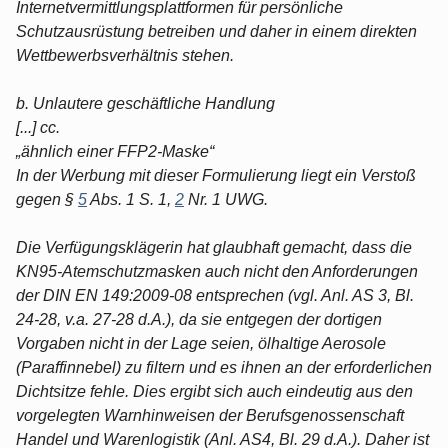
Internetvermittlungsplattformen für persönliche
Schutzausrüstung betreiben und daher in einem direkten
Wettbewerbsverhältnis stehen.
b. Unlautere geschäftliche Handlung
[...] cc.
„ähnlich einer FFP2-Maske“
In der Werbung mit dieser Formulierung liegt ein Verstoß
gegen §
5
Abs. 1 S. 1,
2
Nr. 1 UWG.
Die Verfügungsklägerin hat glaubhaft gemacht, dass die
KN95-Atemschutzmasken auch nicht den Anforderungen
der DIN EN 149:2009-08 entsprechen (vgl. Anl. AS 3, Bl.
24-28, v.a. 27-28 d.A.), da sie entgegen der dortigen
Vorgaben nicht in der Lage seien, ölhaltige Aerosole
(Paraffinnebel) zu filtern und es ihnen an der erforderlichen
Dichtsitze fehle. Dies ergibt sich auch eindeutig aus den
vorgelegten Warnhinweisen der Berufsgenossenschaft
Handel und Warenlogistik (Anl. AS4, Bl. 29 d.A.). Daher ist