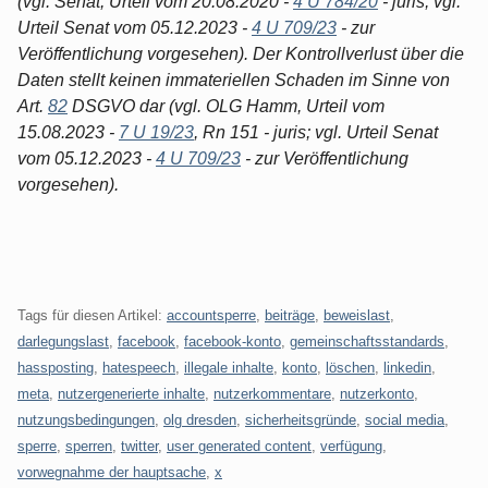
(vgl. Senat, Urteil vom 20.08.2020 -
4 U 784/20
- juris; vgl.
Urteil Senat vom 05.12.2023 -
4 U 709/23
- zur
Veröffentlichung vorgesehen). Der Kontrollverlust über die
Daten stellt keinen immateriellen Schaden im Sinne von
Art.
82
DSGVO dar (vgl. OLG Hamm, Urteil vom
15.08.2023 -
7 U 19/23
, Rn 151 - juris; vgl. Urteil Senat
vom 05.12.2023 -
4 U 709/23
- zur Veröffentlichung
vorgesehen).
Tags für diesen Artikel:
accountsperre
,
beiträge
,
beweislast
,
darlegungslast
,
facebook
,
facebook-konto
,
gemeinschaftsstandards
,
hassposting
,
hatespeech
,
illegale inhalte
,
konto
,
löschen
,
linkedin
,
meta
,
nutzergenerierte inhalte
,
nutzerkommentare
,
nutzerkonto
,
nutzungsbedingungen
,
olg dresden
,
sicherheitsgründe
,
social media
,
sperre
,
sperren
,
twitter
,
user generated content
,
verfügung
,
vorwegnahme der hauptsache
,
x