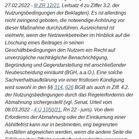
27.02.2022 -
III ZR 12/21
, Leitsatz 4 zu Ziffer 3.2. der
Nutzungsbedingungen der Beklagten). Es ist allerdings
nicht zwingend geboten, die notwendige Anhörung vor
dieser Maßnahme durchzuführen. Ausreichend ist
vielmehr, wenn der Netzwerkbetreiber im Hinblick auf die
Löschung eines Beitrages in seinen
Geschäftsbedingungen den Nutzern ein Recht auf
unverzügliche nachträgliche Benachrichtigung,
Begründung und Gegendarstellung mit anschließender
Neubescheidung einräumt (BGH, a.a.O.). Eine solche
Sachverhaltsaufklärung vor einer fristlosen Kündigung
wird sowohl in den §§
314
,
626
BGB als auch in Ziff. 4.2.
der Nutzungsbedingungen durch das Regelerfordernis der
Abmahnung sichergestellt (vgl. Senat, Urteil vom
08.03.2022 -
4 U 1050/21
, Rn 22 - juris). Von dem
Erfordernis der Abmahnung oder der Einräumung einer
Abhilfefrist kann nur in bestimmten, eng begrenzten
Ausfällen abgewichen werden, wenn die andere Seite die