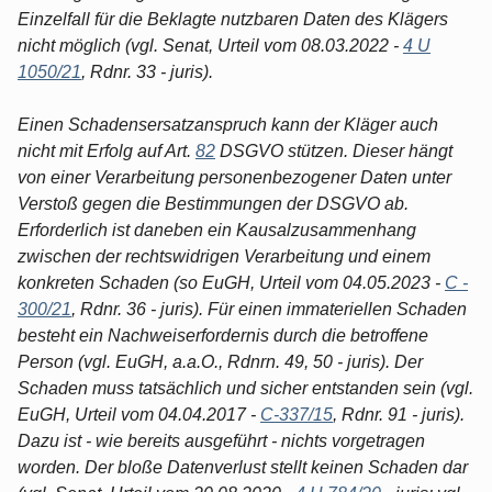
Einzelfall für die Beklagte nutzbaren Daten des Klägers
nicht möglich (vgl. Senat, Urteil vom 08.03.2022 -
4 U
1050/21
, Rdnr. 33 - juris).
Einen Schadensersatzanspruch kann der Kläger auch
nicht mit Erfolg auf Art.
82
DSGVO stützen. Dieser hängt
von einer Verarbeitung personenbezogener Daten unter
Verstoß gegen die Bestimmungen der DSGVO ab.
Erforderlich ist daneben ein Kausalzusammenhang
zwischen der rechtswidrigen Verarbeitung und einem
konkreten Schaden (so EuGH, Urteil vom 04.05.2023 -
C -
300/21
, Rdnr. 36 - juris). Für einen immateriellen Schaden
besteht ein Nachweiserfordernis durch die betroffene
Person (vgl. EuGH, a.a.O., Rdnrn. 49, 50 - juris). Der
Schaden muss tatsächlich und sicher entstanden sein (vgl.
EuGH, Urteil vom 04.04.2017 -
C-337/15
, Rdnr. 91 - juris).
Dazu ist - wie bereits ausgeführt - nichts vorgetragen
worden. Der bloße Datenverlust stellt keinen Schaden dar