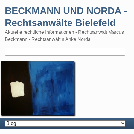
Skip
BECKMANN UND NORDA -
to
content
Rechtsanwälte Bielefeld
Aktuelle rechtliche Informationen - Rechtsanwalt Marcus
Beckmann - Rechtsanwältin Anke Norda