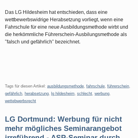
Das LG Hildesheim hat entschieden, dass eine
wettbewerbswidrige Herabsetzung vorliegt, wenn eine
Fahrschule für eine neue Ausbildungsmethode wirbt und
die herkömmliche Führerschein-Ausbilungsmethode als
"falsch und gefährlich" bezeichnet.
Tags für diesen Artikel:
ausbildungsmethode
,
fahrschule
,
führerschein
,
gefährlich
,
herabsetzung
,
lg hildesheim
,
schlecht
,
werbung
,
wettebwerbsrecht
LG Dortmund: Werbung für nicht
mehr mögliches Seminarangebot
irreführend - ASP-Seminar durch