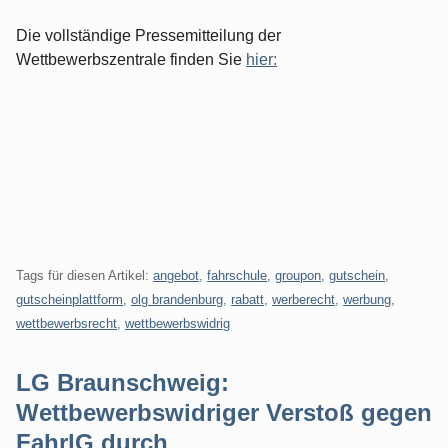
Die vollständige Pressemitteilung der
Wettbewerbszentrale finden Sie
hier:
Tags für diesen Artikel:
angebot
,
fahrschule
,
groupon
,
gutschein
,
gutscheinplattform
,
olg brandenburg
,
rabatt
,
werberecht
,
werbung
,
wettbewerbsrecht
,
wettbewerbswidrig
LG Braunschweig:
Wettbewerbswidriger Verstoß gegen
FahrlG durch