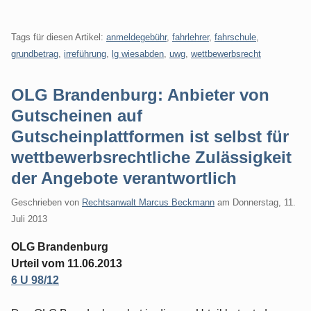
Tags für diesen Artikel:
anmeldegebühr
,
fahrlehrer
,
fahrschule
,
grundbetrag
,
irreführung
,
lg wiesabden
,
uwg
,
wettbewerbsrecht
OLG Brandenburg: Anbieter von
Gutscheinen auf
Gutscheinplattformen ist selbst für
wettbewerbsrechtliche Zulässigkeit
der Angebote verantwortlich
Geschrieben von
Rechtsanwalt Marcus Beckmann
am
Donnerstag, 11.
Juli 2013
OLG Brandenburg
Urteil vom 11.06.2013
6 U 98/12