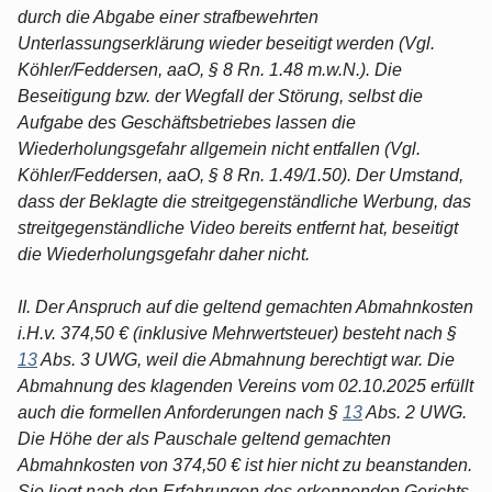
durch die Abgabe einer strafbewehrten
Unterlassungserklärung wieder beseitigt werden (Vgl.
Köhler/Feddersen, aaO, § 8 Rn. 1.48 m.w.N.). Die
Beseitigung bzw. der Wegfall der Störung, selbst die
Aufgabe des Geschäftsbetriebes lassen die
Wiederholungsgefahr allgemein nicht entfallen (Vgl.
Köhler/Feddersen, aaO, § 8 Rn. 1.49/1.50). Der Umstand,
dass der Beklagte die streitgegenständliche Werbung, das
streitgegenständliche Video bereits entfernt hat, beseitigt
die Wiederholungsgefahr daher nicht.
II. Der Anspruch auf die geltend gemachten Abmahnkosten
i.H.v. 374,50 € (inklusive Mehrwertsteuer) besteht nach §
13
Abs. 3 UWG, weil die Abmahnung berechtigt war. Die
Abmahnung des klagenden Vereins vom 02.10.2025 erfüllt
auch die formellen Anforderungen nach §
13
Abs. 2 UWG.
Die Höhe der als Pauschale geltend gemachten
Abmahnkosten von 374,50 € ist hier nicht zu beanstanden.
Sie liegt nach den Erfahrungen des erkennenden Gerichts