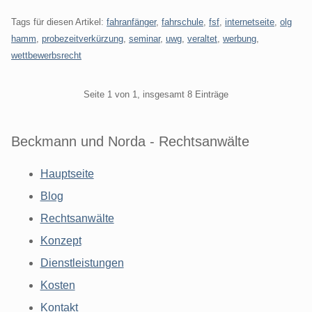
Tags für diesen Artikel:
fahranfänger
,
fahrschule
,
fsf
,
internetseite
,
olg
hamm
,
probezeitverkürzung
,
seminar
,
uwg
,
veraltet
,
werbung
,
wettbewerbsrecht
Pagination
Seite 1 von 1, insgesamt 8 Einträge
Beckmann und Norda - Rechtsanwälte
Hauptseite
Blog
Rechtsanwälte
Konzept
Dienstleistungen
Kosten
Kontakt