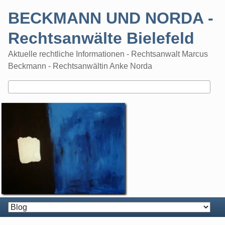
Skip
BECKMANN UND NORDA -
to
content
Rechtsanwälte Bielefeld
Aktuelle rechtliche Informationen - Rechtsanwalt Marcus
Beckmann - Rechtsanwältin Anke Norda