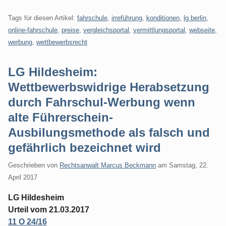
Tags für diesen Artikel:
fahrschule
,
irreführung
,
konditionen
,
lg berlin
,
online-fahrschule
,
preise
,
vergleichsportal
,
vermittlungsportal
,
webseite
,
werbung
,
wettbewerbsrecht
LG Hildesheim:
Wettbewerbswidrige Herabsetzung
durch Fahrschul-Werbung wenn
alte Führerschein-
Ausbilungsmethode als falsch und
gefährlich bezeichnet wird
Geschrieben von
Rechtsanwalt Marcus Beckmann
am
Samstag, 22.
April 2017
LG Hildesheim
Urteil vom 21.03.2017
11 O 24/16