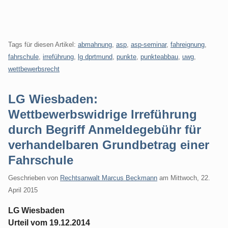
Tags für diesen Artikel:
abmahnung
,
asp
,
asp-seminar
,
fahreignung
,
fahrschule
,
irreführung
,
lg dprtmund
,
punkte
,
punkteabbau
,
uwg
,
wettbewerbsrecht
LG Wiesbaden:
Wettbewerbswidrige Irreführung
durch Begriff Anmeldegebühr für
verhandelbaren Grundbetrag einer
Fahrschule
Geschrieben von
Rechtsanwalt Marcus Beckmann
am
Mittwoch, 22.
April 2015
LG Wiesbaden
Urteil vom 19.12.2014