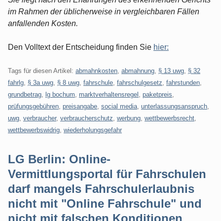
im Rahmen der üblicherweise in vergleichbaren Fällen
anfallenden Kosten.
Den Volltext der Entscheidung finden Sie
hier:
Tags für diesen Artikel:
abmahnkosten
,
abmahnung
,
§ 13 uwg
,
§ 32
fahrlg
,
§ 3a uwg
,
§ 8 uwg
,
fahrschule
,
fahrschulgesetz
,
fahrstunden
,
grundbetrag
,
lg bochum
,
marktverhaltensregel
,
paketpreis
,
prüfungsgebühren
,
preisangabe
,
social media
,
unterlassungsanspruch
,
uwg
,
verbraucher
,
verbraucherschutz
,
werbung
,
wettbewerbsrecht
,
wettbewerbswidrig
,
wiederholungsgefahr
LG Berlin: Online-
Vermittlungsportal für Fahrschulen
darf mangels Fahrschulerlaubnis
nicht mit "Online Fahrschule" und
nicht mit falschen Konditionen