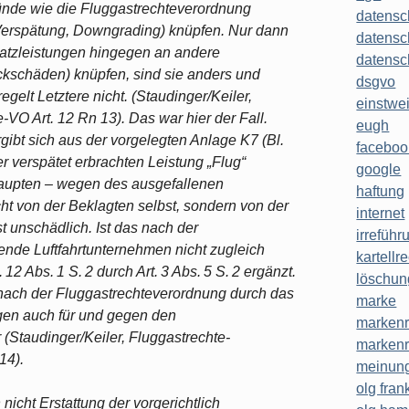
ünde wie die Fluggastrechteverordnung
datensc
)Verspätung, Downgrading) knüpfen. Nur dann
datensc
satzleistungen hingegen an andere
datensc
kschäden) knüpfen, sind sie anders und
dsgvo
gelt Letztere nicht. (Staudinger/Keiler,
einstwe
VO Art. 12 Rn 13). Das war hier der Fall.
eugh
bt sich aus der vorgelegten Anlage K7 (Bl.
faceboo
r verspätet erbrachten Leistung „Flug“
google
ehaupten – wegen des ausgefallenen
haftung
t von der Beklagten selbst, sondern von der
internet
t unschädlich. Ist das nach der
irreführ
ende Luftfahrtunternehmen nicht zugleich
kartellr
12 Abs. 1 S. 2 durch Art. 3 Abs. 5 S. 2 ergänzt.
löschun
nach der Fluggastrechteverordnung durch das
marke
gen auch für und gegen den
markenr
Staudinger/Keiler, Fluggastrechte-
markenr
14).
meinung
olg frank
icht Erstattung der vorgerichtlich