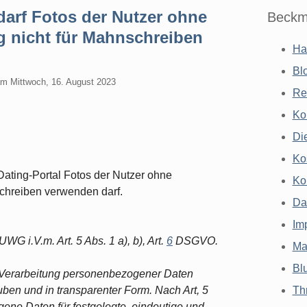
darf Fotos der Nutzer ohne
Beckm
g nicht für Mahnschreiben
Ha
Bl
am
Mittwoch, 16. August 2023
Re
Ko
Di
Ko
Dating-Portal Fotos der Nutzer ohne
Ko
schreiben verwenden darf.
Da
Im
UWG i.V.m. Art. 5 Abs. 1 a), b), Art.
6
DSGVO.
Ma
Bl
 Verarbeitung personenbezogener Daten
en und in transparenter Form. Nach Art, 5
Th
ne Daten für festgelegte, eindeutige und