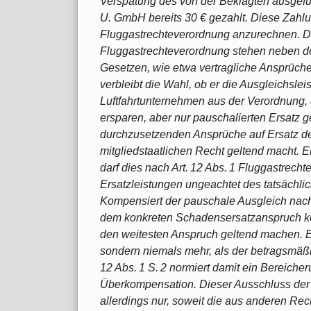
Verspätung des von der Beklagten ausgefü
U. GmbH bereits 30 € gezahlt. Diese Zahlu
Fluggastrechteverordnung anzurechnen. D
Fluggastrechteverordnung stehen neben 
Gesetzen, wie etwa vertragliche Ansprüch
verbleibt die Wahl, ob er die Ausgleichs
Luftfahrtunternehmen aus der Verordnung
ersparen, aber nur pauschalierten Ersatz 
durchzusetzenden Ansprüche auf Ersatz d
mitgliedstaatlichen Recht geltend macht.
darf dies nach Art. 12 Abs. 1 Fluggastrech
Ersatzleistungen ungeachtet des tatsächli
Kompensiert der pauschale Ausgleich nach
dem konkreten Schadensersatzanspruch kom
den weitesten Anspruch geltend machen. Er
sondern niemals mehr, als der betragsmäßi
12 Abs. 1 S. 2 normiert damit ein Bereiche
Überkompensation. Dieser Ausschluss der 
allerdings nur, soweit die aus anderen R