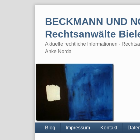
Skip
to
BECKMANN UND N
content
Rechtsanwälte Biel
Aktuelle rechtliche Informationen - Rech
Anke Norda
Blog
Impressum
Kontakt
Daten