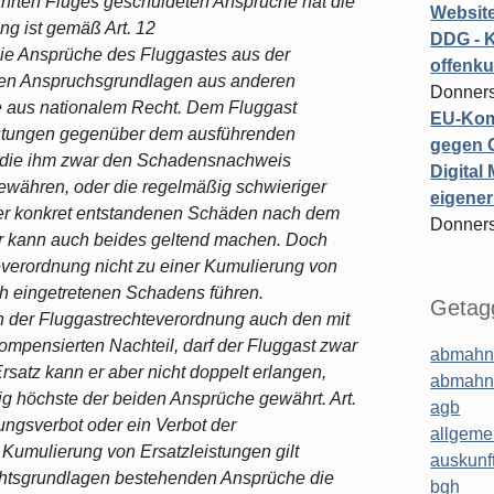
hrten Fluges geschuldeten Ansprüche hat die
Website
ng ist gemäß Art. 12
DDG - 
ie Ansprüche des Fluggastes aus der
offenku
den Anspruchsgrundlagen aus anderen
Donners
e aus nationalem Recht. Dem Fluggast
EU-Kom
leistungen gegenüber dem ausführenden
gegen 
, die ihm zwar den Schadensnachweis
Digital
gewähren, oder die regelmäßig schwieriger
eigener
er konkret entstandenen Schäden nach dem
Donners
 Er kann auch beides geltend machen. Doch
teverordnung nicht zu einer Kumulierung von
ch eingetretenen Schadens führen.
Getagg
 der Fluggastrechteverordnung auch den mit
pensierten Nachteil, darf der Fluggast zwar
abmahn
satz kann er aber nicht doppelt erlangen,
abmahn
g höchste der beiden Ansprüche gewährt. Art.
agb
rungsverbot oder ein Verbot der
allgeme
Kumulierung von Ersatzleistungen gilt
auskunf
echtsgrundlagen bestehenden Ansprüche die
bgh