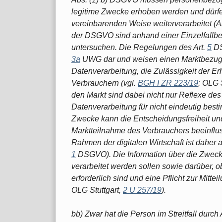
legitime Zwecke erhoben werden und dürfen
vereinbarenden Weise weiterverarbeitet (A
der DSGVO sind anhand einer Einzelfallbet
untersuchen. Die Regelungen des Art.
5
DS
3a
UWG dar und weisen einen Marktbezug 
Datenverarbeitung, die Zulässigkeit der E
Verbrauchern (vgl.
BGH I ZR 223/19
; OLG 
den Markt sind dabei nicht nur Reflexe des
Datenverarbeitung für nicht eindeutig best
Zwecke kann die Entscheidungsfreiheit und
Marktteilnahme des Verbrauchers beeinflu
Rahmen der digitalen Wirtschaft ist daher 
1
DSGVO). Die Information über die Zweck
verarbeitet werden sollen sowie darüber, o
erforderlich sind und eine Pflicht zur Mitte
OLG Stuttgart,
2 U 257/19
).
bb) Zwar hat die Person im Streitfall dur