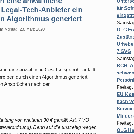
n eine anwaltliche
Untersc
Legal-Tech-Anbieter ein
für Sof
einget
n Algorithmus generiert
Samstag
am
Montag, 23. März 2020
OLG Fra
Zuständ
Urheber
7 GVG
Samstag
BGH: A
nn eine anwaltliche Geschäftsgebühr anfällt,
schwer
eiben durch einen Algorithmus generiert.
Persönl
on Ansprüchen nach der
Freitag,
EU-Komm
nach vo
Service
Minderj
tattung von weiteren 30 € gemäß Art. 7 VO
Freitag,
teverordnung). Denn auf die unstreitig wegen
OLG Ha