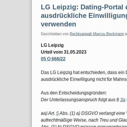
LG Leipzig: Dating-Portal 
ausdrückliche Einwilligun
verwenden
Geschrieben von
Rechtsanwalt Marcus Beckmann
LG Leipzig
Urteil vom 31.05.2023
05 O 666/22
Das LG Leipzig hat entschieden, dass ein 
ausdrückliche Einwilligung nicht für Mahn
Aus den Entscheidungsgründen:
Der Unterlassungsanspruch folgt aus §
3a
aa) Art.
5
Abs. (1) a) DSGVO verlangt eine
aufrechtmäßige Weise, nach Treu und Glaub
Abs. (1) b) DSGVO müssen personenbezoge