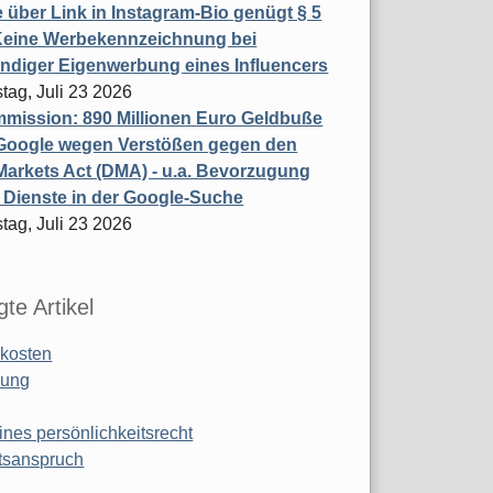
 über Link in Instagram-Bio genügt § 5
Keine Werbekennzeichnung bei
ndiger Eigenwerbung eines Influencers
tag, Juli 23 2026
mission: 890 Millionen Euro Geldbuße
Google wegen Verstößen gegen den
 Markets Act (DMA) - u.a. Bevorzugung
 Dienste in der Google-Suche
tag, Juli 23 2026
te Artikel
kosten
ung
ines persönlichkeitsrecht
tsanspruch