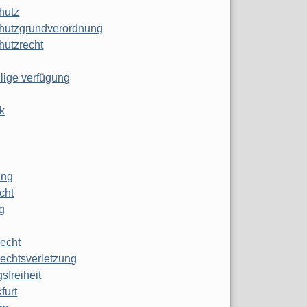
hutz
hutzgrundverordnung
hutzrecht
ilige verfügung
k
ung
echt
g
echt
echtsverletzung
sfreiheit
furt