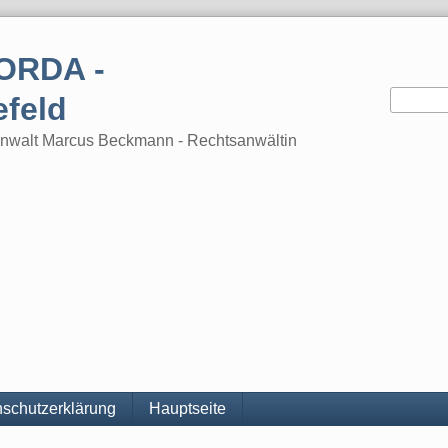
ORDA -
efeld
tsanwalt Marcus Beckmann - Rechtsanwältin
schutzerklärung
Hauptseite