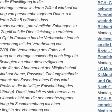
n die Einwilligung in die
BGH: G
trages erteilt. In deren Ziffer 4 wird auf die
schwer
ellung von personenbezogenen Daten, u.a.
Persönl
ren Ziffer 5 erläutert, dass
wiederh
endet werden, „um sämtliche Zahlungen zu
Bildver
Zugriff auf die Dienstleistung zu errichten
Montag,
r Opt-In-Funktion hat der Verbraucher jedoch
Volltex
ammenhang mit der Verarbeitung von
an die L
VO). Die Verwendung des Fotos auf
Ärzte 
llung des Vertrages notwendig noch liegt ein
Empfeh
Beklagten an einer diesbezüglichen
Montag,
s die für das Abonnement der Mitgliedschaft
LG Münc
sind nur Name, Passwort, Zahlungsmethode,
KI-Mus
annt; das Zusenden eines Fotos wird
und Out
Profils in die freiwillige Entscheidung des
Nacht"
rklärung). Damit handelt es sich bereits aus
Montag,
r 4 auch nicht um die personenbezogenen
BGH: St
klärung im Zusammenhang mit einer
entgelt
 liegt in der Versendung von
Medizi