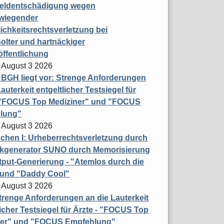
eldentschädigung wegen
wiegender
ichkeitsrechtsverletzung bei
olter und hartnäckiger
öffentlichung
 August 3 2026
t BGH liegt vor: Strenge Anforderungen
auterkeit entgeltlicher Testsiegel für
- "FOCUS Top Mediziner" und "FOCUS
lung"
 August 3 2026
hen I: Urheberrechtsverletzung durch
ikgenerator SUNO durch Memorisierung
put-Generierung - "Atemlos durch die
 und "Daddy Cool"
 August 3 2026
renge Anforderungen an die Lauterkeit
licher Testsiegel für Ärzte - "FOCUS Top
ner" und "FOCUS Empfehlung"