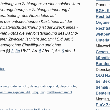
rbeitung von Zahlungen; zu einer solchen kam
Donners
(vorangehend) zur Zahlungserinnerung /-
BGH: K
erarbeitung“ des Nutzerfotos auf
Rechtst
en des entsprechenden Kästchens auf der
Organe 
der Datenschutzerklärung ist der Zweck eines -
Rechts
nen Fotos die Vervollständigung des Dating-
wettbew
ren Zwecken ist nicht „legitim“ i.S.d. Art. 5
Unterl
erfolgt ohne Einwilligung und ohne
Mittwoch
gen §§
3
,
3a
UWG, Art.
5
Abs. 1, Art.
6
abs. 1
Gesetz
künstli
Bundesg
ier:
Diensta
OLG Ha
bei Bek
3a uwg
,
datenschutz
,
dating
,
dating-portal
,
dsgvo
,
foto
,
gemäß §
recht am eigenen bild
,
urhg
,
uwg
,
wettbewerbsrecht
Bestel
Montag,
EuG: Z