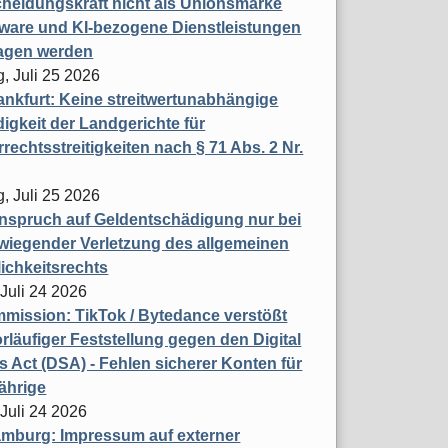
heidungskraft nicht als Unionsmarke
tware und KI-bezogene Dienstleistungen
ragen werden
, Juli 25 2026
nkfurt: Keine streitwertunabhängige
igkeit der Landgerichte für
rechtsstreitigkeiten nach § 71 Abs. 2 Nr.
, Juli 25 2026
nspruch auf Geldentschädigung nur bei
wiegender Verletzung des allgemeinen
ichkeitsrechts
 Juli 24 2026
ission: TikTok / Bytedance verstößt
rläufiger Feststellung gegen den Digital
s Act (DSA) - Fehlen sicherer Konten für
ährige
 Juli 24 2026
mburg: Impressum auf externer