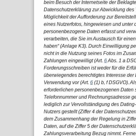
beim Besuch der Internetseite der Beklagte
Datenschutzerklärung zur Abwicklung des Ver
Möglichkeit der Aufforderung zur Bereitst
eines Nutzerfotos, hingewiesen und unter de
personenbezogene Daten erfasst und verw
verarbeiten, die Sie im Austausch für einen 
haben“ (Anlage K3). Durch Einwilligung pe
nicht in die Nutzung seines Fotos im Zus
Zahlungen eingewilligt (Art.
6
Abs. 1 a DSG
Forderungsschreiben ist weder für die Erfü
überwiegendes berechtigtes Interesse der 
Verwendung vor (Art.
6
(1) b, f DSGVO). Al
erforderlichen personenbezogenen Daten 
Telefonnummer und Rechnungsadresse gen
lediglich zur Vervollständigung des Dating-
Nutzers gestellt (Ziffer 4 der Datenschutze
dem Zusammenhang der Regelung in Ziffe
Daten, auf die Ziffer 5 der Datenschutzer
Zahlungsverarbeitung Bezug nimmt. Ferner