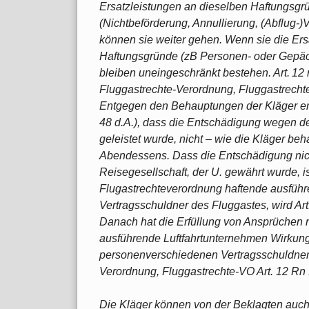
Ersatzleistungen an dieselben Haftungsgr
(Nichtbeförderung, Annullierung, (Abflug-
können sie weiter gehen. Wenn sie die Er
Haftungsgründe (zB Personen- oder Gepäc
bleiben uneingeschränkt bestehen. Art. 12 re
Fluggastrechte-Verordnung, Fluggastrechte-
Entgegen den Behauptungen der Kläger ergi
48 d.A.), dass die Entschädigung wegen de
geleistet wurde, nicht – wie die Kläger b
Abendessens. Dass die Entschädigung nich
Reisegesellschaft, der U. gewährt wurde, is
Flugastrechteverordnung haftende ausführ
Vertragsschuldner des Fluggastes, wird Art. 
Danach hat die Erfüllung von Ansprüchen 
ausführende Luftfahrtunternehmen Wirkun
personenverschiedenen Vertragsschuldner (
Verordnung, Fluggastrechte-VO Art. 12 Rn 
Die Kläger können von der Beklagten auch n