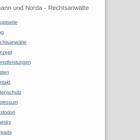
ann und Norda - Rechtsanwälte
uptseite
og
chtsanwälte
nzept
enstleistungen
sten
ntakt
tenschutz
pressum
stodon
uesky
reads