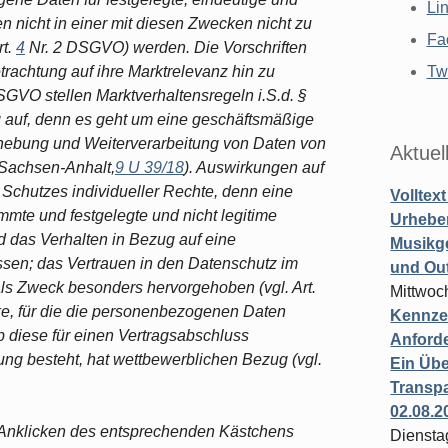
Li
 nicht in einer mit diesen Zwecken nicht zu
Fa
rt.
4
Nr. 2 DSGVO) werden. Die Vorschriften
rachtung auf ihre Marktrelevanz hin zu
Twi
GVO stellen Marktverhaltensregeln i.S.d. §
auf, denn es geht um eine geschäftsmäßige
rhebung und Weiterverarbeitung von Daten von
Aktuel
Sachsen-Anhalt,
9 U 39/18
). Auswirkungen auf
 Schutzes individueller Rechte, denn eine
Volltex
immte und festgelegte und nicht legitime
Urheber
 das Verhalten in Bezug auf eine
Musikg
ssen; das Vertrauen in den Datenschutz im
und Ou
als Zweck besonders hervorgehoben (vgl. Art.
Mittwoc
e, für die die personenbezogenen Daten
Kennzei
b diese für einen Vertragsabschluss
Anford
ilung besteht, hat wettbewerblichen Bezug (vgl.
Ein Übe
Transpa
02.08.2
ch Anklicken des entsprechenden Kästchens
Diensta