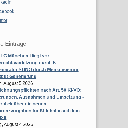
nkedin
cebook
tter
le Einträge
t LG München I liegt vor:
rechtsverletzung durch KI-
enerator SUNO durch Memorisierung
tput-Generierung
h, August 5 2026
chnungspflichten nach Art. 50 KI-VO:
erungen, Ausnahmen und Umsetzung -
rblick über die neuen
renzvorgaben für KI-Inhalte seit dem
026
g, August 4 2026