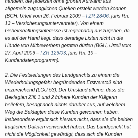
handeln, die jederzeit ohne großen Aufwand aus
allgemein zugänglichen Quellen erstellt werden können
(BGH, Urteil vom 26. Februar 2009 –
I ZR 28/06
, juris Rn.
13 – Versicherungsuntervertreter). Von einem
Geheimhaltungsinteresse ist regelmäßig auszugehen, da
es auf der Hand liegt, dass derartige Listen nicht in die
Hände von Mitbewerbern geraten dürfen (BGH, Urteil vom
27. April 2006 –
I ZR 126/03
, juris Rn. 19 –
Kundendatenprogramm).
2. Die Feststellungen des Landgerichts zu einem die
Wiederholungsgefahr begründenden Erstverstoß sind
unzureichend (LGU 53). Der Umstand alleine, dass die
Beklagten Ziff. 1 und 2 frühere Kunden der Klägerin
beliefern, besagt noch nichts darüber aus, auf welchem
Weg die Beklagten diese Kunden gewonnen haben.
Insbesondere ergibt sich hieraus nicht, dass sie die beiden
fraglichen Dateien verwendet haben. Das Landgericht hat
nicht die Möglichkeit gewürdigt, dass sich die Kunden