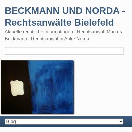
Skip
BECKMANN UND NORDA -
to
content
Rechtsanwälte Bielefeld
Aktuelle rechtliche Informationen - Rechtsanwalt Marcus
Beckmann - Rechtsanwältin Anke Norda