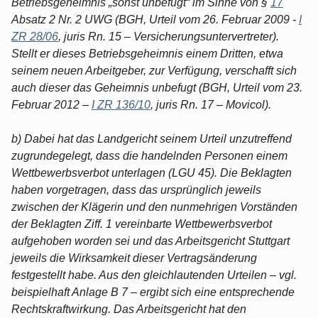
Betriebsgeheimnis „sonst unbefugt“ im Sinne von §
17
Absatz 2 Nr. 2 UWG (BGH, Urteil vom 26. Februar 2009 -
I
ZR 28/06
, juris Rn. 15 – Versicherungsuntervertreter).
Stellt er dieses Betriebsgeheimnis einem Dritten, etwa
seinem neuen Arbeitgeber, zur Verfügung, verschafft sich
auch dieser das Geheimnis unbefugt (BGH, Urteil vom 23.
Februar 2012 –
I ZR 136/10
, juris Rn. 17 – Movicol).
b) Dabei hat das Landgericht seinem Urteil unzutreffend
zugrundegelegt, dass die handelnden Personen einem
Wettbewerbsverbot unterlagen (LGU 45). Die Beklagten
haben vorgetragen, dass das ursprünglich jeweils
zwischen der Klägerin und den nunmehrigen Vorständen
der Beklagten Ziff. 1 vereinbarte Wettbewerbsverbot
aufgehoben worden sei und das Arbeitsgericht Stuttgart
jeweils die Wirksamkeit dieser Vertragsänderung
festgestellt habe. Aus den gleichlautenden Urteilen – vgl.
beispielhaft Anlage B 7 – ergibt sich eine entsprechende
Rechtskraftwirkung. Das Arbeitsgericht hat den