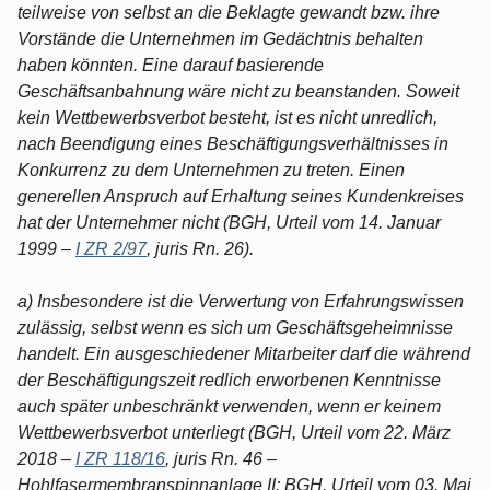
teilweise von selbst an die Beklagte gewandt bzw. ihre
Vorstände die Unternehmen im Gedächtnis behalten
haben könnten. Eine darauf basierende
Geschäftsanbahnung wäre nicht zu beanstanden. Soweit
kein Wettbewerbsverbot besteht, ist es nicht unredlich,
nach Beendigung eines Beschäftigungsverhältnisses in
Konkurrenz zu dem Unternehmen zu treten. Einen
generellen Anspruch auf Erhaltung seines Kundenkreises
hat der Unternehmer nicht (BGH, Urteil vom 14. Januar
1999 –
I ZR 2/97
, juris Rn. 26).
a) Insbesondere ist die Verwertung von Erfahrungswissen
zulässig, selbst wenn es sich um Geschäftsgeheimnisse
handelt. Ein ausgeschiedener Mitarbeiter darf die während
der Beschäftigungszeit redlich erworbenen Kenntnisse
auch später unbeschränkt verwenden, wenn er keinem
Wettbewerbsverbot unterliegt (BGH, Urteil vom 22. März
2018 –
I ZR 118/16
, juris Rn. 46 –
Hohlfasermembranspinnanlage II; BGH, Urteil vom 03. Mai