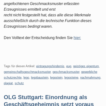
angefochtenen Geschmacksmuster erfassten
Erzeugnisses ermittelt und erst
recht nicht festgestellt hat, dass alle diese Merkmale
ausschließlich durch die technische Funktion dieses
Erzeugnisses bedingt waren.
Den Volltext der Entscheidung finden Sie
hier:
Tags für diesen Artikel:
eintragungshindernis
,
eug
,
geistiges eigentum
,
gemeinschaftsgeschmacksmuster
,
geschmacksmuster
,
gewerbliche
schutzrechte
,
lego
,
legobaustein
,
legostein
,
legosteine
,
nachmahmung
,
plagiat
,
schutz
OLG Stuttgart: Einordnung als
Geschäftsgeheimnis setzt voraus