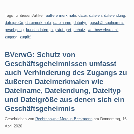
Tags für diesen Artikel:
äußere merkmale
,
datei
,
dateien
,
dateiendung
,
dateigröße
,
dateimerkmale
,
dateiname
,
dateityp
,
geschäftsgeheimnis
,
geschgehg
,
kundendaten
,
olg stuttgart
,
schutz
,
wettbewerbsrecht
,
zugang
,
zugriff
BVerwG: Schutz von
Geschäftsgeheimnissen umfasst
auch Verhinderung des Zugangs zu
äußeren Dateimerkmalen wie
Dateiname, Dateiendung, Dateityp
und Dateigröße aus denen sich ein
Geschäftsgeheimnis
Geschrieben von
Rechtsanwalt Marcus Beckmann
am
Donnerstag, 16.
April 2020