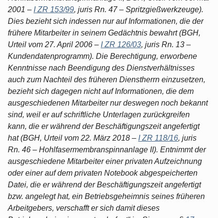
2001 –
I ZR 153/99
, juris Rn. 47 – Spritzgießwerkzeuge).
Dies bezieht sich indessen nur auf Informationen, die der
frühere Mitarbeiter in seinem Gedächtnis bewahrt (BGH,
Urteil vom 27. April 2006 –
I ZR 126/03
, juris Rn. 13 –
Kundendatenprogramm). Die Berechtigung, erworbene
Kenntnisse nach Beendigung des Dienstverhältnisses
auch zum Nachteil des früheren Dienstherrn einzusetzen,
bezieht sich dagegen nicht auf Informationen, die dem
ausgeschiedenen Mitarbeiter nur deswegen noch bekannt
sind, weil er auf schriftliche Unterlagen zurückgreifen
kann, die er während der Beschäftigungszeit angefertigt
hat (BGH, Urteil vom 22. März 2018 –
I ZR 118/16
, juris
Rn. 46 – Hohlfasermembranspinnanlage II). Entnimmt der
ausgeschiedene Mitarbeiter einer privaten Aufzeichnung
oder einer auf dem privaten Notebook abgespeicherten
Datei, die er während der Beschäftigungszeit angefertigt
bzw. angelegt hat, ein Betriebsgeheimnis seines früheren
Arbeitgebers, verschafft er sich damit dieses