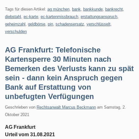
Tags für diesen Artikel:
ag münchen
,
bank
,
bankkunde
,
bankrecht
,
diebstahl
,
ec-karte
,
ec-kartenmissbrauch
,
erstattungsanspruch
,
geheimzahl
,
geldbörse
,
pin
,
schadensersatz
,
verschlüsselt
,
verschulden
AG Frankfurt: Telefonische
Kartensperre 30 Minuten nach
Bemerken des Verlusts kann zu spät
sein - dann kein Anspruch gegen
Bank auf Erstattung von
unbefugten Verfügungen
Geschrieben von
Rechtsanwalt Marcus Beckmann
am
Samstag, 2.
Oktober 2021
AG Frankfurt
Urteil vom 31.08.2021