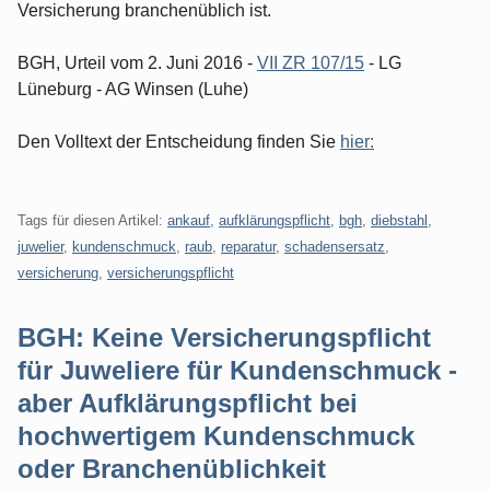
Versicherung branchenüblich ist.
BGH, Urteil vom 2. Juni 2016 -
VII ZR 107/15
- LG
Lüneburg - AG Winsen (Luhe)
Den Volltext der Entscheidung finden Sie
hier:
Tags für diesen Artikel:
ankauf
,
aufklärungspflicht
,
bgh
,
diebstahl
,
juwelier
,
kundenschmuck
,
raub
,
reparatur
,
schadensersatz
,
versicherung
,
versicherungspflicht
BGH: Keine Versicherungspflicht
für Juweliere für Kundenschmuck -
aber Aufklärungspflicht bei
hochwertigem Kundenschmuck
oder Branchenüblichkeit