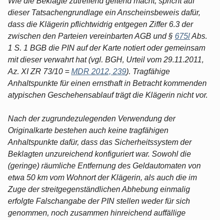
Wie die Beklagte zutreffend geltend macht, spricht auf
dieser Tatsachengrundlage ein Anscheinsbeweis dafür,
dass die Klägerin pflichtwidrig entgegen Ziffer 6.3 der
zwischen den Parteien vereinbarten AGB und §
675l
Abs.
1 S. 1 BGB die PIN auf der Karte notiert oder gemeinsam
mit dieser verwahrt hat (vgl. BGH, Urteil vom 29.11.2011,
Az. XI ZR 73/10 =
MDR 2012, 239
). Tragfähige
Anhaltspunkte für einen ernsthaft in Betracht kommenden
atypischen Geschehensablauf trägt die Klägerin nicht vor.
Nach der zugrundezulegenden Verwendung der
Originalkarte bestehen auch keine tragfähigen
Anhaltspunkte dafür, dass das Sicherheitssystem der
Beklagten unzureichend konfiguriert war. Sowohl die
(geringe) räumliche Entfernung des Geldautomaten von
etwa 50 km vom Wohnort der Klägerin, als auch die im
Zuge der streitgegenständlichen Abhebung einmalig
erfolgte Falschangabe der PIN stellen weder für sich
genommen, noch zusammen hinreichend auffällige