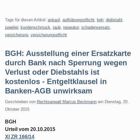
Tags für diesen Artikel:
ankauf
,
aufklärungspflicht
,
bgh
,
diebstahl
,
juwelier
,
kundenschmuck
,
raub
,
reparatur
,
schadensersatz
,
versicherung
,
versicherungspflicht
BGH: Ausstellung einer Ersatzkarte
durch Bank nach Sperrung wegen
Verlust oder Diebstahls ist
kostenlos - Entgeltklausel in
Banken-AGB unwirksam
Geschrieben von
Rechtsanwalt Marcus Beckmann
am
Dienstag, 20.
Oktober 2015
BGH
Urteil vom 20.10.2015
XI ZR 166/14