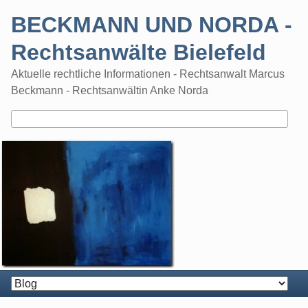
Skip
BECKMANN UND NORDA -
to
content
Rechtsanwälte Bielefeld
Aktuelle rechtliche Informationen - Rechtsanwalt Marcus
Beckmann - Rechtsanwältin Anke Norda