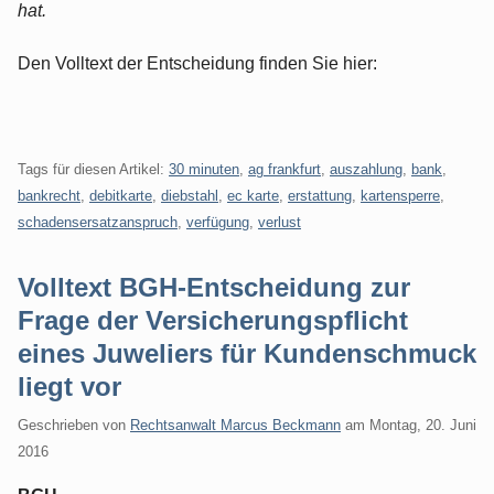
hat.
Den Volltext der Entscheidung finden Sie hier:
Tags für diesen Artikel:
30 minuten
,
ag frankfurt
,
auszahlung
,
bank
,
bankrecht
,
debitkarte
,
diebstahl
,
ec karte
,
erstattung
,
kartensperre
,
schadensersatzanspruch
,
verfügung
,
verlust
Volltext BGH-Entscheidung zur
Frage der Versicherungspflicht
eines Juweliers für Kundenschmuck
liegt vor
Geschrieben von
Rechtsanwalt Marcus Beckmann
am
Montag, 20. Juni
2016