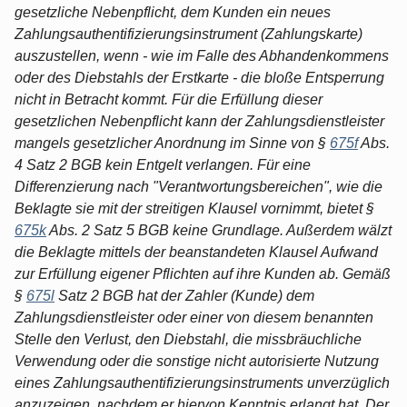
gesetzliche Nebenpflicht, dem Kunden ein neues
Zahlungsauthentifizierungsinstrument (Zahlungskarte)
auszustellen, wenn - wie im Falle des Abhandenkommens
oder des Diebstahls der Erstkarte - die bloße Entsperrung
nicht in Betracht kommt. Für die Erfüllung dieser
gesetzlichen Nebenpflicht kann der Zahlungsdienstleister
mangels gesetzlicher Anordnung im Sinne von §
675f
Abs.
4 Satz 2 BGB kein Entgelt verlangen. Für eine
Differenzierung nach "Verantwortungsbereichen", wie die
Beklagte sie mit der streitigen Klausel vornimmt, bietet §
675k
Abs. 2 Satz 5 BGB keine Grundlage. Außerdem wälzt
die Beklagte mittels der beanstandeten Klausel Aufwand
zur Erfüllung eigener Pflichten auf ihre Kunden ab. Gemäß
§
675l
Satz 2 BGB hat der Zahler (Kunde) dem
Zahlungsdienstleister oder einer von diesem benannten
Stelle den Verlust, den Diebstahl, die missbräuchliche
Verwendung oder die sonstige nicht autorisierte Nutzung
eines Zahlungsauthentifizierungsinstruments unverzüglich
anzuzeigen, nachdem er hiervon Kenntnis erlangt hat. Der