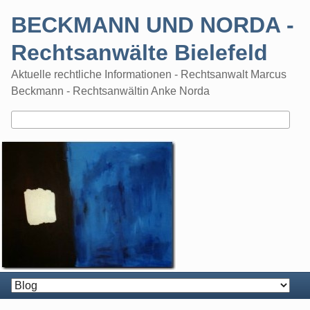
Skip
BECKMANN UND NORDA -
to
content
Rechtsanwälte Bielefeld
Aktuelle rechtliche Informationen - Rechtsanwalt Marcus
Beckmann - Rechtsanwältin Anke Norda