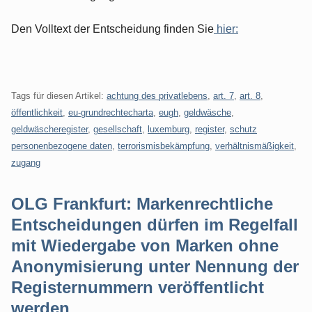
Den Volltext der Entscheidung finden Sie
hier:
Tags für diesen Artikel:
achtung des privatlebens
,
art. 7
,
art. 8
,
öffentlichkeit
,
eu-grundrechtecharta
,
eugh
,
geldwäsche
,
geldwäscheregister
,
gesellschaft
,
luxemburg
,
register
,
schutz
personenbezogene daten
,
terrorismisbekämpfung
,
verhältnismäßigkeit
,
zugang
OLG Frankfurt: Markenrechtliche
Entscheidungen dürfen im Regelfall
mit Wiedergabe von Marken ohne
Anonymisierung unter Nennung der
Registernummern veröffentlicht
werden