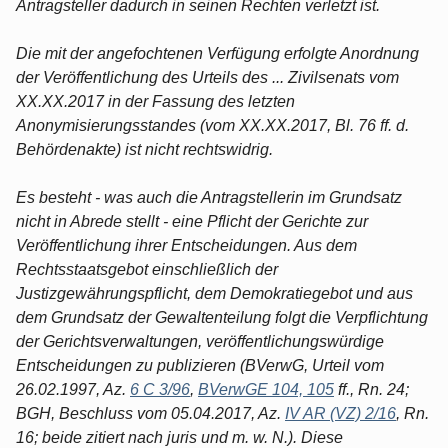
Antragsteller dadurch in seinen Rechten verletzt ist.
Die mit der angefochtenen Verfügung erfolgte Anordnung
der Veröffentlichung des Urteils des ... Zivilsenats vom
XX.XX.2017 in der Fassung des letzten
Anonymisierungsstandes (vom XX.XX.2017, Bl. 76 ff. d.
Behördenakte) ist nicht rechtswidrig.
Es besteht - was auch die Antragstellerin im Grundsatz
nicht in Abrede stellt - eine Pflicht der Gerichte zur
Veröffentlichung ihrer Entscheidungen. Aus dem
Rechtsstaatsgebot einschließlich der
Justizgewährungspflicht, dem Demokratiegebot und aus
dem Grundsatz der Gewaltenteilung folgt die Verpflichtung
der Gerichtsverwaltungen, veröffentlichungswürdige
Entscheidungen zu publizieren (BVerwG, Urteil vom
26.02.1997, Az.
6 C 3/96
,
BVerwGE 104, 105
ff., Rn. 24;
BGH, Beschluss vom 05.04.2017, Az.
IV AR (VZ) 2/16
, Rn.
16; beide zitiert nach juris und m. w. N.). Diese