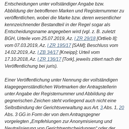
Entscheidungen unter vollständiger Angabe bzw.
Abbildung der betroffenen Marken und Registernummer zu
veröffentlichen, wobei die Marke bzw. deren wesentlicher
kennzeichnender Bestandteil in der Regel sogar als
Entscheidungsname angegeben wird (vgl. z. B. zuletzt
BGH, Urteile vom 25.07.2019, Az.
I ZR 29/18
[Ortlieb II];
vom 07.03.2019, Az.
I ZR 195/17
[SAM]; Beschluss vom
14.02.2019, Az.
I ZB 34/17
[Kneipp]; Urteil vom
17.10.2018, Az.
I ZR 136/17
[Tork], jeweils zitiert nach der
Veröffentlichung bei juris).
Einer Veröffentlichung unter Nennung der vollständigen
klagegegenständlichen Wortmarken der Antragstellerin
unter Angabe der Registernummer und Abbildung der
gegnerischen Zeichen steht vorliegend auch nicht eine
Selbstbindung der Gerichtsverwaltung aus Art.
3
Abs. 1,
20
Abs. 3 GG in Form der von dem Antragsgegner
vorgelegten „Empfehlungen zur Anonymisierung und
Neutralisierung von Gerichtsentscheidungen“ oder der