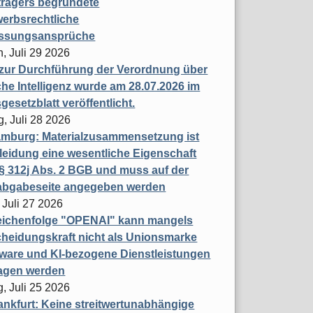
trägers begründete
erbsrechtliche
assungsansprüche
, Juli 29 2026
 zur Durchführung der Verordnung über
che Intelligenz wurde am 28.07.2026 im
esetzblatt veröffentlicht.
g, Juli 28 2026
mburg: Materialzusammensetzung ist
leidung eine wesentliche Eigenschaft
 312j Abs. 2 BGB und muss auf der
labgabeseite angegeben werden
 Juli 27 2026
eichenfolge "OPENAI" kann mangels
heidungskraft nicht als Unionsmarke
tware und KI-bezogene Dienstleistungen
ragen werden
, Juli 25 2026
nkfurt: Keine streitwertunabhängige