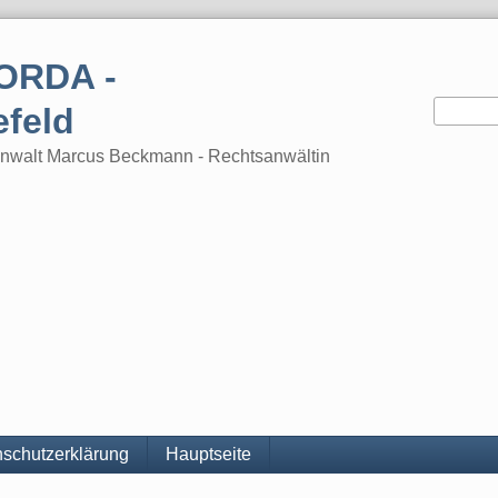
ORDA -
efeld
tsanwalt Marcus Beckmann - Rechtsanwältin
schutzerklärung
Hauptseite