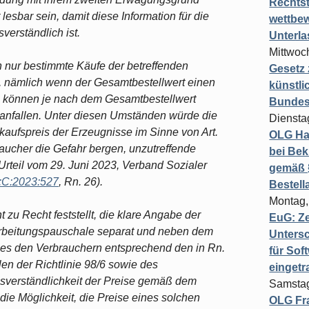
Rechts
lesbar sein, damit diese Information für die
wettbew
verständlich ist.
Unterl
Mittwoch
n nur bestimmte Käufe der betreffenden
Gesetz
, nämlich wenn der Gesamtbestellwert einen
künstli
n können je nach dem Gesamtbestellwert
Bundesg
anfallen. Unter diesen Umständen würde die
Diensta
aufspreis der Erzeugnisse im Sinne von Art.
OLG Ha
braucher die Gefahr bergen, unzutreffende
bei Bek
Urteil vom 29. Juni 2023, Verband Sozialer
gemäß §
:C:2023:527
, Rn. 26).
Bestel
Montag,
 zu Recht feststellt, die klare Angabe der
EuG: Z
rbeitungspauschale separat und neben dem
Untersc
ses den Verbrauchern entsprechend den in Rn.
für Sof
en der Richtlinie 98/6 sowie des
einget
sverständlichkeit der Preise gemäß dem
Samstag
die Möglichkeit, die Preise eines solchen
OLG Fra