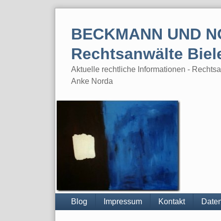
Skip
to
BECKMANN UND N
content
Rechtsanwälte Biel
Aktuelle rechtliche Informationen - Rech
Anke Norda
Blog
Impressum
Kontakt
Daten