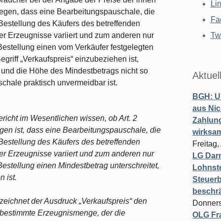
Li
egen, dass eine Bearbeitungspauschale, die
Fa
estellung des Käufers des betreffenden
r Erzeugnisse variiert und zum anderen nur
Twi
Bestellung einen vom Verkäufer festgelegten
egriff „Verkaufspreis“ einzubeziehen ist,
 und die Höhe des Mindestbetrags nicht so
Aktuel
schale praktisch unvermeidbar ist.
BGH: U
aus Nic
richt im Wesentlichen wissen, ob Art. 2
Zahlun
egen ist, dass eine Bearbeitungspauschale, die
wirksa
estellung des Käufers des betreffenden
Freitag
r Erzeugnisse variiert und zum anderen nur
LG Darm
estellung einen Mindestbetrag unterschreitet,
Lohnste
 ist.
Steuerb
beschr
bezeichnet der Ausdruck „Verkaufspreis“ den
Donners
e bestimmte Erzeugnismenge, der die
OLG Fra