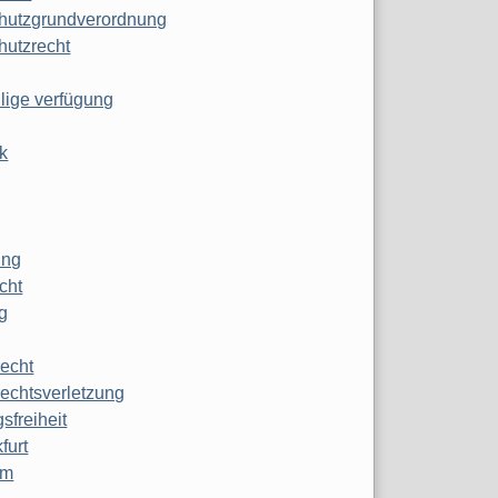
hutzgrundverordnung
hutzrecht
ilige verfügung
k
ung
echt
g
echt
echtsverletzung
sfreiheit
furt
mm