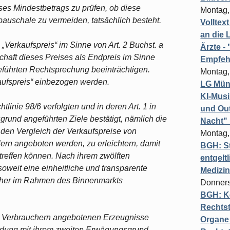
ses Mindestbetrags zu prüfen, ob diese
Montag,
pauschale zu vermeiden, tatsächlich besteht.
Volltex
an die L
Verkaufspreis“ im Sinne von Art. 2 Buchst. a
Ärzte 
schaft dieses Preises als Endpreis im Sinne
Empfeh
geführten Rechtsprechung beeinträchtigen.
Montag,
rkaufspreis“ einbezogen werden.
LG Münc
KI-Mus
linie 98/6 verfolgten und in deren Art. 1 in
und Out
und angeführten Ziele bestätigt, nämlich die
Nacht"
den Vergleich der Verkaufspreise von
Montag,
ern angeboten werden, zu erleichtern, damit
BGH: St
treffen können. Nach ihrem zwölften
entgelt
soweit eine einheitliche und transparente
Medizi
ucher im Rahmen des Binnenmarkts
Donners
BGH: K
Rechtst
n Verbrauchern angebotenen Erzeugnisse
Organe 
bindung mit ihrem zweiten Erwägungsgrund