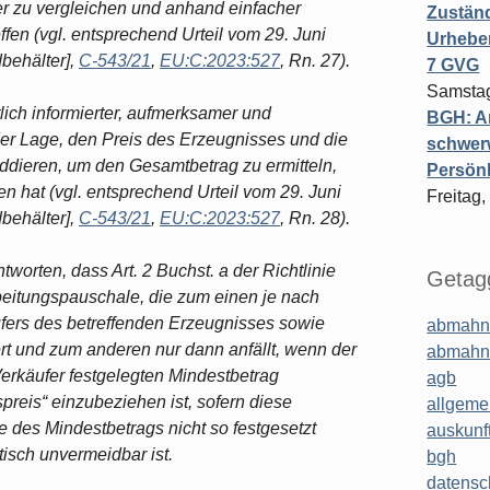
er zu vergleichen und anhand einfacher
Zuständ
ffen (vgl. entsprechend Urteil vom 29. Juni
Urheber
behälter],
C‑543/21
,
EU:C:2023:527
, Rn. 27).
7 GVG
Samstag
tlich informierter, aufmerksamer und
BGH: A
der Lage, den Preis des Erzeugnisses und die
schwer
ddieren, um den Gesamtbetrag zu ermitteln,
Persönl
en hat (vgl. entsprechend Urteil vom 29. Juni
Freitag,
behälter],
C‑543/21
,
EU:C:2023:527
, Rn. 28).
tworten, dass Art. 2 Buchst. a der Richtlinie
Getagg
beitungspauschale, die zum einen je nach
fers des betreffenden Erzeugnisses sowie
abmahn
rt und zum anderen nur dann anfällt, wenn der
abmahn
erkäufer festgelegten Mindestbetrag
agb
fspreis“ einzubeziehen ist, sofern diese
allgeme
 des Mindestbetrags nicht so festgesetzt
auskunf
isch unvermeidbar ist.
bgh
datensc