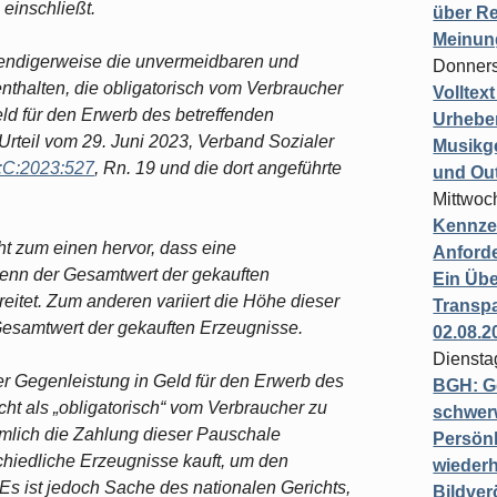
einschließt.
über Re
Meinun
wendigerweise die unvermeidbaren und
Donners
nthalten, die obligatorisch vom Verbraucher
Volltex
eld für den Erwerb des betreffenden
Urheber
Urteil vom 29. Juni 2023, Verband Sozialer
Musikg
:C:2023:527
, Rn. 19 und die dort angeführte
und Ou
Mittwoc
Kennzei
 zum einen hervor, dass eine
Anford
wenn der Gesamtwert der gekauften
Ein Übe
eitet. Zum anderen variiert die Höhe dieser
Transpa
Gesamtwert der gekauften Erzeugnisse.
02.08.2
Diensta
er Gegenleistung in Geld für den Erwerb des
BGH: G
ht als „obligatorisch“ vom Verbraucher zu
schwer
mlich die Zahlung dieser Pauschale
Persönl
chiedliche Erzeugnisse kauft, um den
wiederh
 Es ist jedoch Sache des nationalen Gerichts,
Bildver