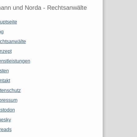
ann und Norda - Rechtsanwälte
uptseite
og
chtsanwälte
nzept
enstleistungen
sten
ntakt
tenschutz
pressum
stodon
uesky
reads