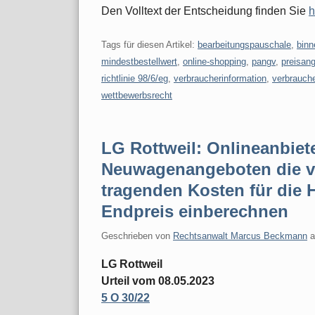
Den Volltext der Entscheidung finden Sie
h
Tags für diesen Artikel:
bearbeitungspauschale
,
binn
mindestbestellwert
,
online-shopping
,
pangv
,
preisan
richtlinie 98/6/eg
,
verbraucherinformation
,
verbrauch
wettbewerbsrecht
LG Rottweil: Onlineanbiet
Neuwagenangeboten die v
tragenden Kosten für die 
Endpreis einberechnen
Geschrieben von
Rechtsanwalt Marcus Beckmann
LG Rottweil
Urteil vom 08.05.2023
5 O 30/22