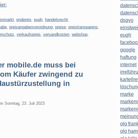
ier:
datensc
datensc
enmarkt
,
endpreis
,
eugh
,
handelsrecht
,
dsgvo
gabe
,
preisangabenverordnung
,
preise
,
preistransparenz
,
einstwe
erschutz
,
verkaufspreis
,
versandkosten
,
webshop
,
eugh
faceboo
google
haftung
er mobile.de muss bei
internet
irreführ
om Käufer zwingend zu
kartellr
Haustürzustellung in
löschun
marke
markenr
am
Sonntag, 23. Juli 2023
markenr
meinung
olg frank
olg ha