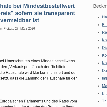
ale bei Mindestbestellwert
Beckm
reis" sofern sie transparent
Ha
vermeidbar ist
Bl
am
Freitag, 27. März 2026
Re
Ko
Di
Ko
ei Unterschreiten eines Mindestbestellwerts
Ko
den „Verkaufspreis“ nach der Richtlinie
Da
 die Pauschale wird klar kommuniziert und der
setzt, dass die Zahlung der Pauschale für den
Im
Ma
Bl
es Europäischen Parlaments und des Rates vom
Th
raucher bei der Angabe der Preise der ihnen