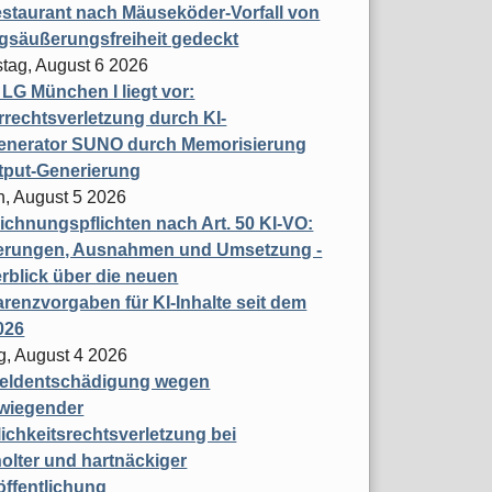
staurant nach Mäuseköder-Vorfall von
gsäußerungsfreiheit gedeckt
tag, August 6 2026
t LG München I liegt vor:
rechtsverletzung durch KI-
enerator SUNO durch Memorisierung
tput-Generierung
h, August 5 2026
chnungspflichten nach Art. 50 KI-VO:
erungen, Ausnahmen und Umsetzung -
rblick über die neuen
renzvorgaben für KI-Inhalte seit dem
026
g, August 4 2026
eldentschädigung wegen
wiegender
ichkeitsrechtsverletzung bei
olter und hartnäckiger
öffentlichung