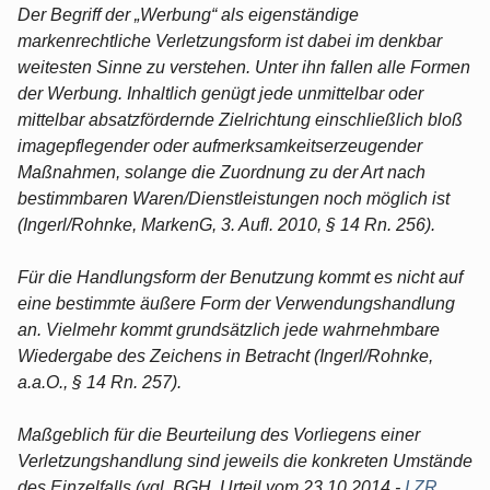
Der Begriff der „Werbung“ als eigenständige
markenrechtliche Verletzungsform ist dabei im denkbar
weitesten Sinne zu verstehen. Unter ihn fallen alle Formen
der Werbung. Inhaltlich genügt jede unmittelbar oder
mittelbar absatzfördernde Zielrichtung einschließlich bloß
imagepflegender oder aufmerksamkeitserzeugender
Maßnahmen, solange die Zuordnung zu der Art nach
bestimmbaren Waren/Dienstleistungen noch möglich ist
(Ingerl/Rohnke, MarkenG, 3. Aufl. 2010, § 14 Rn. 256).
Für die Handlungsform der Benutzung kommt es nicht auf
eine bestimmte äußere Form der Verwendungshandlung
an. Vielmehr kommt grundsätzlich jede wahrnehmbare
Wiedergabe des Zeichens in Betracht (Ingerl/Rohnke,
a.a.O., § 14 Rn. 257).
Maßgeblich für die Beurteilung des Vorliegens einer
Verletzungshandlung sind jeweils die konkreten Umstände
des Einzelfalls (vgl. BGH, Urteil vom 23.10.2014 -
I ZR