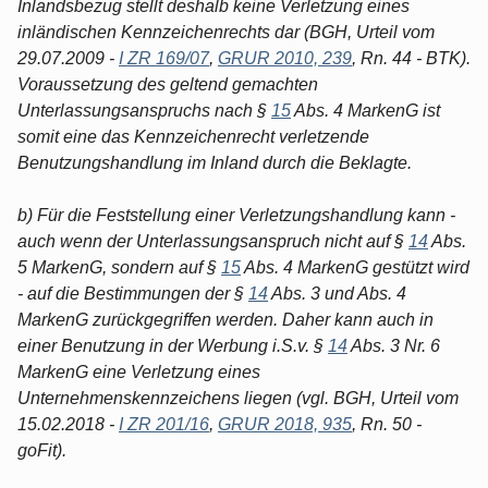
Inlandsbezug stellt deshalb keine Verletzung eines
inländischen Kennzeichenrechts dar (BGH, Urteil vom
29.07.2009 -
I ZR 169/07
,
GRUR 2010, 239
, Rn. 44 - BTK).
Voraussetzung des geltend gemachten
Unterlassungsanspruchs nach §
15
Abs. 4 MarkenG ist
somit eine das Kennzeichenrecht verletzende
Benutzungshandlung im Inland durch die Beklagte.
b) Für die Feststellung einer Verletzungshandlung kann -
auch wenn der Unterlassungsanspruch nicht auf §
14
Abs.
5 MarkenG, sondern auf §
15
Abs. 4 MarkenG gestützt wird
- auf die Bestimmungen der §
14
Abs. 3 und Abs. 4
MarkenG zurückgegriffen werden. Daher kann auch in
einer Benutzung in der Werbung i.S.v. §
14
Abs. 3 Nr. 6
MarkenG eine Verletzung eines
Unternehmenskennzeichens liegen (vgl. BGH, Urteil vom
15.02.2018 -
I ZR 201/16
,
GRUR 2018, 935
, Rn. 50 -
goFit).