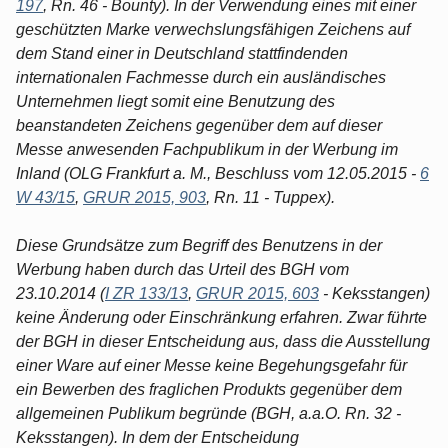
197
, Rn. 46 - Bounty). In der Verwendung eines mit einer
geschützten Marke verwechslungsfähigen Zeichens auf
dem Stand einer in Deutschland stattfindenden
internationalen Fachmesse durch ein ausländisches
Unternehmen liegt somit eine Benutzung des
beanstandeten Zeichens gegenüber dem auf dieser
Messe anwesenden Fachpublikum in der Werbung im
Inland (OLG Frankfurt a. M., Beschluss vom 12.05.2015 -
6
W 43/15
,
GRUR 2015, 903
, Rn. 11 - Tuppex).
Diese Grundsätze zum Begriff des Benutzens in der
Werbung haben durch das Urteil des BGH vom
23.10.2014 (
I ZR 133/13
,
GRUR 2015, 603
- Keksstangen)
keine Änderung oder Einschränkung erfahren. Zwar führte
der BGH in dieser Entscheidung aus, dass die Ausstellung
einer Ware auf einer Messe keine Begehungsgefahr für
ein Bewerben des fraglichen Produkts gegenüber dem
allgemeinen Publikum begründe (BGH, a.a.O. Rn. 32 -
Keksstangen). In dem der Entscheidung