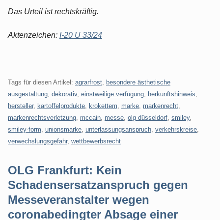
Das Urteil ist rechtskräftig.
Aktenzeichen:
I-20 U 33/24
Tags für diesen Artikel:
agrarfrost
,
besondere ästhetische
ausgestaltung
,
dekorativ
,
einstweilige verfügung
,
herkunftshinweis
,
hersteller
,
kartoffelprodukte
,
krokettem
,
marke
,
markenrecht
,
markenrechtsverletzung
,
mccain
,
messe
,
olg düsseldorf
,
smiley
,
smiley-form
,
unionsmarke
,
unterlassungsanspruch
,
verkehrskreise
,
verwechslungsgefahr
,
wettbewerbsrecht
OLG Frankfurt: Kein
Schadensersatzanspruch gegen
Messeveranstalter wegen
coronabedingter Absage einer