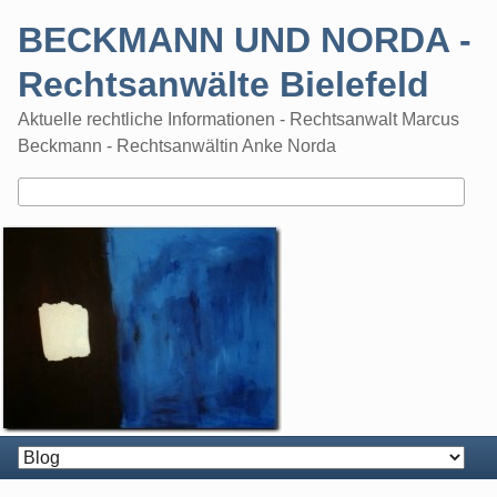
Skip
BECKMANN UND NORDA -
to
content
Rechtsanwälte Bielefeld
Aktuelle rechtliche Informationen - Rechtsanwalt Marcus
Beckmann - Rechtsanwältin Anke Norda