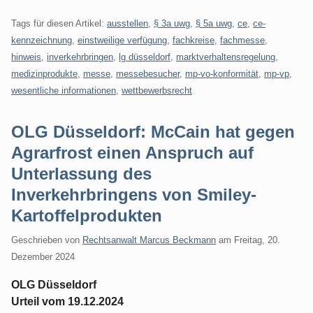
Tags für diesen Artikel:
ausstellen
,
§ 3a uwg
,
§ 5a uwg
,
ce
,
ce-
kennzeichnung
,
einstweilige verfügung
,
fachkreise
,
fachmesse
,
hinweis
,
inverkehrbringen
,
lg düsseldorf
,
marktverhaltensregelung
,
medizinprodukte
,
messe
,
messebesucher
,
mp-vo-konformität
,
mp-vp
,
wesentliche informationen
,
wettbewerbsrecht
OLG Düsseldorf: McCain hat gegen
Agrarfrost einen Anspruch auf
Unterlassung des
Inverkehrbringens von Smiley-
Kartoffelprodukten
Geschrieben von
Rechtsanwalt Marcus Beckmann
am
Freitag, 20.
Dezember 2024
OLG Düsseldorf
Urteil vom 19.12.2024