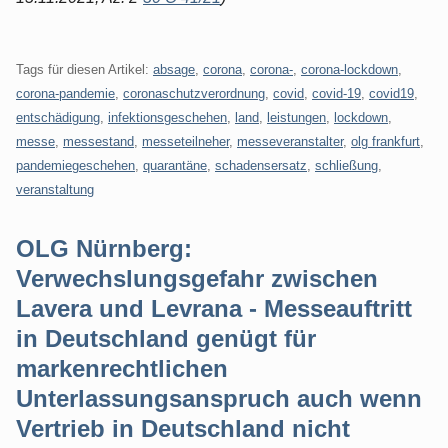
Tags für diesen Artikel:
absage
,
corona
,
corona-
,
corona-lockdown
,
corona-pandemie
,
coronaschutzverordnung
,
covid
,
covid-19
,
covid19
,
entschädigung
,
infektionsgeschehen
,
land
,
leistungen
,
lockdown
,
messe
,
messestand
,
messeteilneher
,
messeveranstalter
,
olg frankfurt
,
pandemiegeschehen
,
quarantäne
,
schadensersatz
,
schließung
,
veranstaltung
OLG Nürnberg:
Verwechslungsgefahr zwischen
Lavera und Levrana - Messeauftritt
in Deutschland genügt für
markenrechtlichen
Unterlassungsanspruch auch wenn
Vertrieb in Deutschland nicht