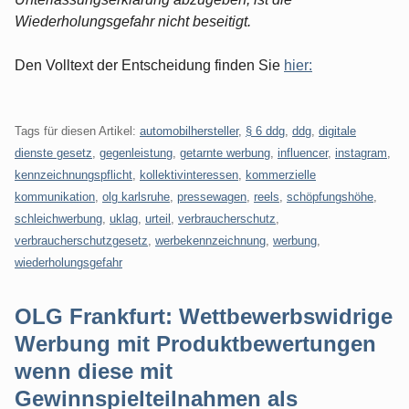
Wiederholungsgefahr nicht beseitigt.
Den Volltext der Entscheidung finden Sie
hier:
Tags für diesen Artikel:
automobilhersteller
,
§ 6 ddg
,
ddg
,
digitale
dienste gesetz
,
gegenleistung
,
getarnte werbung
,
influencer
,
instagram
,
kennzeichnungspflicht
,
kollektivinteressen
,
kommerzielle
kommunikation
,
olg karlsruhe
,
pressewagen
,
reels
,
schöpfungshöhe
,
schleichwerbung
,
uklag
,
urteil
,
verbraucherschutz
,
verbraucherschutzgesetz
,
werbekennzeichnung
,
werbung
,
wiederholungsgefahr
OLG Frankfurt: Wettbewerbswidrige
Werbung mit Produktbewertungen
wenn diese mit
Gewinnspielteilnahmen als