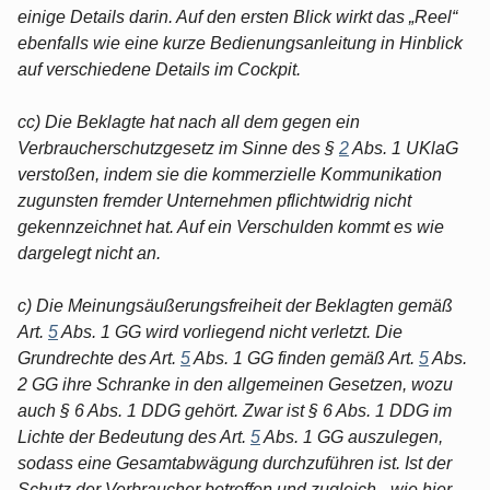
einige Details darin. Auf den ersten Blick wirkt das „Reel“
ebenfalls wie eine kurze Bedienungsanleitung in Hinblick
auf verschiedene Details im Cockpit.
cc) Die Beklagte hat nach all dem gegen ein
Verbraucherschutzgesetz im Sinne des §
2
Abs. 1 UKlaG
verstoßen, indem sie die kommerzielle Kommunikation
zugunsten fremder Unternehmen pflichtwidrig nicht
gekennzeichnet hat. Auf ein Verschulden kommt es wie
dargelegt nicht an.
c) Die Meinungsäußerungsfreiheit der Beklagten gemäß
Art.
5
Abs. 1 GG wird vorliegend nicht verletzt. Die
Grundrechte des Art.
5
Abs. 1 GG finden gemäß Art.
5
Abs.
2 GG ihre Schranke in den allgemeinen Gesetzen, wozu
auch § 6 Abs. 1 DDG gehört. Zwar ist § 6 Abs. 1 DDG im
Lichte der Bedeutung des Art.
5
Abs. 1 GG auszulegen,
sodass eine Gesamtabwägung durchzuführen ist. Ist der
Schutz der Verbraucher betroffen und zugleich - wie hier -