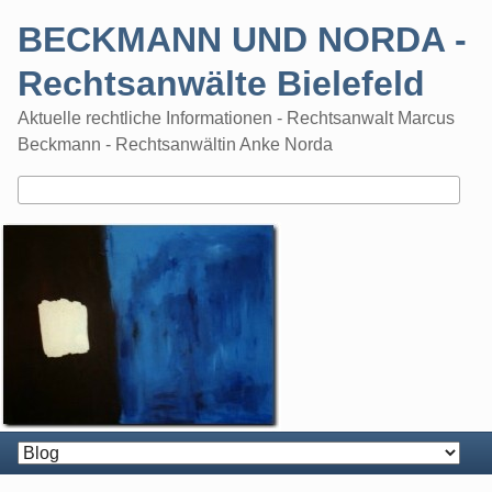
Skip
BECKMANN UND NORDA -
to
content
Rechtsanwälte Bielefeld
Aktuelle rechtliche Informationen - Rechtsanwalt Marcus
Beckmann - Rechtsanwältin Anke Norda