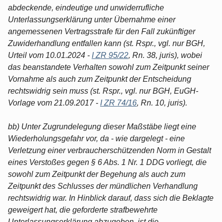
abdeckende, eindeutige und unwiderrufliche
Unterlassungserklärung unter Übernahme einer
angemessenen Vertragsstrafe für den Fall zukünftiger
Zuwiderhandlung entfallen kann (st. Rspr., vgl. nur BGH,
Urteil vom 10.01.2024 -
I ZR 95/22
, Rn. 38, juris), wobei
das beanstandete Verhalten sowohl zum Zeitpunkt seiner
Vornahme als auch zum Zeitpunkt der Entscheidung
rechtswidrig sein muss (st. Rspr., vgl. nur BGH, EuGH-
Vorlage vom 21.09.2017 -
I ZR 74/16
, Rn. 10, juris).
bb) Unter Zugrundelegung dieser Maßstäbe liegt eine
Wiederholungsgefahr vor, da - wie dargelegt - eine
Verletzung einer verbraucherschützenden Norm in Gestalt
eines Verstoßes gegen § 6 Abs. 1 Nr. 1 DDG vorliegt, die
sowohl zum Zeitpunkt der Begehung als auch zum
Zeitpunkt des Schlusses der mündlichen Verhandlung
rechtswidrig war. In Hinblick darauf, dass sich die Beklagte
geweigert hat, die geforderte strafbewehrte
Unterlassungserklärung abzugeben, ist die