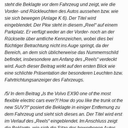
steht die Beklagte vor dem Fahrzeug und zeigt, wie die
Vorder- und Rückleuchten des Autos aussehen bzw. wie
sie sich bewegen (Anlage K 6). Der Titel wird
eingeblendet. Der Pkw steht in diesem „Reel“ auf einem
Parkplatz. Er verfügt weder an der Vorder- noch an der
Rückseite über amtliche Kennzeichen, wobei dies bei
flüchtiger Betrachtung nicht ins Auge springt, da der
Bereich, an dem sich üblicherweise das Nummernschild
befindet, insbesondere am Anfang des „Reels“ verdeckt
wird. Auch dieser Beitrag wirkt auf den ersten Blick wie
eine schlichte Präsentation der besonderen Leuchten bzw.
Fahrtrichtungsanzeiger des Fahrzeugs.
/5/ In dem Beitrag „Is the Volvo EX90 one of the most
flexible electric cars ever?! How do you like the trunk ot the
new SUV?!“ posiert die Beklagte in einiger Entfernung zu
dem Fahrzeug und sieht sich dieses an. Der Titel wird erst
im Verlauf des „Reels“ eingeblendet. Im Anschluss zeigt
die Beklagte, wie sich die Sitze des beworbenen Autos