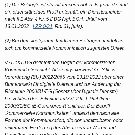
(1) Die Beklagte ist als Influencerin auf Instagram, die dort
ein eigenständiges Profil unterhält, ein Diensteanbieter
nach § 1 Abs. 4 Nr. 5 DDG (vgl. BGH, Urteil vom
13.01.2022 -
I ZR 9/21
, Rn. 61, juris).
(2) Bei den streitgegenständlichen Beiträgen handelt es
sich um kommerzielle Kommunikation zugunsten Dritter.
/a/ Das DDG definiert den Begriff der kommerziellen
Kommunikation nicht. Allerdings verweist Art. 3 lit. w
Verordnung (EU) 2022/2065 vom 19.10.2022 über einen
Binnenmarkt für digitale Dienste und zur Änderung der
Richtlinie 2000/31/EG (Gesetz über Digitale Dienste)
hinsichtlich der Definition auf Art. 2 lit. f. Richtlinie
2000/31/EG (E-Commerce-Richtlinie). Der Begriff
„kommerzielle Kommunikation“ umfasst demnach alle
Formen der Kommunikation, die der unmittelbaren oder
mittelbaren Förderung des Absatzes von Waren und
Dienstleistungen oder des Erscheinungsbilds eines