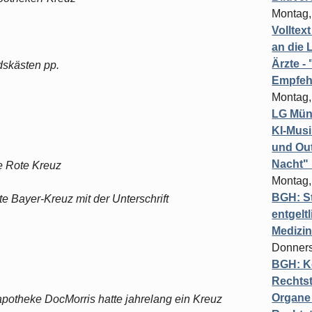
Montag,
Volltex
an die L
Ärzte 
dskästen pp.
Empfeh
Montag,
LG Münc
KI-Mus
und Out
Nacht"
e Rote Kreuz
Montag,
BGH: St
 Bayer-Kreuz mit der Unterschrift
entgelt
Medizi
Donners
BGH: K
Rechtst
Organe 
apotheke DocMorris hatte jahrelang ein Kreuz