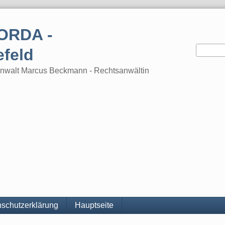
ORDA -
efeld
tsanwalt Marcus Beckmann - Rechtsanwältin
schutzerklärung
Hauptseite