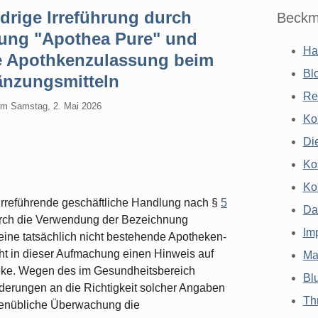
rige Irreführung durch
Beckm
ung "Apothea Pure" und
Ha
e Apothkenzulassung beim
Bl
änzungsmitteln
Re
am
Samstag, 2. Mai 2026
Ko
Di
Ko
Ko
irreführende geschäftliche Handlung nach §
5
Da
durch die Verwendung der Bezeichnung
Im
ine tatsächlich nicht bestehende Apotheken-
eht in dieser Aufmachung einen Hinweis auf
Ma
heke. Wegen des im Gesundheitsbereich
Bl
derungen an die Richtigkeit solcher Angaben
Th
ekenübliche Überwachung die