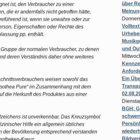
über Re
net ist, den Verbraucher zu einer
Meinun
 die er andernfalls nicht getroffen hätte,
Donners
reführend ist, wenn sie unwahre oder zur
Volltex
rson, Eigenschaften oder Rechte des
Urheber
lassung pp. enthält.
Musikg
und Ou
 Gruppe der normalen Verbraucher, zu denen
Mittwoc
und deren Verständnis daher ohne weiteres
Kennzei
Anford
Ein Übe
hschnittsverbrauchers weisen sowohl das
Transpa
„Apothea Pure“ im Zusammenhang mit dem
02.08.2
f die Herkunft des Produktes aus einer
Diensta
BGH: G
schwer
ildzeichens ist unverkennbar. Das Kreuzsymbol
Persönl
inischer Hilfe ein allgemein übliches
wiederh
n der Bevölkerung entsprechend verstanden
Bildver
 Apotheken-Kreuz