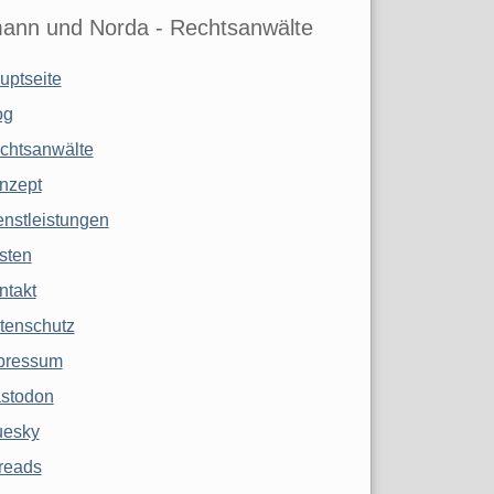
ann und Norda - Rechtsanwälte
uptseite
og
chtsanwälte
nzept
enstleistungen
sten
ntakt
tenschutz
pressum
stodon
uesky
reads