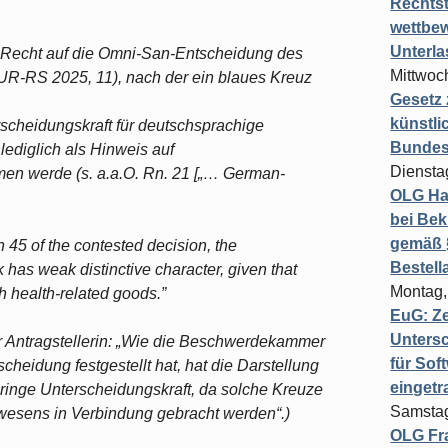
Rechts
wettbew
Unterl
it Recht auf die Omni-San-Entscheidung des
Mittwoch
UR-RS 2025, 11), nach der ein blaues Kreuz
Gesetz
künstli
scheidungskraft für deutschsprachige
Bundesg
lediglich als Hinweis auf
Diensta
 werde (s. a.a.O. Rn. 21 [„… German-
OLG Ha
bei Bek
gemäß §
 45 of the contested decision, the
Bestel
k has weak distinctive character, given that
Montag,
 health-related goods.”
EuG: Z
Untersc
 Antragstellerin: „Wie die Beschwerdekammer
für Sof
eidung festgestellt hat, hat die Darstellung
einget
ringe Unterscheidungskraft, da solche Kreuze
Samstag
wesens in Verbindung gebracht werden“.)
OLG Fra