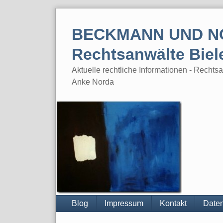
Skip
to
BECKMANN UND N
content
Rechtsanwälte Biel
Aktuelle rechtliche Informationen - Rech
Anke Norda
Blog
Impressum
Kontakt
Daten