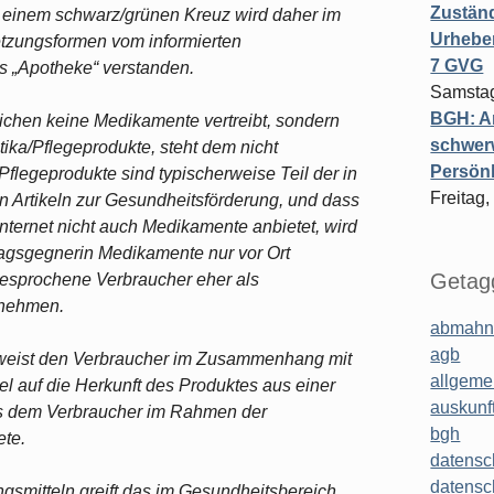
Zuständ
einem schwarz/grünen Kreuz wird daher im
Urheber
tzungsformen vom informierten
7 GVG
s „Apotheke“ verstanden.
Samstag
BGH: A
ichen keine Medikamente vertreibt, sondern
schwer
ka/Pflegeprodukte, steht dem nicht
Persönl
legeprodukte sind typischerweise Teil der in
Freitag,
 Artikeln zur Gesundheitsförderung, und dass
nternet nicht auch Medikamente anbietet, wird
ragsgegnerin Medikamente nur vor Ort
Getagg
ngesprochene Verbraucher eher als
rnehmen.
abmahn
agb
 weist den Verbraucher im Zusammenhang mit
allgeme
 auf die Herkunft des Produktes aus einer
auskunf
es dem Verbraucher im Rahmen der
bgh
ete.
datensc
datensc
smitteln greift das im Gesundheitsbereich