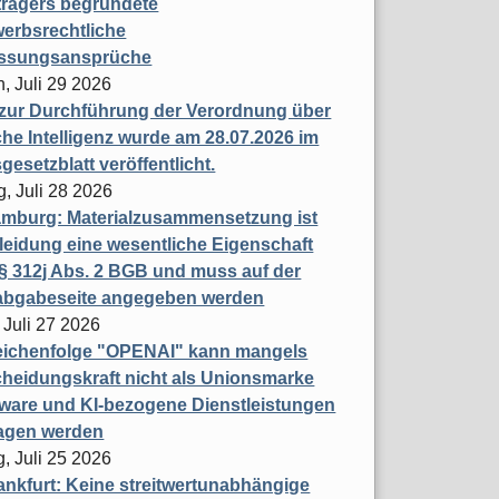
trägers begründete
erbsrechtliche
assungsansprüche
, Juli 29 2026
 zur Durchführung der Verordnung über
che Intelligenz wurde am 28.07.2026 im
esetzblatt veröffentlicht.
g, Juli 28 2026
mburg: Materialzusammensetzung ist
leidung eine wesentliche Eigenschaft
 312j Abs. 2 BGB und muss auf der
labgabeseite angegeben werden
 Juli 27 2026
eichenfolge "OPENAI" kann mangels
heidungskraft nicht als Unionsmarke
tware und KI-bezogene Dienstleistungen
ragen werden
, Juli 25 2026
nkfurt: Keine streitwertunabhängige