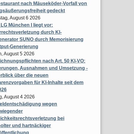
staurant nach Mäuseköder-Vorfall von
gsäußerungsfreiheit gedeckt
tag, August 6 2026
t LG München I liegt vor:
rechtsverletzung durch KI-
enerator SUNO durch Memorisierung
tput-Generierung
h, August 5 2026
chnungspflichten nach Art. 50 KI-VO:
erungen, Ausnahmen und Umsetzung -
rblick über die neuen
renzvorgaben für KI-Inhalte seit dem
026
g, August 4 2026
eldentschädigung wegen
wiegender
ichkeitsrechtsverletzung bei
olter und hartnäckiger
öffentlichung