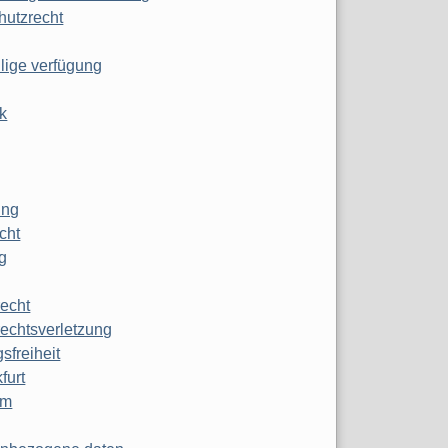
hutzrecht
ilige verfügung
k
ung
echt
g
echt
echtsverletzung
sfreiheit
furt
mm