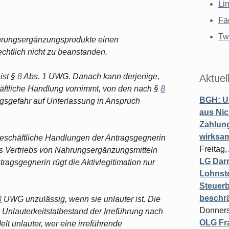
Li
Fa
Twi
ahrungsergänzungsprodukte einen
echtlich nicht zu beanstanden.
ist §
8
Abs. 1 UWG. Danach kann derjenige,
Aktuel
tliche Handlung vornimmt, von den nach §
8
BGH: U
gsgefahr auf Unterlassung in Anspruch
aus Nic
Zahlun
wirksa
eschäftliche Handlungen der Antragsgegnerin
Freitag
des Vertriebs von Nahrungsergänzungsmitteln
LG Darm
tragsgegnerin rügt die Aktivlegitimation nur
Lohnste
Steuerb
beschr
3
UWG unzulässig, wenn sie unlauter ist. Die
Donners
n Unlauterkeitstatbestand der Irreführung nach
OLG Fra
lt unlauter, wer eine irreführende