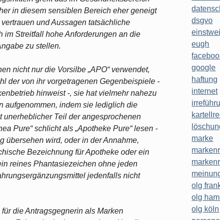
datensc
cher in diesem sensiblen Bereich eher geneigt
dsgvo
u vertrauen und Aussagen tatsächliche
einstwe
im Streitfall hohe Anforderungen an die
eugh
Angabe zu stellen.
faceboo
google
hen nicht nur die Vorsilbe „APO“ verwendet,
haftung
ahl der von ihr vorgetragenen Gegenbeispiele -
internet
nbetrieb hinweist -, sie hat vielmehr nahezu
irreführ
n aufgenommen, indem sie lediglich die
kartellr
cht unerheblicher Teil der angesprochenen
löschun
ea Pure“ schlicht als „Apotheke Pure“ lesen -
marke
ng übersehen wird, oder in der Annahme,
markenr
iechische Bezeichnung für Apotheke oder ein
markenr
ein reines Phantasiezeichen ohne jeden
meinung
hrungsergänzungsmittel jedenfalls nicht
olg frank
olg ha
olg köln
 für die Antragsgegnerin als Marken