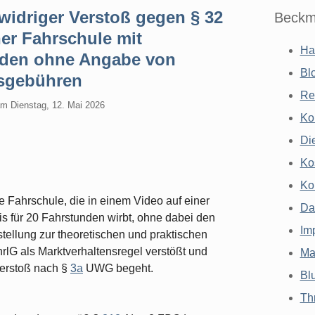
idriger Verstoß gegen § 32
Beckm
er Fahrschule mit
Ha
unden ohne Angabe von
Bl
sgebühren
Re
am
Dienstag, 12. Mai 2026
Ko
Di
Ko
Ko
 Fahrschule, die in einem Video auf einer
Da
is für 20 Fahrstunden wirbt, ohne dabei den
Im
stellung zur theoretischen und praktischen
lG als Marktverhaltensregel verstößt und
Ma
erstoß nach §
3a
UWG begeht.
Bl
Th