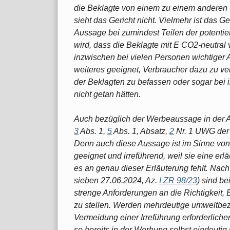
die Beklagte von einem zu einem anderen 
sieht das Gericht nicht. Vielmehr ist das 
Aussage bei zumindest Teilen der potenti
wird, dass die Beklagte mit E CO2-neutral
inzwischen bei vielen Personen wichtiger A
weiteres geeignet, Verbraucher dazu zu v
der Beklagten zu befassen oder sogar bei 
nicht getan hätten.
Auch bezüglich der Werbeaussage in der A
3
Abs. 1,
5
Abs. 1, Absatz,
2
Nr. 1 UWG der
Denn auch diese Aussage ist im Sinne vo
geeignet und irreführend, weil sie eine erlä
es an genau dieser Erläuterung fehlt. Na
sieben 27.06.2024, Az.
I ZR 98/23
) sind b
strenge Anforderungen an die Richtigkeit,
zu stellen. Werden mehrdeutige umweltbez
Vermeidung einer Irreführung erforderlich
so bereits in der Werbung selbst eindeutig 