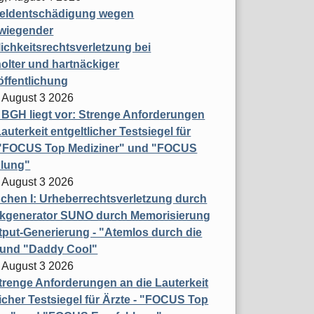
eldentschädigung wegen
wiegender
ichkeitsrechtsverletzung bei
olter und hartnäckiger
öffentlichung
 August 3 2026
t BGH liegt vor: Strenge Anforderungen
auterkeit entgeltlicher Testsiegel für
- "FOCUS Top Mediziner" und "FOCUS
lung"
 August 3 2026
hen I: Urheberrechtsverletzung durch
ikgenerator SUNO durch Memorisierung
put-Generierung - "Atemlos durch die
 und "Daddy Cool"
 August 3 2026
renge Anforderungen an die Lauterkeit
licher Testsiegel für Ärzte - "FOCUS Top