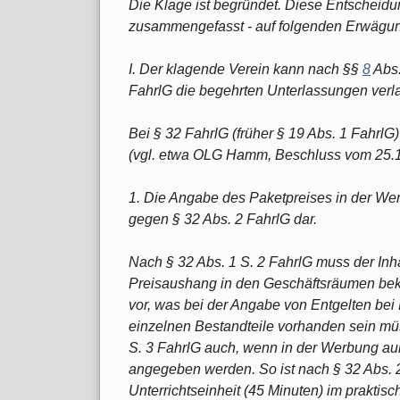
Die Klage ist begründet. Diese Entscheid
zusammengefasst - auf folgenden Erwägu
I. Der klagende Verein kann nach §§
8
Abs.
FahrlG die begehrten Unterlassungen verl
Bei § 32 FahrlG (früher § 19 Abs. 1 FahrlG
(vgl. etwa OLG Hamm, Beschluss vom 25.1
1. Die Angabe des Paketpreises in der Wer
gegen § 32 Abs. 2 FahrlG dar.
Nach § 32 Abs. 1 S. 2 FahrlG muss der Inh
Preisaushang in den Geschäftsräumen beka
vor, was bei der Angabe von Entgelten bei 
einzelnen Bestandteile vorhanden sein mü
S. 3 FahrlG auch, wenn in der Werbung au
angegeben werden. So ist nach § 32 Abs. 2 
Unterrichtseinheit (45 Minuten) im prakti