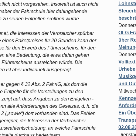
Lohnste
htlich nicht vorgesehen. Insoweit ist auch nicht
Steuerb
nhaber der Fahrschule hier dahingehende
beschr
 zu seinen Entgelten eröffnen würde.
Donners
OLG Fra
net, die Interessen der Verbraucher spürbar
über Re
 eines Paketpreises für 20 Stunden kann der
Meinun
e für den Erwerb des Führerscheins, für den
Donners
en eine Bedeutung, die etwa dahin gehen
Volltex
 Führerscheins ausreichen würde. Die
Urheber
n ist aber individuell ausgeprägt.
Musikg
und Ou
er gegen § 32 Abs. 2 FahrlG, als dort die
Mittwoc
Entgelte für die Vorstellungen zu den
Kennzei
 zeigt auf, dass Angaben zu den Entgelten -
Anford
enn alle Anforderungen des Gesetzes, d. h. die
Ein Übe
 2 („sowie“) dort vorhanden sind. Das Fehlen
Transpa
geeignet, die Interessen der Verbraucher
02.08.2
e Auswahlentscheidung, an welche Fahrschule
Diensta
Entgelte durchaus bedeutsam.