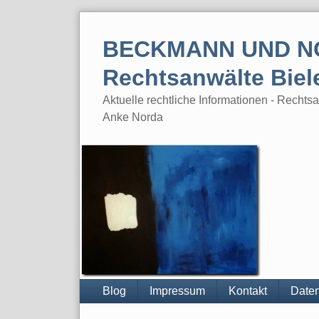
Skip
to
BECKMANN UND N
content
Rechtsanwälte Biel
Aktuelle rechtliche Informationen - Rech
Anke Norda
Blog
Impressum
Kontakt
Daten