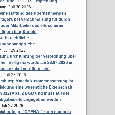
ner" und "FOCUS Empfehlung"
tag, Juli 30 2026
eine Haftung des übernehmenden
rägers bei Verschmelzung für durch
oder Mitarbeiter des erloschenen
trägers begründete
erbsrechtliche
assungsansprüche
, Juli 29 2026
 zur Durchführung der Verordnung über
che Intelligenz wurde am 28.07.2026 im
esetzblatt veröffentlicht.
g, Juli 28 2026
mburg: Materialzusammensetzung ist
leidung eine wesentliche Eigenschaft
 312j Abs. 2 BGB und muss auf der
labgabeseite angegeben werden
 Juli 27 2026
eichenfolge "OPENAI" kann mangels