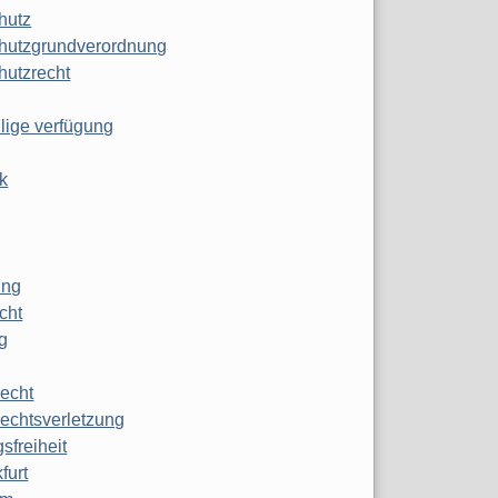
hutz
hutzgrundverordnung
hutzrecht
ilige verfügung
k
ung
echt
g
echt
echtsverletzung
sfreiheit
furt