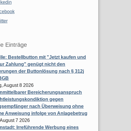
nkedin
cebook
tter
le Einträge
le: Bestellbutton mit "Jetzt kaufen und
zur Zahlung" genügt nicht den
rungen der Buttonlösung nach § 312j
 BGB
, August 8 2026
nmittelbarer Bereicherungsanspruch
htleistungskondiktion gegen
gsempfänger nach Überweisung ohne
me Anweisung infolge von Anlagebetrug
, August 7 2026
stadt: Irreführende Werbung eines