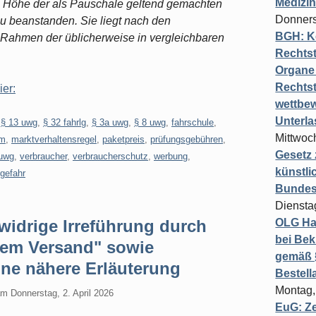
Medizi
 Höhe der als Pauschale geltend gemachten
Donners
zu beanstanden. Sie liegt nach den
BGH: K
Rahmen der üblicherweise in vergleichbaren
Rechtst
Organe 
Rechts
ier:
wettbew
Unterl
,
§ 13 uwg
,
§ 32 fahrlg
,
§ 3a uwg
,
§ 8 uwg
,
fahrschule
,
Mittwoch
um
,
marktverhaltensregel
,
paketpreis
,
prüfungsgebühren
,
Gesetz
uwg
,
verbraucher
,
verbraucherschutz
,
werbung
,
künstli
gefahr
Bundesg
Diensta
idrige Irreführung durch
OLG Ha
bei Bek
lem Versand" sowie
gemäß §
hne nähere Erläuterung
Bestel
Montag,
am
Donnerstag, 2. April 2026
EuG: Z