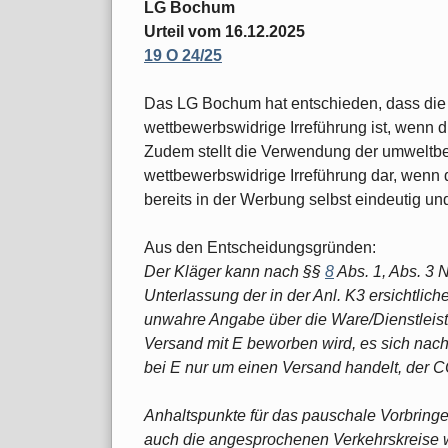
LG Bochum
Urteil vom 16.12.2025
19 O 24/25
Das LG Bochum hat entschieden, dass die
wettbewerbswidrige Irreführung ist, wenn di
Zudem stellt die Verwendung der umweltbez
wettbewerbswidrige Irreführung dar, wenn 
bereits in der Werbung selbst eindeutig und 
Aus den Entscheidungsgründen:
Der Kläger kann nach §§
8
Abs. 1, Abs. 3 N
Unterlassung der in der Anl. K3 ersichtlic
unwahre Angabe über die Ware/Dienstleist
Versand mit E beworben wird, es sich nac
bei E nur um einen Versand handelt, der CO
Anhaltspunkte für das pauschale Vorbringen
auch die angesprochenen Verkehrskreise w