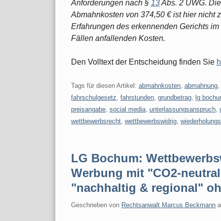
Anforderungen nach §
13
Abs. 2 UWG. Die
Abmahnkosten von 374,50 € ist hier nicht 
Erfahrungen des erkennenden Gerichts im 
Fällen anfallenden Kosten.
Den Volltext der Entscheidung finden Sie
h
Tags für diesen Artikel:
abmahnkosten
,
abmahnung
fahrschulgesetz
,
fahrstunden
,
grundbetrag
,
lg boch
preisangabe
,
social media
,
unterlassungsanspruch
,
wettbewerbsrecht
,
wettbewerbswidrig
,
wiederholungs
LG Bochum: Wettbewerbsw
Werbung mit "CO2-neutra
"nachhaltig & regional" o
Geschrieben von
Rechtsanwalt Marcus Beckmann