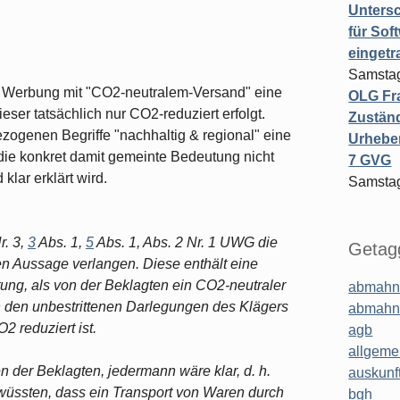
Untersc
für Sof
einget
Samstag
 Werbung mit "CO2-neutralem-Versand" eine
OLG Fra
eser tatsächlich nur CO2-reduziert erfolgt.
Zuständ
ogenen Begriffe "nachhaltig & regional" eine
Urheber
die konkret damit gemeinte Bedeutung nicht
7 GVG
klar erklärt wird.
Samstag
r. 3,
3
Abs. 1,
5
Abs. 1, Abs. 2 Nr. 1 UWG die
Getagg
hen Aussage verlangen. Diese enthält eine
ung, als von der Beklagten ein CO2-neutraler
abmahn
h den unbestrittenen Darlegungen des Klägers
abmahn
2 reduziert ist.
agb
allgeme
 der Beklagten, jedermann wäre klar, d. h.
auskunf
üssten, dass ein Transport von Waren durch
bgh