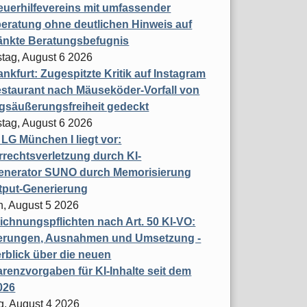
uerhilfevereins mit umfassender
eratung ohne deutlichen Hinweis auf
änkte Beratungsbefugnis
tag, August 6 2026
nkfurt: Zugespitzte Kritik auf Instagram
staurant nach Mäuseköder-Vorfall von
gsäußerungsfreiheit gedeckt
tag, August 6 2026
t LG München I liegt vor:
rechtsverletzung durch KI-
enerator SUNO durch Memorisierung
tput-Generierung
h, August 5 2026
chnungspflichten nach Art. 50 KI-VO:
erungen, Ausnahmen und Umsetzung -
rblick über die neuen
renzvorgaben für KI-Inhalte seit dem
026
g, August 4 2026