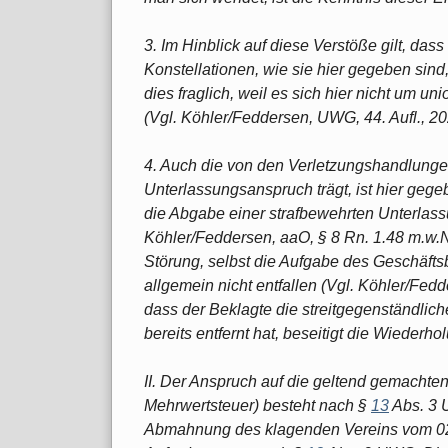
3. Im Hinblick auf diese Verstöße gilt, dass
Konstellationen, wie sie hier gegeben sind,
dies fraglich, weil es sich hier nicht um un
(Vgl. Köhler/Feddersen, UWG, 44. Aufl., 20
4. Auch die von den Verletzungshandlung
Unterlassungsanspruch trägt, ist hier gege
die Abgabe einer strafbewehrten Unterlass
Köhler/Feddersen, aaO, § 8 Rn. 1.48 m.w.N
Störung, selbst die Aufgabe des Geschäfts
allgemein nicht entfallen (Vgl. Köhler/Fed
dass der Beklagte die streitgegenständlic
bereits entfernt hat, beseitigt die Wiederho
II. Der Anspruch auf die geltend gemachten
Mehrwertsteuer) besteht nach §
13
Abs. 3 
Abmahnung des klagenden Vereins vom 02.1