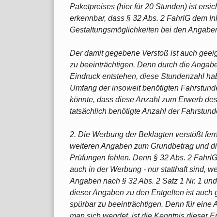
Paketpreises (hier für 20 Stunden) ist ersic
erkennbar, dass § 32 Abs. 2 FahrlG dem I
Gestaltungsmöglichkeiten bei den Angaben
Der damit gegebene Verstoß ist auch geeig
zu beeinträchtigen. Denn durch die Angabe
Eindruck entstehen, diese Stundenzahl hab
Umfang der insoweit benötigten Fahrstund
könnte, dass diese Anzahl zum Erwerb des
tatsächlich benötigte Anzahl der Fahrstunde
2. Die Werbung der Beklagten verstößt fern
weiteren Angaben zum Grundbetrag und die 
Prüfungen fehlen. Denn § 32 Abs. 2 FahrlG
auch in der Werbung - nur statthaft sind, w
Angaben nach § 32 Abs. 2 Satz 1 Nr. 1 und
dieser Angaben zu den Entgelten ist auch 
spürbar zu beeinträchtigen. Denn für ein
man sich wendet, ist die Kenntnis dieser 