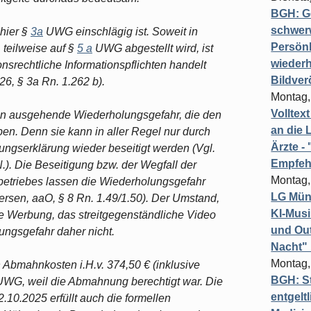
BGH: G
schwer
 hier §
3a
UWG einschlägig ist. Soweit in
Persönl
 teilweise auf §
5 a
UWG abgestellt wird, ist
wiederh
ionsrechtliche Informationspflichten handelt
Bildver
26, § 3a Rn. 1.262 b).
Montag,
Volltex
en ausgehende Wiederholungsgefahr, die den
an die L
ben. Denn sie kann in aller Regel nur durch
Ärzte 
ungserklärung wieder beseitigt werden (Vgl.
Empfeh
.). Die Beseitigung bzw. der Wegfall der
Montag,
betriebes lassen die Wiederholungsgefahr
LG Münc
dersen, aaO, § 8 Rn. 1.49/1.50). Der Umstand,
KI-Mus
he Werbung, das streitgegenständliche Video
und Out
lungsgefahr daher nicht.
Nacht"
Montag,
 Abmahnkosten i.H.v. 374,50 € (inklusive
BGH: St
UWG, weil die Abmahnung berechtigt war. Die
entgelt
0.2025 erfüllt auch die formellen