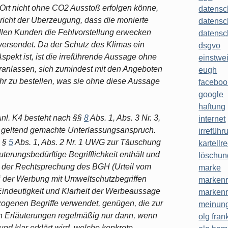
Ort nicht ohne CO2 Ausstoß erfolgen könne,
datensc
Gericht der Überzeugung, dass die monierte
datensc
ellen Kunden die Fehlvorstellung erwecken
datensc
 versendet. Da der Schutz des Klimas ein
dsgvo
spekt ist, ist die irreführende Aussage ohne
einstwe
eranlassen, sich zumindest mit den Angeboten
eugh
ihr zu bestellen, was sie ohne diese Aussage
faceboo
google
haftung
nl. K4 besteht nach §§
8
Abs. 1, Abs. 3 Nr. 3,
internet
 geltend gemachte Unterlassungsanspruch.
irreführ
n §
5
Abs. 1, Abs. 2 Nr. 1 UWG zur Täuschung
kartellr
uterungsbedürftige Begrifflichkeit enthält und
löschun
ch der Rechtsprechung des BGH (Urteil vom
marke
ei der Werbung mit Umweltschutzbegriffen
markenr
 Eindeutigkeit und Klarheit der Werbeaussage
markenr
ogenen Begriffe verwendet, genügen, die zur
meinung
en Erläuterungen regelmäßig nur dann, wenn
olg frank
und klar erklärt wird, welche konkrete