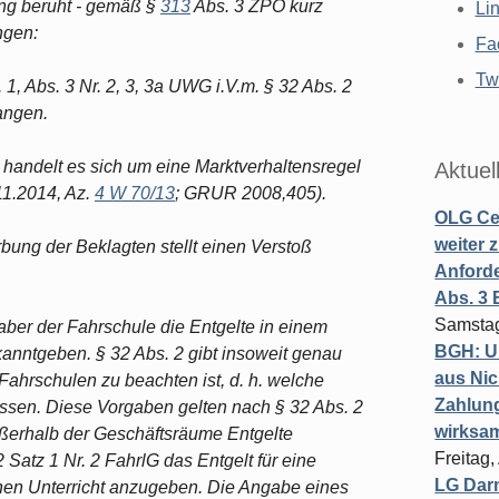
ung beruht - gemäß §
313
Abs. 3 ZPO kurz
Li
ngen:
Fa
Twi
 1, Abs. 3 Nr. 2, 3, 3a UWG i.V.m. § 32 Abs. 2
angen.
) handelt es sich um eine Marktverhaltensregel
Aktuel
1.2014, Az.
4 W 70/13
; GRUR 2008,405).
OLG Cel
weiter 
bung der Beklagten stellt einen Verstoß
Anforde
Abs. 3
Samstag
aber der Fahrschule die Entgelte in einem
BGH: U
nntgeben. § 32 Abs. 2 gibt insoweit genau
aus Nic
Fahrschulen zu beachten ist, d. h. welche
Zahlun
ssen. Diese Vorgaben gelten nach § 32 Abs. 2
wirksa
ßerhalb der Geschäftsräume Entgelte
Freitag
Satz 1 Nr. 2 FahrlG das Entgelt für eine
LG Darm
schen Unterricht anzugeben. Die Angabe eines