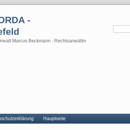
ORDA -
efeld
tsanwalt Marcus Beckmann - Rechtsanwältin
schutzerklärung
Hauptseite