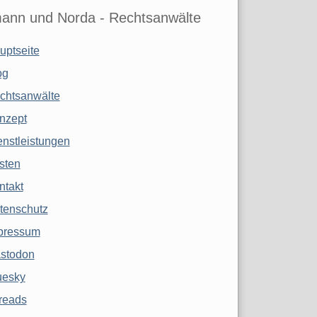
ann und Norda - Rechtsanwälte
uptseite
og
chtsanwälte
nzept
enstleistungen
sten
ntakt
tenschutz
pressum
stodon
uesky
reads